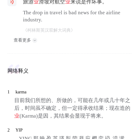
旅游
业
滑坡对航空
业
来说是件坏事。
The drop in travel is bad news for the airline
industry.
《柯林斯英汉双解大词典》
查看更多
网络释义
1
karma
目前我们所想的、所做的，可能在几年或几十年之
后，时间虽不确定，但一定得承收结果；现在造的
业
(Karma)是因，其结果会显现于将来。
2
YIP
... YING 邢,映,盈,英,瑛,影,莹,凝,应,樱,蛮,礽, 滢,潆