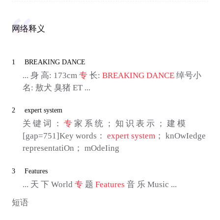
网络释义
1
BREAKING DANCE
... 身 高: 173cm
专
长:
BREAKING DANCE
绰号小
名: 敖犬 臭猪 ET ...
2
expert system
关 键 词 ：
专
家 系 统 ； 知 识 表 示 ； 建 模
[gap=751]Key words：
expert system
； knOwIedge
representatiOn； mOdeIing
3
Features
... 天 下 World
专
题
Features
音 乐 Music ...
短语