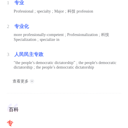
1
专业
Professional ; specialty ; Major ;
科技
profession
2
专业化
more professionally-competent ; Professionalization ;
科技
Specialization ; specialize in
3
人民民主专政
“the people’s democratic dictatorship” ; the people's democratic
dictatorship ; the people’s democratic dictatorship
查看更多
百科
专