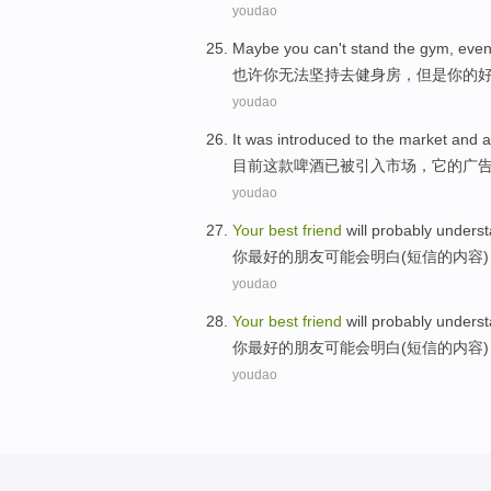
youdao
Maybe
you
can't
stand
the gym
, eve
也许
你
无法
坚持
去
健身房
，
但是
你
的
youdao
It
was
introduced to
the
market
and
a
目前
这
款
啤酒
已
被
引入
市场
，
它
的
广
youdao
Your
best
friend
will probably
unders
你
最好
的
朋友
可能
会
明白
(短信的内容
youdao
Your
best
friend
will probably
unders
你
最好
的
朋友
可能
会
明白
(短信的内容
youdao