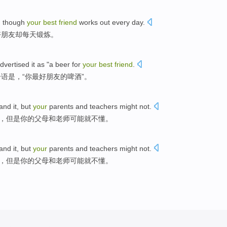
n
though
your
best
friend
works out
every day
.
好
朋友
却
每天
锻炼。
dvertised
it
as "a
beer
for
your
best
friend
.
告语
是，“
你
最好
朋友
的啤酒”。
tand
it,
but
your
parents
and
teachers
might
not
.
)，
但是
你的
父母
和
老师
可能
就不懂。
tand
it,
but
your
parents
and
teachers
might
not
.
)，
但是
你的
父母
和
老师
可能
就不懂。