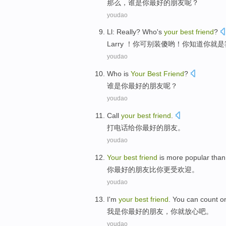
那么
，
谁
是
你
最好
的
朋友
呢？
youdao
Ll
: Really? Who's
your
best
friend
?
Larry
！
你
可别装傻哟！你知道你就是
youdao
Who
is
Your
Best
Friend
?
谁
是
你
最好
的
朋友
呢？
youdao
Call
your
best
friend
.
打电话给
你
最好
的
朋友
。
youdao
Your
best
friend
is more
popular
than
你
最好
的
朋友
比
你
更
受欢迎
。
youdao
I
'm
your
best
friend
.
You
can count
o
我
是
你
最好
的
朋友
，
你
就
放心
吧
。
youdao