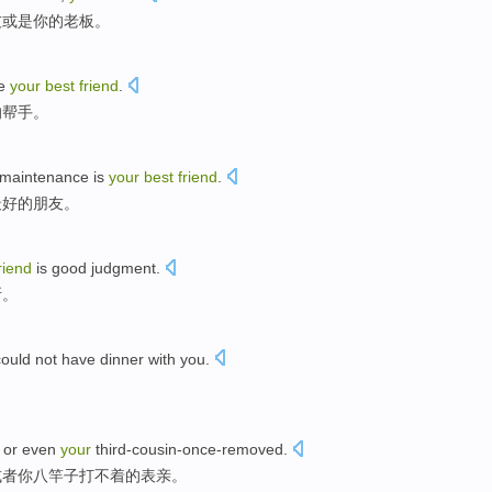
友
或是你的
老板
。
e
your
best
friend
.
的
帮手
。
maintenance
is
your
best
friend
.
最好
的
朋友
。
riend
is
good
judgment
.
断
。
could not
have
dinner
with
you
.
。
or even
your
third-cousin-once-removed
.
或者你八竿子打不着的
表亲
。