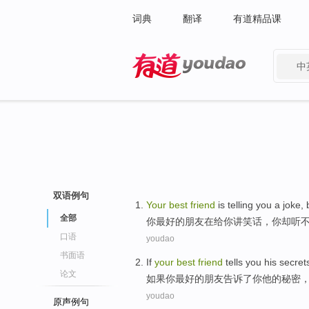
词典
翻译
有道精品课
中
有道 - 网易旗下搜索
双语例句
Y
our
best
friend
is telling you a joke, 
全部
你
最好的朋友在给你讲笑话，你却听
口语
youdao
书面语
I
f
your
best
friend
tells you his secret
论文
如
果你最好的朋友告诉了你他的秘密
youdao
原声例句