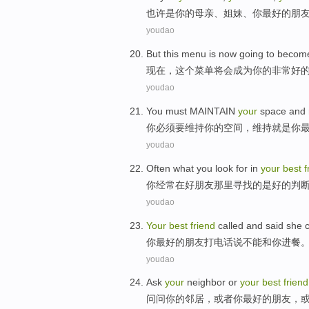
也许是
你
的
母亲
、
姐妹
、你
最好的
朋
youdao
But
this
menu
is
now
going to
becom
现在
，
这个
菜单
将
会
成为
你
的非常好
youdao
You
must
MAINTAIN
your
space
and
你
必须要
维持
你
的
空间
，
维持
就是
你
youdao
Often
what
you
look for
in
your
best
f
你
经常
在
好
朋友那里
寻找
的
是
好的
判
youdao
Your
best
friend
called and
said
she
你
最好
的
朋友
打电话
说
不能
和
你
进餐
youdao
Ask
your
neighbor
or
your
best
friend
问问
你
的
邻居
，
或者
你
最好的
朋友
，