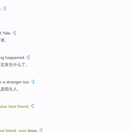
e
.
t
Yale
.
是
谁
。
ng
happened
.
一定
发生
什么了。
e a
stranger
too.
也是陌生人。
your
best
friend
.
est
friend
,
your
boss
.