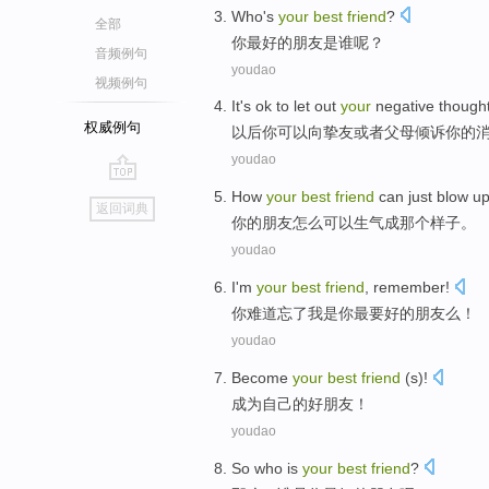
Who
's
your
best
friend
?
全部
你
最好
的朋友是
谁
呢？
音频例句
youdao
视频例句
I
t's ok to let out
your
negative though
权威例句
以
后你可以向挚友或者父母倾诉你的
youdao
go
How
your
best
friend
can
just blow
u
返回词典
top
你
的
朋友
怎么
可以
生气
成那个
样子
。
youdao
I'm
your
best
friend
,
remember
!
你
难道
忘了
我
是你
最
要好的
朋友
么！
youdao
Become
your
best
friend
(s)!
成为
自己
的好
朋友
！
youdao
So
who
is
your
best
friend
?