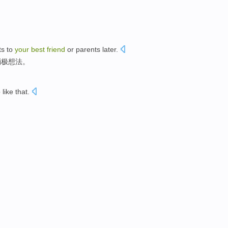
ts to
your
best
friend
or parents later.
消极想法。
p
like
that
.