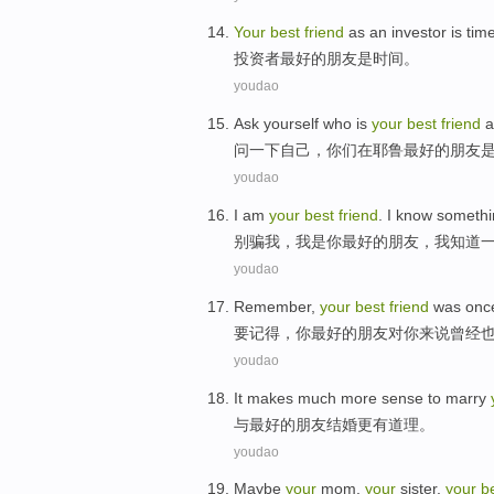
Your
best
friend
as an investor
is
tim
投资者
最好
的
朋友
是
时间
。
youdao
Ask
yourself
who
is
your
best
friend
a
问一下
自己
，
你们
在
耶鲁
最好
的
朋友
youdao
I
am
your
best
friend
. I
know
somethi
别骗
我
，我
是
你
最好
的
朋友
，我
知道
youdao
Remember
,
your
best
friend
was onc
要记得
，
你
最好
的
朋友
对你来说曾经
youdao
It makes
much more
sense
to
marry
与
最好
的
朋友
结婚
更
有道理
。
youdao
Maybe
your
mom
,
your
sister
,
your
b