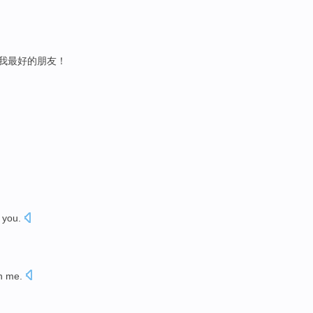
我最好
的
朋友
！
you
.
n me
.