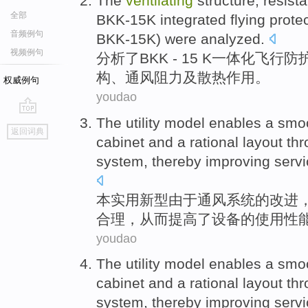
The
ventilating
structure
,
resist
全部
BKK-15K
integrated
flying
prote
音频例句
BKK-15K) were
analyzed
.
视频例句
分析
了
BKK
- 15 K
一体化
飞行
防
构
、通风
阻力
及
散热
作用。
权威例句
youdao
The utility
model
enables
a
smo
go
返回词典
top
cabinet
and a
rational
layout
thr
system
,
thereby
improving
serv
本
实用新型由于
通风
系统
的
改进
合理
，
从而
提高
了设备的
使用
性
youdao
The utility
model
enables
a
smo
cabinet
and a
rational
layout
thr
system
,
thereby
improving
serv