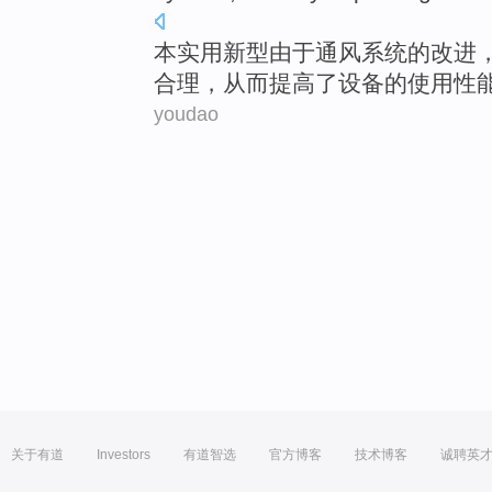
本
实用新型由于
通风
系统
的
改进
合理
，
从而
提高
了设备的
使用
性
youdao
关于有道
Investors
有道智选
官方博客
技术博客
诚聘英