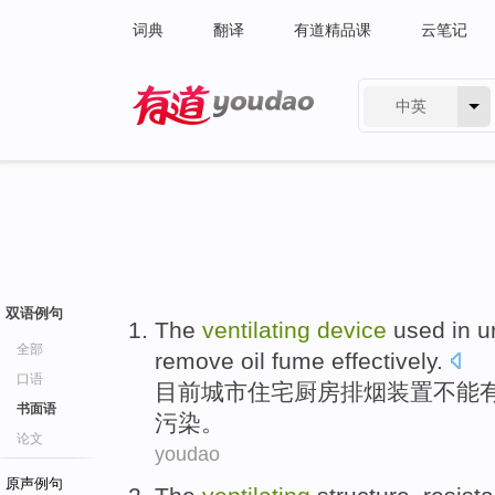
词典
翻译
有道精品课
云笔记
中英
有道 - 网易旗下搜索
双语例句
The
ventilating
device
used in
u
全部
remove
oil
fume
effectively
.
口语
目前
城市
住宅
厨房
排烟
装置
不能
书面语
污染。
论文
youdao
原声例句