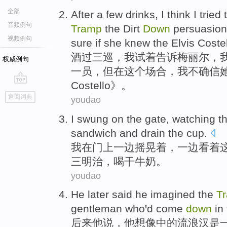
全部
After a
few
drinks
,
I
think I
tried
音频例句
Tramp
the
Dirt
Down
persuasio
视频例句
sure if
she
knew
the
Elvis
Coste
酒
过
三
巡，
我
试
着
告诉
梅丽尔
，
权威例句
一员，
但
在
这个
场合，我
不
确信
Costello》。
go
返回词典
youdao
top
I
swung
on
the
gate
,
watching
t
sandwich
and
drain the
cup.
我
在
门
上
一边摇晃着
，
一边看着
三明治，喝干牛奶。
youdao
He
later
said
he
imagined
the
T
gentleman
who
'd
come
down
in
后来
他
说
，他
想像
中的
流浪汉
是