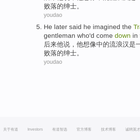
败落的
绅士
。
youdao
He
later
said
he
imagined
the
T
gentleman
who
'd
come
down
in
后来
他
说
，他
想像
中的
流浪汉
是
败落的
绅士
。
youdao
关于有道
Investors
有道智选
官方博客
技术博客
诚聘英