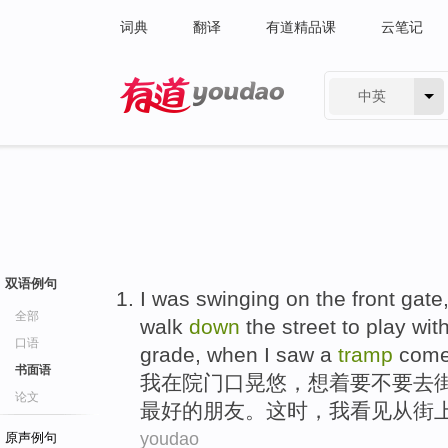
词典
翻译
有道精品课
云笔记
中英
有道 - 网易旗下搜索
双语例句
I
was
swinging
on
the front gate
全部
walk
down
the
street
to
play wit
口语
grade
, when I
saw
a
tramp
come 
书面语
我
在
院
门口
晃悠，想着
要
不要
去
论文
最好
的
朋友
。这时，我
看见从
街
youdao
原声例句