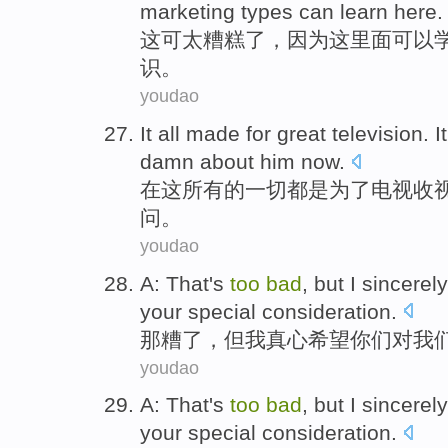
marketing
types
can
learn here
.
这
可
太
糟糕了
，
因为
这
里面
可以
识。
youdao
It
all
made
for
great
television
. I
damn
about
him
now
.
在
这
所有
的一切都是
为了
电视收
问
。
youdao
A:
That
's
too
bad
,
but
I
sincerely
your
special
consideration
.
那
糟
了，
但
我
真心
希望
你们
对
我
youdao
A:
That
's
too
bad
,
but
I
sincerely
your
special
consideration
.