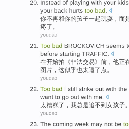
Instead
of
playing
with
your
kids
your back
hurts
too
bad
.
你
不再
和
你
的
孩子
一起玩耍
，
而
疼
了。
youdao
Too
bad
BROCKOVICH
seems t
before
starting
TRAFFIC
.
在
开始
拍《非法交易》
前
，
他
正
图片
，
这
似乎
也太
遭
了点。
youdao
Too
bad
I
still
strike
out with
the 
want to
go
out
with
me
.
太
糟糕
了，
我
总是
追不到
女孩子
youdao
The
coming week
may
not be
to