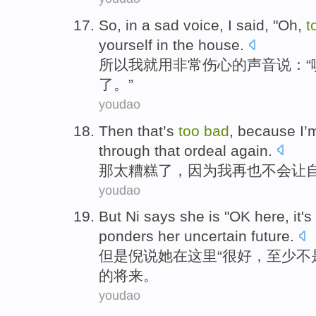
So
,
in
a sad
voice
,
I
said
, "
Oh
,
t
yourself
in
the house
.
所以
我
就
用
非常
伤心的
声音
说
：“
了。”
youdao
Then that
’s
too
bad
,
because
I
’
through
that ordeal
again.
那
太
糟糕了
，
因为
我
再也
不会
让
youdao
But
Ni
says
she
is "
OK
here
, it
's
ponders
her
uncertain
future
.
但是
倪
说
她
在这里
“
很好
，至少
不
的
将来
。
youdao