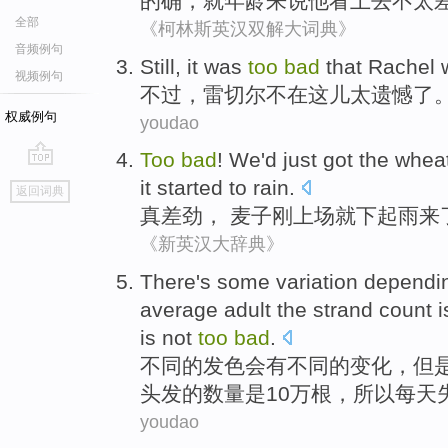
的确
，
就
年龄
来说
他
看上去
不
太
全部
《柯林斯英汉双解大词典》
音频例句
S
till, it was
too
bad
that Rachel w
视频例句
不
过，雷切尔不在这儿太遗憾了
权威例句
youdao
Too
bad
! We'd
just
got the wheat
go
it started to
rain
.
返回词典
top
真
差劲
， 麦子刚上场
就
下起雨来
《新英汉大辞典》
There
's
some
variation
dependi
average
adult
the
strand
count
i
is
not
too
bad
.
不同
的
发
色
会有
不同
的
变化
，
但
头发
的
数量
是
10万根，
所以
每天
youdao