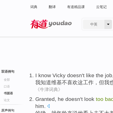
词典
翻译
有道精品课
云笔记
中英
有道 - 网易旗下搜索
双语例句
I
know
Vicky
doesn
't
like
the
job
全部
我
知道
维基
不
喜欢
这
工作
，
但
我
口语
《牛津词典》
书面语
Granted
,
he doesn
't
look
too
ba
论文
him
.
原声例句