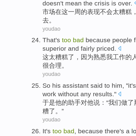
doesn't
mean
the
crisis
is
over
.
市场
在
这
一周
的表现
不会
太
糟糕
去
。
youdao
That
's
too
bad
because
people
superior
and
fairly priced
.
这
太
糟糕了
，
因为
熟悉
我
工作
的
很
合理。
youdao
So
his
assistant
said
to
him
, "
it's
work
without
any results."
于是
他
的
助手
对
他
说：“
我们
做了
糟
了。”
youdao
It
's
too
bad
,
because
there's
a
l