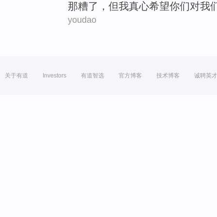
那
糟
了，
但
我
真心
希望
你们
对
我
youdao
关于有道
Investors
有道智选
官方博客
技术博客
诚聘英