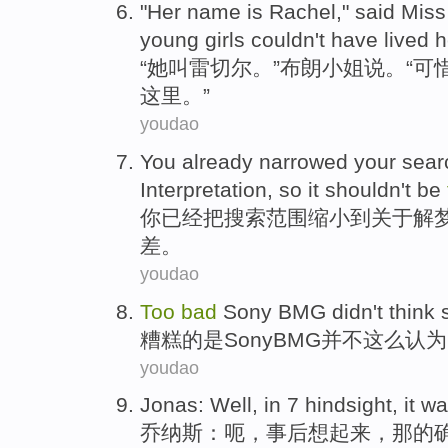
"
Her name is Rachel," said Mis
young girls couldn't have lived 
“
她叫雷切尔。”布朗小姐说。“可
这里。”
youdao
You
already
narrowed
your
sear
Interpretation
,
so
it shouldn
't be
你
已经
把
搜索
范围缩小
到
关于
解
差。
youdao
Too
bad
Sony
BMG
didn't
think
糟糕
的是
Sony
BMG
并不
这么
认为
youdao
Jonas
:
Well
,
in 7 hindsight
,
it
wa
乔纳斯
：
呃
，
事后
想起来，
那
的