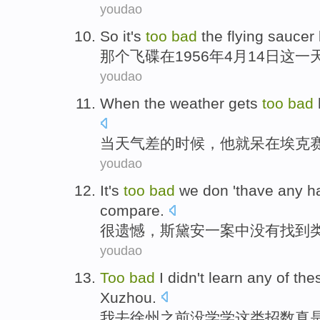
youdao
So it
's
too
bad
the
flying saucer
那个
飞碟
在
1956年
4月
14
日
这
一
youdao
When
the weather
gets
too
bad
当
天气
差
的时候，
他
就呆
在
埃
克
youdao
It's
too
bad
we
don
'
thave any
h
compare
.
很
遗憾，斯黛安一
案
中
没有
找到
youdao
Too
bad
I
didn't
learn any
of
the
Xuzhou
.
我
去
徐州
之前
没
学学
这
类招数真