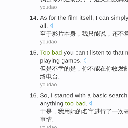
youdao
As for
the film
itself
,
I
can
simpl
all.
至于
影片
本身
，
我
只能
说
，
还
不
youdao
Too
bad
you
can't
listen to
that
playing
games
.
但是
不幸
的是，
你
不能
在你
收发
络电台。
youdao
So
,
I
started
with
a
basic
search
anything
too
bad
.
于是
，
我
用
她
的
名字
进行了
一次
事情。
youdao