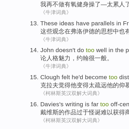
我
再不
做
有氧健身操
了—
太累
人
《牛津词典》
These
ideas
have
parallels
in
Fr
这些
观念
在
弗洛伊德
的
思想
中
也
《牛津词典》
John
doesn't do
too
well
in the
p
论
人格
魅力，
约翰
很
一般。
《牛津词典》
Clough
felt
he
'd become
too
dis
克拉夫
觉得
他
变得
太
疏远他的
仰
《柯林斯英汉双解大词典》
Davies
's
writing
is far
too
off-cen
戴维斯
的
作品
过于
怪诞
难以获得
《柯林斯英汉双解大词典》