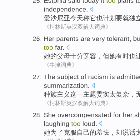
Estonia
said
today
it
too
plans
t
independence
.
爱沙尼亚
今天
称
它
也
计划
要
就
独
《柯林斯英汉双解大词典》
Her
parents
are very
tolerant
,
bu
too
far.
她
的
父母
十分
宽容
，
但
她
有时
也
《牛津词典》
The
subject
of racism
is admitte
summarization
.
种族
主义
这
一主题
委实
太
复杂
，
《柯林斯英汉双解大词典》
She
overcompensated
for her 
laughing
too
loud
.
她
为了
克服
自己的羞怯，却
说话