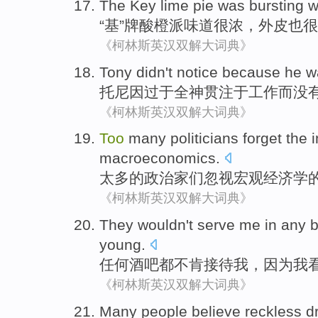
The
Key
lime
pie
was bursting w
“
基
”牌酸
橙
派
味道
很浓，
外皮
也
很
《柯林斯英汉双解大词典》
Tony
didn't
notice
because
he 
托尼
因
过于全神贯注
于工作而
没
《柯林斯英汉双解大词典》
Too
many
politicians
forget
the
macroeconomics
.
太多
的
政治家们
忽视
宏观经济学
《柯林斯英汉双解大词典》
They wouldn
't
serve
me
in
any
b
young
.
任何
酒吧
都
不肯
接待
我
，
因为
我
《柯林斯英汉双解大词典》
Many
people
believe
reckless
d