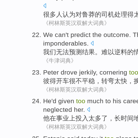
很多
人
认为
对鲁莽
的
司机
处理
得
《柯林斯英汉双解大词典》
We
can't
predict
the outcome
. 
imponderables
.
我们
无法
预测
结果
。难以
逆料
的
《牛津词典》
Peter
drove
jerkily
,
cornering
to
彼得
开车
很不平稳
，
转弯
太快
，
《柯林斯英汉双解大词典》
He
'd given
too
much
to
his
care
neglected
her
.
他
在
事业上
投入
太多
了，
长
时间
《柯林斯英汉双解大词典》