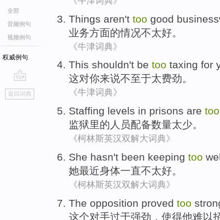
《牛津词典》
全部
Things
aren't
too
good
business
音频例句
业务方面的情况
不
太
好
。
视频例句
《牛津词典》
权威例句
This
shouldn't
be
too
taxing
for
这
对
你
来说不至于
太
费劲
。
go
《牛津词典》
返回词典
top
Staffing
levels
in prisons
are
too
监狱
里
的
人员配备
数量太少。
《柯林斯英汉双解大词典》
She
hasn
't
been keeping
too
wel
她
最近身体一直
不
太
好
。
《柯林斯英汉双解大词典》
The
opposition
proved
too
stron
这个
对手
过于
强劲
，使得
他
难以