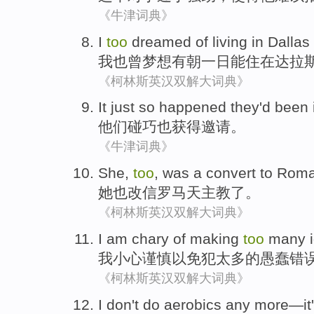
《牛津词典》
I
too
dreamed
of
living
in
Dallas
我
也
曾梦想有朝一日能
住
在
达拉
《柯林斯英汉双解大词典》
It just so happened
they
'd been 
他们
碰巧
也
获得
邀请
。
《牛津词典》
She
,
too
, was a convert to
Roma
她
也
改信
罗马
天主教了。
《柯林斯英汉双解大词典》
I am
chary
of making
too
many
我
小心谨慎
以免犯
太多
的
愚蠢
错
《柯林斯英汉双解大词典》
I
don't
do
aerobics
any more—
i