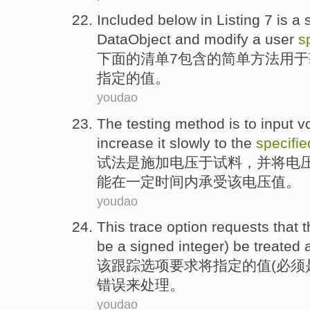
Included
below
in
Listing
7
is
a
DataObject
and
modify
a
user
s
下面
的
清单
7
包含
的
简单
方法
用于
指定
的
值
。
youdao
The
testing
method
is
to input
v
increase
it
slowly
to
the
specifie
试法
是
施加
电压
于
试
料，
并
将电
能在一定时间内承受
该
电压值。
youdao
This
trace
option
requests that
t
be
a
signed
integer)
be treated 
该
跟踪
选项
要求
将
指定
的
值
(
必须
错误来处理。
youdao