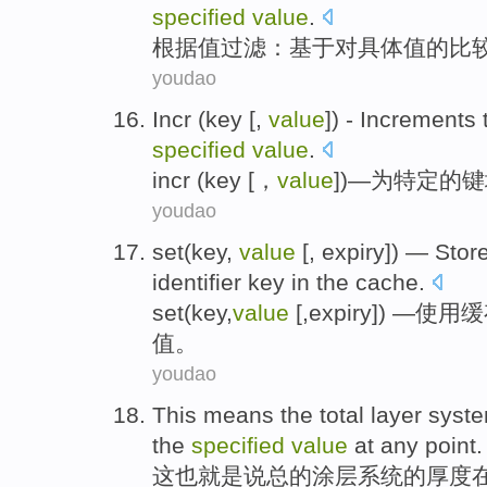
specified
value
.
根据
值
过滤
：
基于
对
具体
值的
比
youdao
Incr
(
key
[,
value
]) -
Increments 
specified
value
.
incr
(
key
[，
value
])—
为
特定
的
键
youdao
set
(
key
,
value
[,
expiry
]) —
Stor
identifier
key in
the
cache.
set
(
key
,
value
[,
expiry
]) —
使用
缓
值
。
youdao
This
means
the total
layer
syst
the
specified
value
at
any
point
.
这
也就是说
总的
涂层
系统
的
厚度