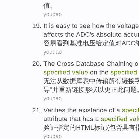
值
。
youdao
It is
easy
to
see how
the
voltage
affects
the
ADC's
absolute
accu
容易
看到
基准
电压
给定
值
对
ADC
youdao
The Cross
Database
Chaining
o
specified
value
on the
specified
无法
从
数据库
表中传输所有
链接
导”并重新链接形状以
更正
此问题
youdao
Verifies
the
existence
of
a
speci
attribute
that
has
a
specified
va
验证
指定
的
HTML
标记(
包含
具有
youdao