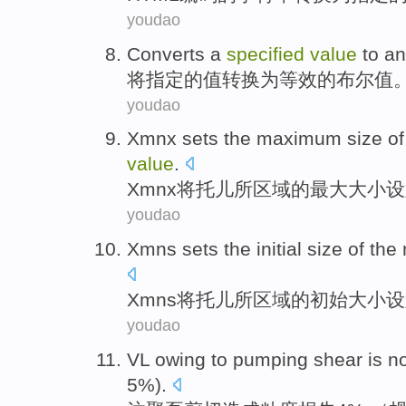
youdao
Converts
a
specified
value
to
an
将
指定
的
值
转换为
等效
的
布尔
值
youdao
Xmnx
sets the
maximum
size
of
value
.
Xmnx
将托儿所区域
的
最大
大小
设
youdao
Xmns sets
the
initial
size
of the
Xmns
将
托儿所
区域
的
初始
大小
设
youdao
VL
owing to
pumping
shear is n
5%).