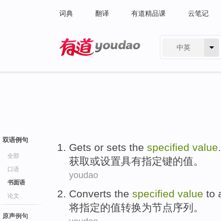
词典
翻译
有道精品课
云笔记
中英
有道 - 网易旗下搜索
双语例句
Gets
or
sets
the
specified
value
.
全部
获取
或
设置
具有
指定键的值。
口语
youdao
书面语
Converts
the
specified
value
to 
论文
将
指定
的
值
转换为
节点序列。
原声例句