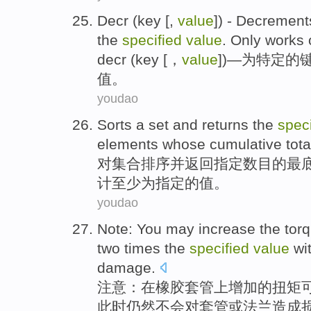
Decr
(
key
[,
value
]) - Decremen
the
specified
value
.
Only
works
decr
(
key
[，
value
])—为
特定
的
值
。
youdao
Sorts a
set
and
returns
the
speci
elements
whose
cumulative
tota
对
集合
排序
并
返回
指定
数目
的
最
计
至少
为指定的
值
。
youdao
Note
:
You may
increase
the
tor
two
times
the
specified
value
wi
damage
.
注意
：
在
橡胶
套管
上
增加
的
扭矩
此时仍然
不会
对套管
或
法兰
造成