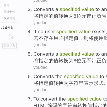
youdao
全部
Converts
a
specified
value
to
an
音频例句
将
指定
的
值
转换为
8
位
元带正负号
视频例句
youdao
权威例句
If
no
user
specified
value
exists
若
不
存在
用户
指定
值
，则将
使用
go
youdao
返回词典
top
Converts
a
specified
value
to
an
将
指定
的
值
转换为
8
位
元不带正负
youdao
Converts
the
specified
value
to
将
指定
值
转换为
字符串
表示形式
youdao
To
convert
the
specified
value
t
HTML
编码的字符串
转换
为
指定