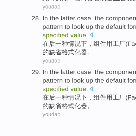
youdao
In the
latter
case
, the
componen
pattern
to
look up
the default
fo
specified
value
.
在后一种
情况下
，
组件
用
工厂
(Fa
的
缺省
格式化
器。
youdao
In the
latter
case
, the
componen
pattern
to
look up
the default
fo
specified
value
.
在后一种
情况下
，
组件
用
工厂
(Fa
的
缺省
格式化
器。
youdao