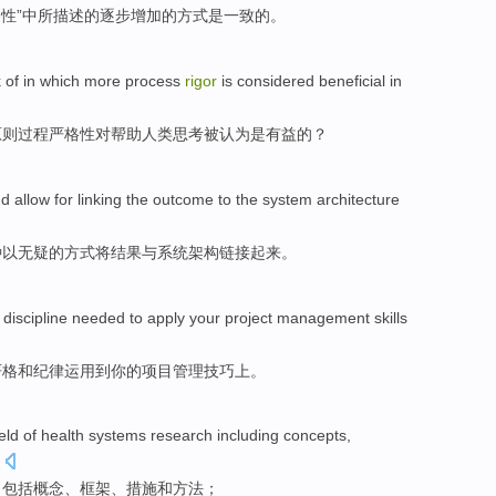
格性
”
中
所描述
的
逐步
增加
的
方式
是
一致
的。
k
of in
which
more
process
rigor
is considered
beneficial
in
原则
过程
严格
性对
帮助
人类
思考
被
认为是
有益
的？
nd
allow
for
linking
the outcome
to the
system
architecture
种
以无疑
的
方式
将
结果
与
系统
架构
链接
起来。
discipline
needed to
apply
your
project
management
skills
严格
和
纪律
运用到
你
的
项目
管理
技巧上
。
ield
of
health
systems
research
including
concepts
,
，
包括
概念
、
框架
、
措施
和
方法
；