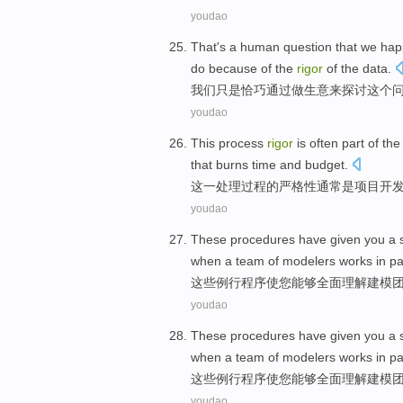
youdao
That
's a human
question
that
we
hap
do
because
of
the
rigor
of
the
data
.
我们
只是恰巧
通过
做生意
来探讨
这个
youdao
This
process
rigor
is
often
part of
th
that
burns
time
and
budget.
这
一
处理过程
的
严格性
通常
是
项目
开
youdao
These
procedures have
given
you
a
when
a
team
of
modelers
works in
pa
这些
例行
程序
使
您
能够全面理解建模
youdao
These
procedures have
given
you
a
when
a
team
of
modelers
works in
pa
这些
例行
程序
使
您
能够全面理解建模
youdao