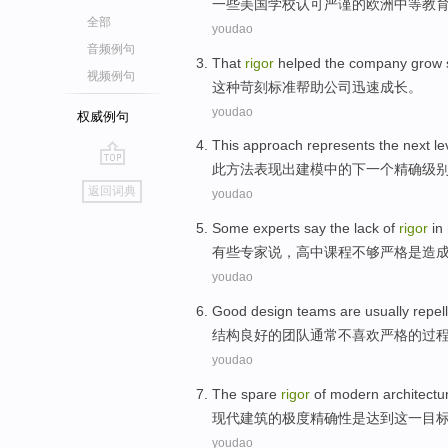
一些
美国
学校
认可
严谨
的
欧洲
中等
教
全部
youdao
音频例句
That
rigor
helped
the company
grow
视频例句
这种
苛刻标准
帮助
公司
迅速
成长
。
youdao
权威例句
This
approach
represents
the
next
le
此
方法
表现
出建模
中的
下一个
精确
级
go
返回词典
youdao
top
Some
experts
say
the
lack
of
rigor
in
有些
专家
说
，
高中
课程
不够
严格
是
造
youdao
Good
design
teams
are usually
repel
结构
良好
的
团队
通常
不喜欢
严格
的
过
youdao
The
spare
rigor
of
modern
architectu
现代
建筑
的
极度
精确性
是
达到
这
一目
youdao