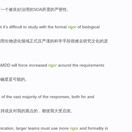
有
一个
被
良好
治理
的SOA
所需
的
严密性
。
t
it's difficult
to
study
with the
formal
rigor
of
biological
利用
生物
进化
领域
正式
且
严谨
的
科学手段
很难
去
研究
文化的进
MDD will force
increased
rigor
around
the
requirements
精确度
是
可能
的。
r
of
the
vast majority of
the
responses
,
both
for
and
支持
或
反对
我
的观点的，
都
使
我
大受启发。
ication
,
larger
teams
must
use
more
rigor
and
formality
in