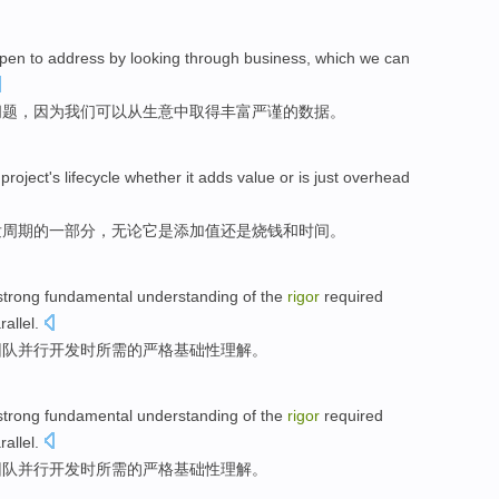
pen
to address by looking
through
business
, which we
can
问题
，
因为
我们
可以
从生意
中
取得丰富
严谨
的
数据
。
e
project
's
lifecycle
whether
it
adds
value
or is just
overhead
发周期
的
一部分，
无论
它
是
添加
值
还是
烧
钱
和
时间
。
strong fundamental
understanding
of
the
rigor
required
rallel
.
团队
并行开发
时
所需
的
严格
基础性
理解
。
strong fundamental
understanding
of
the
rigor
required
rallel
.
团队
并行开发
时
所需
的
严格
基础性
理解
。