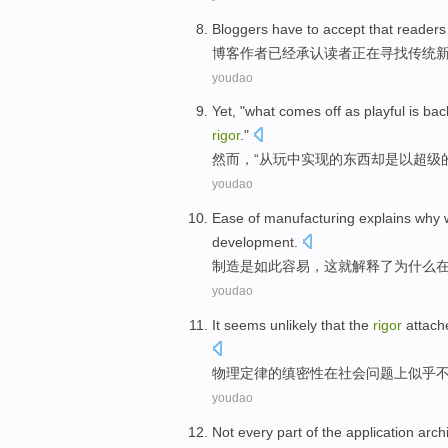
Bloggers
have
to
accept that
readers
博客作者
已经
承认
读者
正在
寻找
传统
youdao
Yet
, "
what
comes
off
as
playful
is ba
rigor
."
然而
，“
从
玩
中实现的
东西
却是
以
超级
youdao
Ease
of
manufacturing
explains
why
development
.
制造
是如此
容易
，这就
解释
了
为什么
youdao
It seems
unlikely that
the
rigor
attach
物理
定律
的
缜密性
在
社会
问题
上
似乎
youdao
Not
every
part
of
the
application
arch