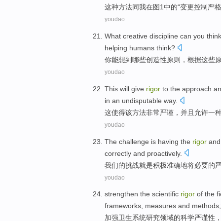
这种
方法
同
我
在
图
1中的“
变更
控制
严
youdao
What
creative
discipline
can
you
thin
helping
humans
think
?
你
能
想到
哪些
创造性
原则
，根据
这些
youdao
This
will give
rigor
to
the
approach
a
in
an
undisputable
way
.
这
使得
该
方法
非常
严谨
，
并且
允许
一
youdao
The
challenge
is
having the
rigor
and
correctly
and
proactively
.
我们
的
挑战
就是
积极
准确
地将
必要
的
youdao
strengthen
the
scientific
rigor
of the
f
frameworks
,
measures
and
methods
;
加强
卫生
系统
研究
领域
的
科学
严谨性