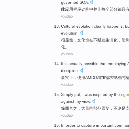
governed
SOA
.
此
应用程序
架构
中
并非
每个
部分
都具
youdao
Cultural
evolution
clearly
happens
,
bu
evolution
.
很显然
，
文化
也在
不断发生
演化
，
但
化。
youdao
It
is
actually
possible
that
employing A
discipline
.
事实上
，
使用
AMDD
增加
需求
规程
的
youdao
Simply put
,
I
was inspired
by the
rigo
against
my
view
.
简
而言之，
大量
的
那些
回复
，不论是
youdao
In order to
capture
important
commun