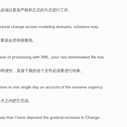
队
必须
以
更加
严格
和
正式
的方式进行工作。
ctural
change
across
modeling
domains
,
solutions
may
方案
就
会
变得
很脆弱
。
ase
of
processing with
XML
, your raw
downloaded
file
has
和
简便性
，直接
下载
的
这个
文件
必须
要
进行转换
。
done
in
one
single
day
on account
of
the extreme
urgency
一
天之内
把它
完成
。
way
that
I
have depicted
the
gradual
increase
in
Change