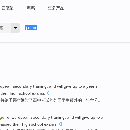
云笔记
惠惠
更多产品
英
ropean
secondary
training
,
and
will
give up to
a
year
's
their
high school
exams
.
并
将
给予
那些
通过了
高中
考试
的
外国
学生
额外的
一
年
学分
。
igor
of
European
secondary
training
,
and
will
give up to
a
passed
their
high school
exams
.