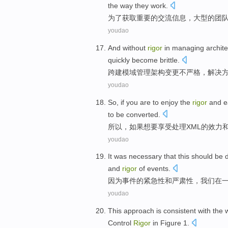
the
way
they
work
.
为了
获取
重要
的
交流信息
，
大型
的
团
youdao
And
without
rigor
in
managing
archite
quickly become
brittle
.
跨
建模
域
管理
架构
变更
不
严格
，
解决
youdao
So
,
if
you are
to
enjoy
the
rigor
and
e
to
be
converted
.
所以
，
如果
想
要
享受
处理
XML
的
效力
youdao
It
was necessary that this should be
and
rigor
of
events
.
因为
事件
的
紧急性
和
严肃性
，我们
在
youdao
This
approach
is
consistent
with
the
Control
Rigor
in
Figure
1
.