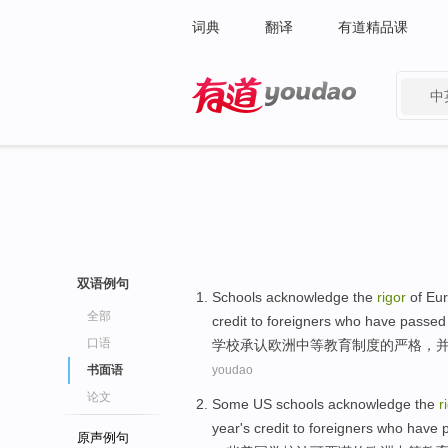
词典
翻译
有道精品课
中
有道 - 网易旗下搜索
双语例句
Schools
acknowledge
the
rigor
of
Eu
全部
credit
to
foreigners
who have
passed
口语
学校
承认
欧洲
中等
教育
制度
的
严格
，
书面语
youdao
论文
Some
US
schools
acknowledge
the
r
year
's
credit
to
foreigners
who have
原声例句