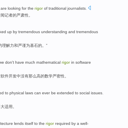
are looking
for
the
rigor
of
traditional
journalists
.
新闻记者
的
严肃性
。
cked up
by
tremendous
understanding
and
tremendous
的理解力
和
严谨为基石
的。”
we
don't have
much
mathematical
rigor
in
software
在
软件
开发
中
没有
那么高
的
数学
严密性
。
ed to
physical
laws
can ever be extended
to
social
issues
.
不大
适用。
itecture
lends itself to
the
rigor
required
by
a
well-