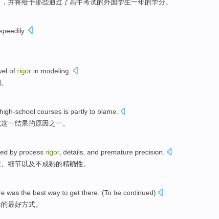
育
，
并
将
给予
那些
通过了
高中
考试
的
外国
学生
一
年
的
学分
。
speedily
.
vel
of
rigor
in
modeling
.
别
。
 high-school
courses
is
partly
to blame.
成
这
一结果
的
原因
之一。
led
by
process
rigor
,
details
,
and
premature
precision
.
程
、
细节
以及
不成熟
的
精确性
。
re
was
the
best
way
to
get
there
. (To be continued)
标的
最好
方式
。