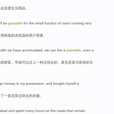
城
去
添置
生活用品
。
'll be
passable
for the small fraction
of
users
running
very
使用
很
老
的
浏览器
的
用户
需要。
alth
we
have
accumulated
, we
can
live
a
passable
,
even
a
物质
财富
，早就
可以
过上
一种
过得去
的、
甚至是
甚为
富裕的生
ign
money in
my
possession, and
bought
myself
a
买
了
一
套
还算
过得去
的衣服。
abad
and spent
many hours
on
the
roads
that
remain