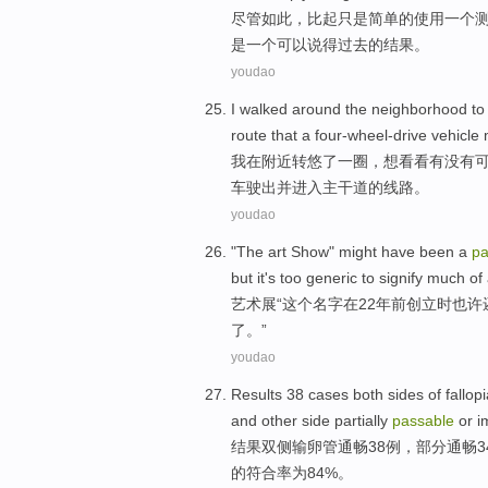
尽管如此
，
比起
只是简单
的
使用
一
个
是
一个可以说得过去的
结果
。
youdao
I
walked
around the
neighborhood
to
route
that
a
four-wheel-drive vehicle
m
我
在
附近
转悠了
一
圈，
想
看看
有没有
车
驶出
并进入主干道的
线路
。
youdao
"
The
art
Show"
might
have been
a
pa
but
it's
too generic to
signify much
of
艺术展
“
这个
名字
在
22
年前
创立
时
也许
了。”
youdao
Results
38
cases
both
sides
of
fallop
and other side
partially
passable
or i
结果
双
侧
输卵管
通畅
38
例
，
部分
通畅
3
的符合率为84%。