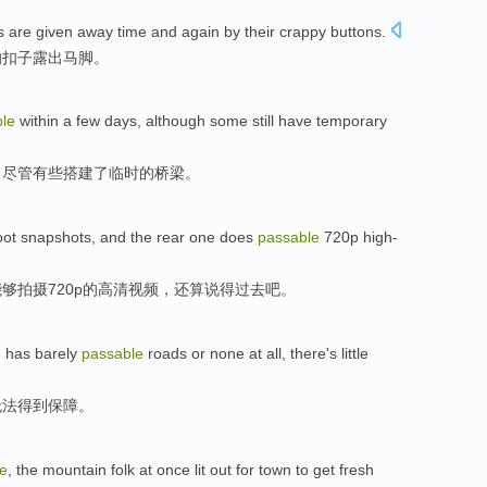
s
are
given away time and again
by
their
crappy
buttons
.
的
扣子
露出马脚。
le
within
a few days
,
although
some
still
have
temporary
，
尽管
有些
搭建
了
临时
的
桥梁
。
oot
snapshots
, and
the rear
one does
passable
720
p
high-
能够
拍摄
720
p
的
高清
视频，还算说得过去吧。
h has barely
passable
roads
or
none at all, there's little
无法得到保障。
e
, the mountain folk at
once
lit out
for town
to get
fresh