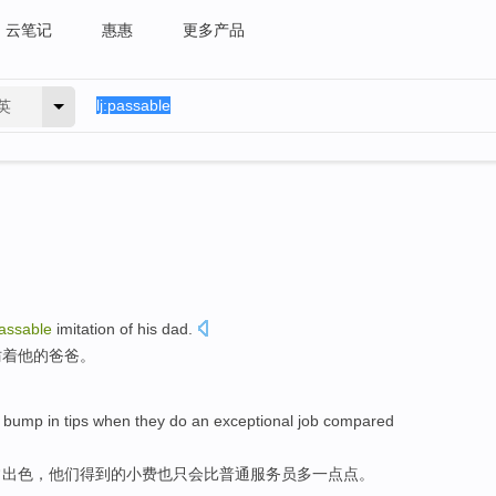
云笔记
惠惠
更多产品
英
assable
imitation
of
his
dad
.
仿
着
他
的爸爸。
y bump in
tips
when
they
do
an exceptional
job
compared
常
出色，
他们
得到的
小费
也
只
会比普通服务员多一点点。