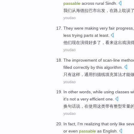
passable
across rural Sindh.
我们
从
海德拉巴市出发
，在路上耽误
youdao
They
were
making
very
fair progress
less
trying parts
at least
.
他们
现在
演
得
好多了，
看来
这
出戏演
youdao
The improvement of
scan-line
method
filled
correctly by
this
algorithm
.
只有
这样
，通用
扫描线
填充
算法
才能
youdao
In
other words
,
while
using
classes
w
it
's not
a
very
efficient
one.
换
句
话说，
在
使用
这
类
带有
整型
常量
youdao
In fact
,
I
'm
realizing that
only
like
sev
or
even
passable
as
English
.