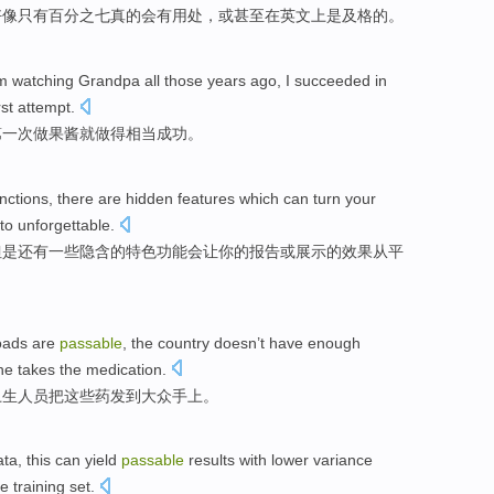
好像
只有
百分之七真的会有
用处
，
或
甚至
在
英文上是
及格
的。
om
watching
Grandpa
all
those
years
ago, I
succeeded
in
rst
attempt.
第一
次做果酱就做得
相当
成功
。
nctions
,
there are
hidden
features
which
can
turn
your
to
unforgettable
.
但是
还有
一些
隐含
的
特色功能
会
让
你
的
报告
或
展示
的效果
从
平
oads
are
passable
, the country
doesn’t have
enough
one
takes
the
medication
.
卫生
人员
把
这些
药
发到
大众手上。
ata,
this
can
yield
passable
results
with lower
variance
e
training
set
.