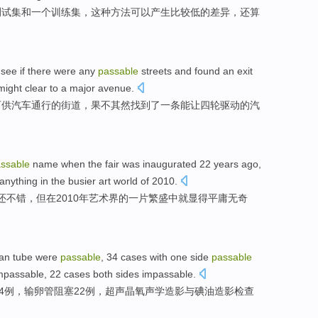
测试
集
和
一
个
训练
集，
这种
方法
可以
产生
比较
低的
差异
，还
算
see if
there were any
passable
streets
and
found
an
exit
ight clear to
a major avenue
.
可供
汽车
通行
的
街道
，果不其然
找到
了一
条能让四轮驱动的汽
ssable
name
when
the fair was inaugurated
22
years ago
,
 anything
in
the busier
art
world
of
2010.
还不错，
但
在2010年
艺术界
的
一
片繁盛中
就
显得
平庸无奇
ian tube
were
passable
,
34
cases
with one side
passable
mpassable,
22
cases
both sides impassable.
4
例，输卵管阻塞
22
例，超声晶氧声学造影
与
碘油造影检查