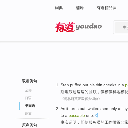
词典
翻译
有道精品课
中
有道 - 网易旗下搜索
双语例句
Stan
puffed
out his thin
cheeks
in a
p
全部
斯坦
鼓起
瘦瘦的
脸颊
，
像模像样
地
模
口语
《柯林斯英汉双解大词典》
书面语
As it turns
out,
waiters
see
only
a tin
论文
to a
passable
one.
事实
证明，即使
服务员
的
工作
做
得
非
原声例句