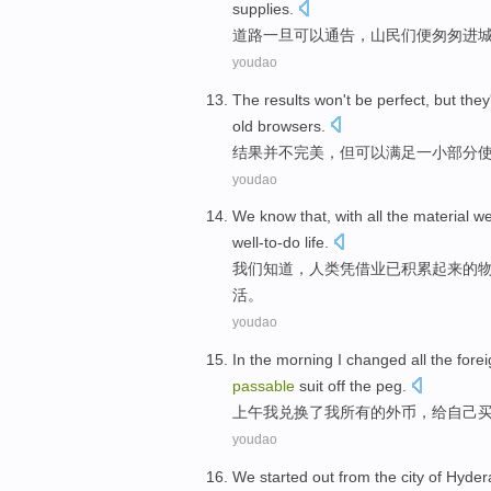
supplies
.
道路
一旦
可以通告，
山民
们便匆匆
进
youdao
The results
won't
be
perfect
,
but
they
old
browsers
.
结果
并不
完美
，
但
可以
满足一小
部分
youdao
We
know that
, with all
the
material
we
well-to-do
life
.
我们
知道
，人类凭借
业已
积累起来
的
活。
youdao
In the
morning
I
changed
all
the
fore
passable
suit
off the peg.
上午
我
兑换了
我
所有
的
外币
，给
自己
youdao
We
started out
from
the city of
Hyder