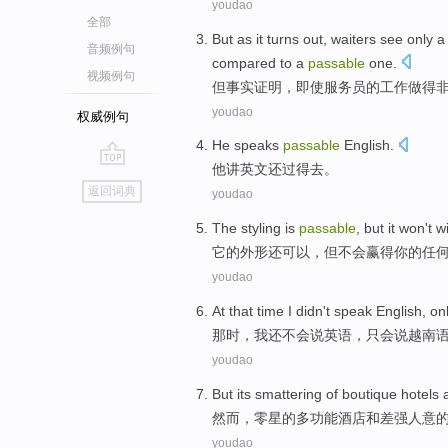
youdao
全部
But
as it turns
out,
waiters
see
only
a 
音频例句
compared
to a
passable
one.
视频例句
但
事实
证明，即使
服务员
的
工作
做
得
youdao
权威例句
He
speaks
passable
English
.
他
讲
英文
还过得去
。
go
返回词典
youdao
top
The
styling
is
passable
,
but
it
won't
w
它
的
外形
还
可以，
但
不会
赢得
你
的
任
youdao
At that time
I
didn't
speak
English
,
on
那时
，
我
还
不会
说
英语
，
只
会说
越南
youdao
But
its smattering
of
boutique
hotels
然而
，
零星
的
多功能
酒店
和
差强人意
youdao