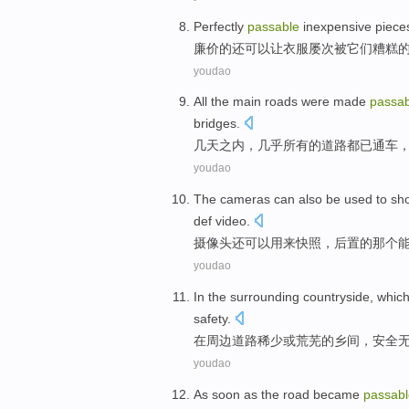
Perfectly
passable
inexpensive
piece
廉价
的还
可以让衣服屡次
被
它们
糟糕
youdao
All
the
main
roads
were
made
passab
bridges
.
几天
之内
，几乎
所有
的
道路
都
已通车
youdao
The cameras
can
also
be
used to
sh
def
video
.
摄像头
还
可以
用来
快照
，
后
置的那个
youdao
In
the surrounding
countryside
, whic
safety
.
在
周边
道路
稀少
或
荒芜的
乡间
，
安全
youdao
As soon as the
road
became
passabl