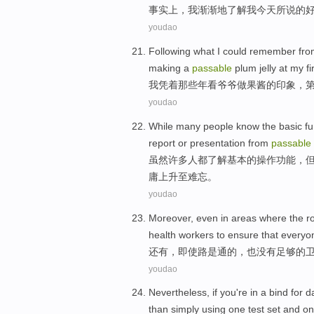
事实上
，
我
渐渐地
了解
我
今天
所说
的
youdao
Following what
I
could
remember
fr
making
a
passable
plum
jelly
at my
fi
我
凭着
那些
年
看
爷爷
做
果酱
的印象，
youdao
While
many
people
know
the
basic
fu
report
or
presentation
from
passable
虽然
许多
人都
了解
基本
的操作
功能
，
庸上升
至难忘。
youdao
Moreover
,
even
in areas where the
r
health
workers
to ensure that every
还有
，
即使
路
是
通的，也
没有
足够的
youdao
Nevertheless
, if you're in
a
bind for d
than
simply
using
one
test
set
and
on