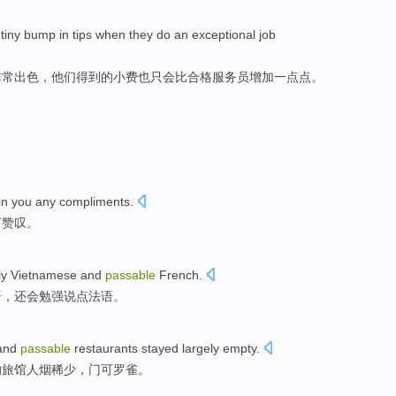
tiny bump in
tips
when
they
do
an exceptional
job
非常
出色，
他们
得到的
小费
也只
会比合格服务员增加一点点。
in
you
any
compliments
.
何
赞叹。
ly
Vietnamese
and
passable
French
.
语
，
还会勉强说点
法语
。
and
passable
restaurants stayed largely empty.
的旅馆人烟稀少，门可罗雀。