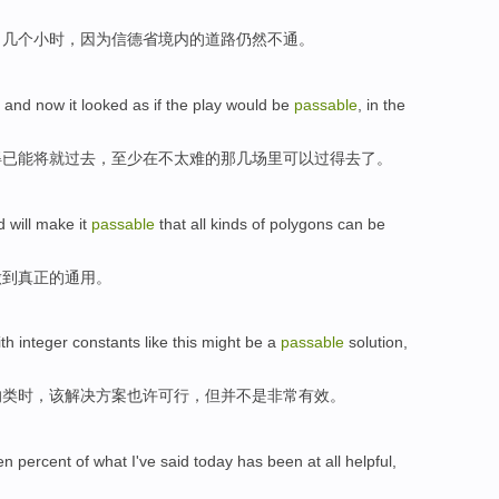
了
几个
小时，因为信德省境内
的
道路
仍然
不通。
, and
now
it
looked as if
the play
would
be
passable
,
in
the
得已
能
将就
过去，至少
在
不太难的
那
几
场里
可以过得去了。
 will make it
passable
that all kinds
of
polygons can be
做到真正
的
通用。
ith
integer
constants
like
this
might
be a
passable
solution
,
的类时，该
解决方案
也许
可行，但
并不
是
非常
有效。
en percent
of
what I've
said
today
has
been at all helpful
,