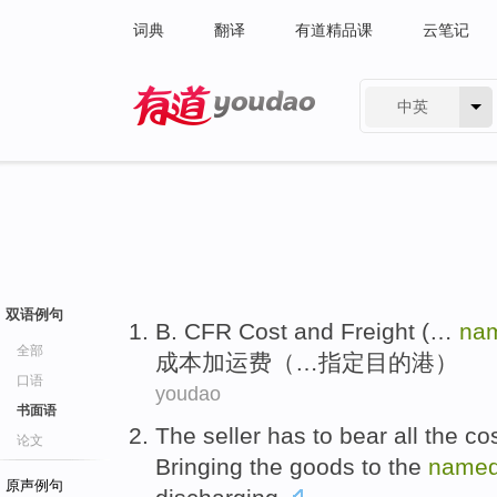
词典
翻译
有道精品课
云笔记
中英
有道 - 网易旗下搜索
双语例句
B.
CFR
Cost
and Freight (…
na
全部
成本
加运费
（…
指定
目的
港）
口语
youdao
书面语
The seller
has to
bear
all
the
co
论文
Bringing the
goods
to
the
name
原声例句