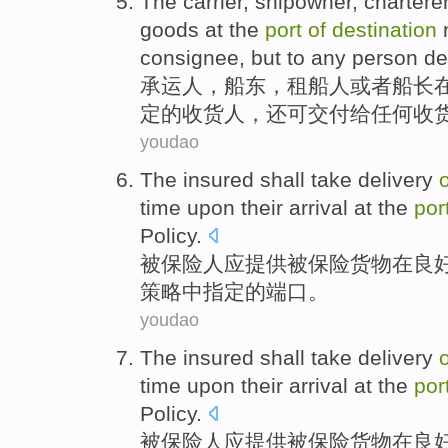
The carrier
,
shipowner
,
chartere
goods
at
the
port
of
destination
n
consignee
,
but
to
any
person
de
承运人
，
船东
，
租船人
或者
船长
定
的
收货人
，
还可
交付给
任何
收
youdao
The
insured
shall
take
delivery
o
time
upon
their
arrival at
the
por
Policy
.
被
保险人应
提供
被保险
货物
在
良
策略
中
指定
的
端口
。
youdao
The
insured
shall
take
delivery
o
time
upon
their
arrival at
the
por
Policy
.
被
保险人应
提供
被保险
货物
在
良