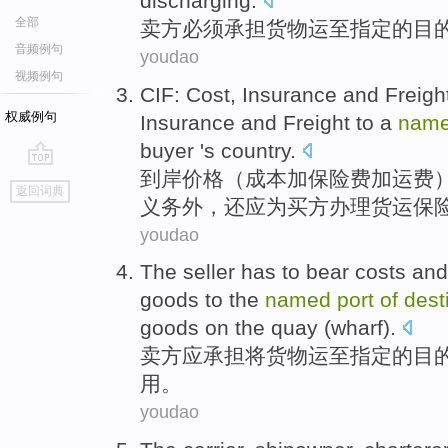
discharging
.
全部
卖方
必须
承担
货物运
至
指定
的
目
音频例句
youdao
视频例句
CIF
:
Cost
,
Insurance
and
Freigh
权威例句
Insurance
and
Freight
to a
nam
buyer 's
country.
到岸
价格
（
成本
加
保险费
加
运费
go
返回词典
top
义务外，还应为
买方
办理
货运
保
youdao
The seller
has to
bear
costs
and
goods
to the
named
port
of
dest
goods on the quay (
wharf
).
卖方
应承担
将
货物运
至
指定
的
目
用
。
youdao