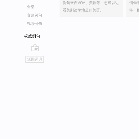
例句来自VOA、美剧等，您可以边
例句
全部
看美剧边学地道的美语。
等，
音频例句
视频例句
权威例句
go
返回词典
top