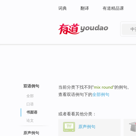
词典
翻译
有道精品课
中
有道 - 网易旗下搜索
双语例句
当前分类下找不到"
mix round
"的例句。
查看双语例句下的
全部例句
全部
口语
书面语
或者看看其他分类：
论文
原声例句
原声例句