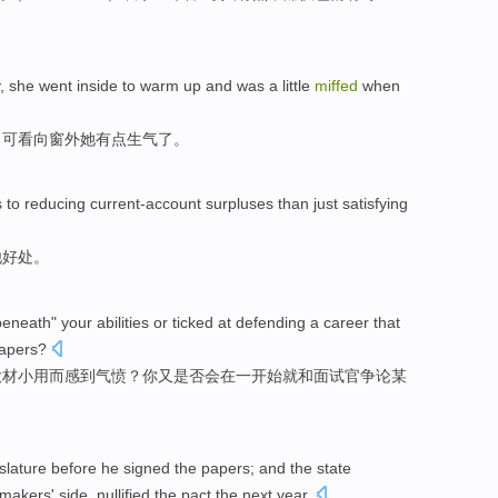
,
she
went
inside
to warm up
and was
a little
miffed
when
，可看向窗外她
有点
生气了。
s
to
reducing
current-account
surpluses than just satisfying
他
好处
。
beneath"
your
abilities or
ticked at
defending a
career
that
iapers
?
大材小用
而
感到
气愤？
你
又是否会在一
开始
就和面试官争论某
islature
before
he
signed
the papers;
and
the
state
wmakers
' side
,
nullified
the pact
the next
year
.