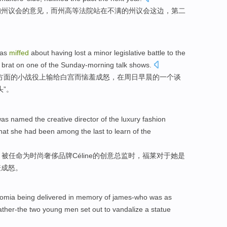
询
州
议会
的
意见，
而
州
高等
法院
站
在
不满
的州
议会
这边
，第二
was
miffed
about having
lost
a
minor
legislative
battle
to
the
 brat
on
one
of the
Sunday-morning
talk
shows
.
方面
的
小
战役
上
输给
白宫
而
恼羞成怒，
在周日
早晨的
一
个谈
头”。
was
named
the
creative
director
of
the
luxury
fashion
hat
she
had
been
among
the last
to
learn
of the
）
被
任命为
时尚
奢侈
品牌Céline
的
创意
总监
时，
福莱
对于
她
是
羞成怒。
omia
being delivered in memory of james-who was as
ather-the
two
young men
set out to vandalize a statue