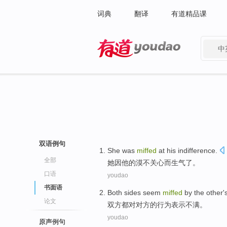
词典
翻译
有道精品课
中
有道 - 网易旗下搜索
双语例句
She
was
miffed
at
his
indifference
.
全部
她
因
他
的漠不关心而生气了。
口语
youdao
书面语
Both sides
seem
miffed
by
the
other'
论文
双方
都对
对方
的
行为
表示
不满
。
youdao
原声例句