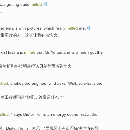
as getting
quite
miffed
.
气
。
nd emails
with
pictures
,
which
really
miffed
me
.
附带
图片
的人，
这
真
让我有点
恼火
。
ikh
Hasina
is
miffed
that Mr
Yunus
and
Grameen
got
the
余
努斯
和
格拉明
获得
诺贝尔
奖
而感到恼火
。
iffed
,
shakes
the
engineer
and asks
"
Well
, so
what
's
the
晃
着
工程师
问道
“
好吧
，答案是什么？”
iffed
, ” says
Dieter
Helm
, an
energy
economist
at the
姆
（
Dieter
Helm）表示：“
西班牙人
有点不痛快也情有可