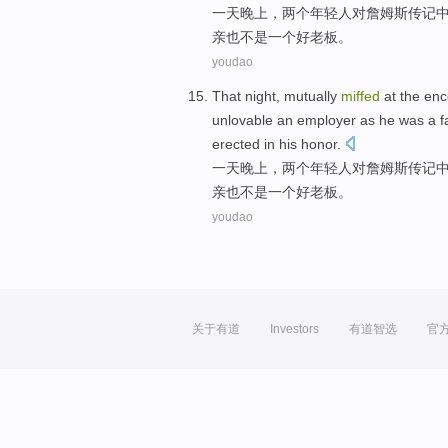
一
天晚上
，
两个
年轻人
对詹姆斯传记
亲
也不是一个好
老板
。
youdao
That
night
, mutually
miffed
at
the
enc
unlovable an
employer
as he was
a
f
erected in
his
honor.
一
天晚上
，
两个
年轻人
对詹姆斯传记
亲
也不是一个好
老板
。
youdao
关于有道
Investors
有道智选
官