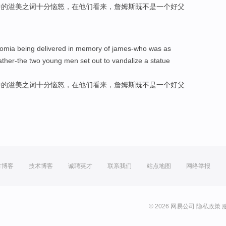
中的
溢美之词
十分恼怒，
在
他们看来，詹姆斯既不是
一
个好
父
omia
being delivered in memory of james-who was as
ather-the
two
young men
set out to vandalize a statue
中的
溢美之词
十分恼怒，
在
他们看来，詹姆斯既不是
一
个好
父
方博客
技术博客
诚聘英才
联系我们
站点地图
网络举报
© 2026 网易公司
隐私政策