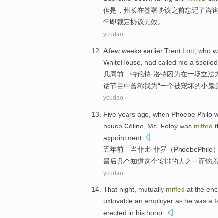
但是
，州长在
签署协议
之前
忘记
了
咨
年即
裁定协议无效
。
youdao
A few
weeks
earlier
Trent
Lott
, who 
WhiteHouse
,
had
called
me
a
spoiled
几
周前
，
特伦特
·
洛特
因为在
一
场
立法
话节目中
曾
称
我
为“一个被
宠坏
的小鬼
youdao
Five
years ago
,
when
Phoebe
Philo
house Céline, Ms.
Foley
was
miffed
t
appointment.
五
年前
，
当
菲
比·菲罗（Phoebe
Philo
最后
几个
知道
这个安排
的
人之一而恼
youdao
That
night
, mutually
miffed
at
the
enc
unlovable an
employer
as he was
a
f
erected in
his
honor.