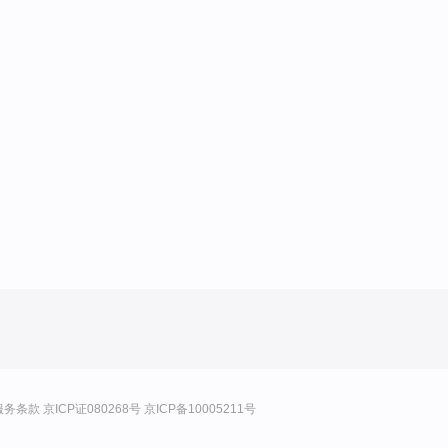
服务条款
京ICP证080268号
京ICP备10005211号