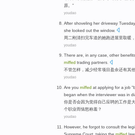
原。”
youdao
After shoveling
her
driveway
Tuesday
she
looked
out the window.
周二
刚清扫
完
车道
的
她
跑进
屋里
取暖
youdao
There
are,
in any
case
,
other
benefit
miffed
trading partners.
不管
怎样
，
减少
经常项目
盈余
还有
其
youdao
Are
you
miffed
at
applying for
a
job
"
began
when
the interviewer
was in
d
你
是否会因为觉得自己
应聘
的
工作
是
个
职业
而恼怒称羞？
youdao
However
, he
forgot to
consult
the
leg
Supreme
Court
,
taking
the
miffed
la