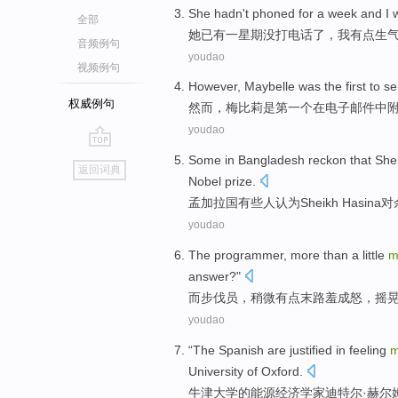
She
hadn't
phoned
for
a
week
and
I
w
全部
她
已有
一
星期
没
打电话了
，
我
有点
生
音频例句
youdao
视频例句
However
,
Maybelle
was
the first
to
se
权威例句
然而
，梅
比莉
是
第一
个
在
电子
邮件中
youdao
go
Some
in Bangladesh
reckon that
She
返回词典
top
Nobel
prize
.
孟加拉国
有些
人
认为
Sheikh
Hasina
对
youdao
The
programmer
, more than
a little
m
answer
?"
而
步伐员
，
稍微
有点末路羞成怒，
摇
youdao
“The
Spanish
are justified in feeling
m
University
of
Oxford
.
牛津
大学
的
能源
经济学
家迪特尔·
赫尔