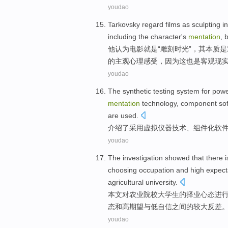
youdao
Tarkovsky
regard
films
as sculpting
i
including
the
character
's
mentation
,
他
认为
电影
就是
“雕刻
时光
”，
其
本质
是
的
主观
心理感受，
因为
这
也是
客观现
youdao
The
synthetic
testing
system
for
pow
mentation
technology
,
component
so
are used.
介绍
了采用
虚拟
仪器
技术
、
组件化
软
youdao
The investigation
showed
that
there
i
choosing
occupation
and
high
expect
agricultural
university.
本文
对
农业院校大学生
的
择业
心态进
态
和
高
期望
与
低
自信
之间
的
较大
反差
youdao