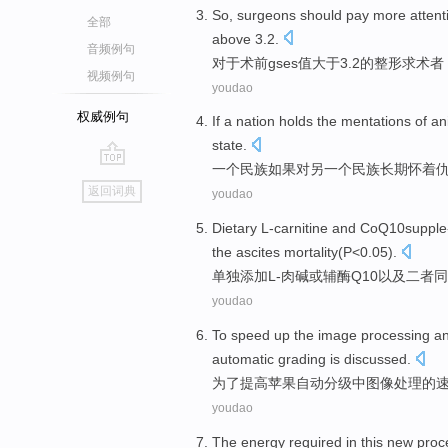
So,
surgeons
should
pay
more
attent
全部
above
3.2.
音频例句
对于术前
gses
值大于3.2
的
整形
求术者
视频例句
youdao
权威例句
If
a
nation
holds
the
mentations of
an
state
.
一
个
民族
如果
对另一个民族长期怀着
go
返回词典
youdao
top
Dietary
L-carnitine
and CoQ10supple
the ascites
mortality
(
P
<0.05).
单独
添加
L
-肉碱或辅酶Q10
以及
二者同
youdao
To
speed
up the
image
processing
a
automatic
grading
is discussed
.
为了
提高
苹果
自动
分级
中
图像
处理
的
youdao
The
energy
required in
this
new
proc