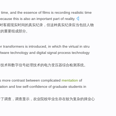
n
time
, and
the
essence
of films
is
recording
realistic
time
because
this
is also
an
important
part
of
reality
.
对客观
现实
时间
的真实
纪录
，但
这种
真实纪录应当
包括
人物
实的
重要
组成部分
。
er
transformers is
introduced
, in which the
virtual
in stru
ftware
technology
and
digital
signal
process
technology
件
技术
和
数字
信号
处理
技术
的
电力
变压器
综合
检测
系统
。
s
more contrast
between
complicated
mentation
of
ation
and
low
self-confidence
of
graduate
students in
行了调查，调查
显示
，农业院校
毕业生
存在
较为复杂
的
择业
心
。