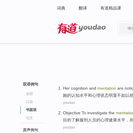
词典
翻译
有道精品课
中
有道 - 网易旗下搜索
双语例句
Her
cognition
and
mentation
are
noti
全部
她
的
认知水平
和
心理
状态明显不如以
口语
youdao
书面语
Objective To
investigate
the
mentatio
论文
目的
了解
服刑
人员
的
心理健康水平，
youdao
原声例句