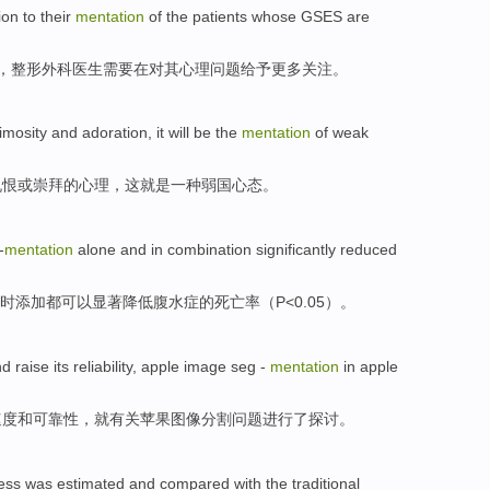
ion
to
their
mentation
of the
patients whose
GSES
are
，整形外科医生
需要
在对
其
心理
问题
给予
更多
关注
。
imosity
and
adoration
,
it
will be the
mentation
of weak
仇恨
或
崇拜
的
心理
，
这
就是一种弱国
心态
。
-
mentation
alone
and in combination
significantly
reduced
时添加都
可以显著
降低
腹水
症的
死亡率
（P<0.05）。
nd
raise
its reliability
,
apple
image seg -
mentation
in
apple
速度
和
可靠性
，就有关苹果图像分割问题
进行
了探讨。
ess
was
estimated
and
compared
with
the
traditional