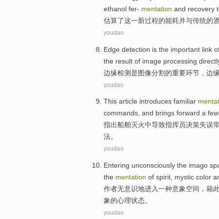
ethanol
fer-
mentation
and
recovery
估算
了
这
一新
过程
的
能耗
并
与
传统
的
youdao
Edge
detection
is
the
important
link
o
the
result
of image
processing
directl
边缘
检测
是
图像
分割
的
重要
环节
，边
youdao
This article introduces
familiar
mentat
commands,
and
brings forward
a
few
指出船舶
灭火
中导致指挥员
决策
失误
法
。
youdao
Entering
unconsciously
the
imago
sp
the
mentation
of
spirit,
mystic
color
an
作者
无意识地
进入
一种
意象
空间
，籍
象
的
心理状态。
youdao