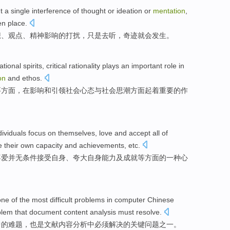
t
a single interference
of
thought
or ideation or
mentation
,
en place
.
想
、观点、精神
影响
的打扰，
只是
去
听
，
奇迹
就
会
发生
。
ational
spirits
,
critical
rationality
plays
an
important
role
in
on
and
ethos
.
要
方面
，
在
影响
和
引领
社会
心态
与社会思潮
方面起
着重要的
作
dividuals focus
on
themselves
,
love
and
accept
all of
e their
own
capacity
and
achievements
,
etc
.
喜爱
并
无条件
接受
自身、
夸大
自身
能力
及
成就等方面的一种
心
one of
the
most difficult problems
in
computer
Chinese
blem
that
document
content
analysis
must
resolve
.
中的
难题
，也是
文献
内容
分析
中
必须
解决
的
关键
问题
之一
。