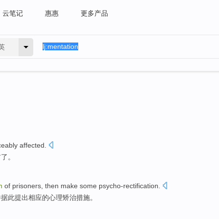
云笔记
惠惠
更多产品
英
ceably
affected.
前了。
n
of
prisoners,
then
make
some psycho-rectification.
并据此
提出
相应的心理矫治措施。