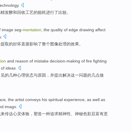
technology
.
酒精
发酵
和
回收
工艺
的能耗
进行了比较
。
f
image
seg-
mentation
, the quality of edge
drawing
affect
y
.
缘
提取
的好坏
直接
影响
了整个
图像
处理
的
效果
。
ion
and
reason
of
mistake
decision-making
of
fire
fighting
 of
ideas
.
常见
的
几种
心理
状态
与
原因
，
并
提出
解决
这一
问题的
几点做
ace
, the
artist conveys
his spiritual
experience
, as well as
d imago.
此来
传达
心灵
体验
，
塑造一种追求精神性
、
神秘
色彩
且富有意