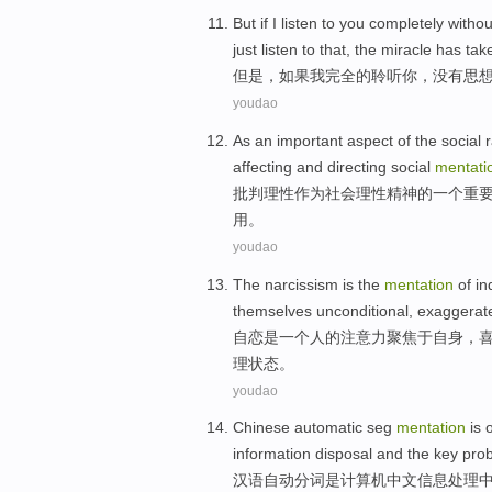
But
if
I
listen
to
you
completely
withou
just
listen
to that, the
miracle
has
tak
但是
，
如果
我
完全
的
聆听
你
，
没有
思
youdao
As
an
important
aspect
of the
social
r
affecting
and
directing
social
mentati
批判
理性
作为
社会
理性
精神
的
一个
重
用
。
youdao
The narcissism
is
the
mentation
of
in
themselves
unconditional
, exaggerat
自
恋
是
一个
人
的
注意力聚焦
于
自身
，
理
状态。
youdao
Chinese
automatic
seg
mentation
is
information
disposal
and
the
key
pro
汉语
自动
分词
是
计算机
中文
信息
处理