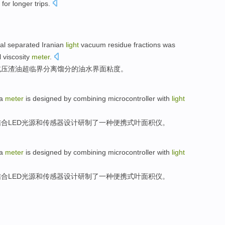
for longer trips
.
cal
separated
Iranian
light
vacuum
residue
fractions was
l viscosity
meter
.
减压
渣油
超临界
分离
馏分
的
油水界面粘度。
a
meter
is
designed
by
combining
microcontroller
with
light
结合
LED
光源
和
传感器
设计研制
了
一种便携式
叶
面积
仪
。
a
meter
is
designed
by
combining
microcontroller
with
light
结合
LED
光源
和
传感器
设计研制
了
一种便携式
叶
面积
仪
。