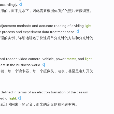
accordingly
.
使用
的，
而不是
水下
，
因此
需要根据
你
所拍的
照片
来做
调整
。
djustment
methods
and
accurate
reading
of
dividing
light
r process
and
experiment
data
treatment
case.
处理的实例，详细
地
讲述了
快速
调节
分光
计的
方法
和分光计的
ard reader
,
video camera
, vehicle, power
meter
, and
light
east
in
the
business
world
.
门锁
，每
一
个
读卡器
，每一个
摄像头
，
电表
，甚至是
电灯
开关
w
defined
in terms of
an electron
transition
of the
cesium
eed of
light
.
子
跃迁
时间
来下的
定义
，而
米
的定义则
和
光速有关。