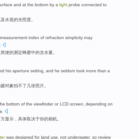
surface
and
at the bottom
by a
light
probe
connected
to
面
及
水底
的
光照度
。
measurement
index
of
refraction
simplicity
may
.
以
简便
的
测定
蜂蜜
中的
含水量
。
ed
his
aperture setting
, and he seldom
took
more than a
拍摄
对象
拍
不了
几
张照片。
the
bottom
of
the viewfinder
or
LCD
screen
,
depending on
e.
下方
显示，具体
取决于
你
的相机。
ter
was
designed
for
land
use
,
not
underwater
,
so
review