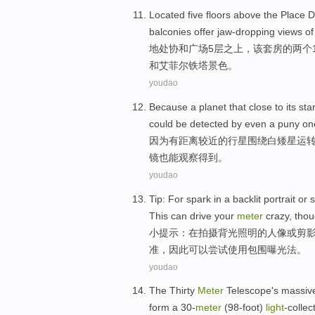
Located
five
floors
above
the Place 
balconies
offer
jaw-dropping views
of
地处
协和
广场
5
层
之上
，
该
套房
的
两个
和
艾菲尔
铁塔景色。
youdao
Because
a
planet
that
close
to its sta
could be
detected by
even
a
puny on
因为
有
距离较
近
的
行星
围绕
白矮星
运
镜也
能
观察
得到
。
youdao
Tip
: For spark
in
a backlit
portrait
or
s
This
can
drive
your
meter
crazy, tho
小提示
：
在
拍摄
背光照明的
人像
或
剪
准，
因此
可以尝试使用包围曝光法。
youdao
The
Thirty
Meter
Telescope
's
massiv
form
a 30-
meter
(98
-foot
)
light
-collec