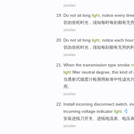
youdao
Do not
sit
long
light
,
notice
every
tim
切勿
坐
耗时
光
，
须知每时
每
刻都
有
无
youdao
Do not
sit
long
light
,
notice
each
hour
切勿
坐
耗时
光
，
须知
每
刻
都有
无穷的
youdao
When
the transmission
type
smoke
m
light
filter
neutral
degree
,
this kind
of
当
透射
式
烟度
计
检测
用
标准
中性
滤
光
用
。
youdao
Install
incoming disconnect
switch
, i
incoming
voltage
indicator
light
.
安装
进
线刀
开关
、进线电流表、
电压
youdao