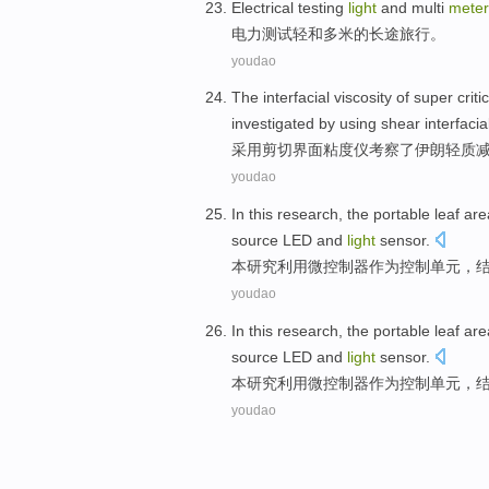
Electrical
testing
light
and
multi
meter
电力
测试
轻
和
多
米
的
长途
旅行。
youdao
The
interfacial
viscosity
of
super criti
investigated
by using
shear
interfacia
采用
剪切
界面
粘度
仪
考察了
伊朗
轻质
youdao
In this
research
,
the
portable
leaf
are
source
LED
and
light
sensor
.
本
研究
利用
微
控制器作为控制单元，
youdao
In this
research
,
the
portable
leaf
are
source
LED
and
light
sensor
.
本
研究
利用
微
控制器作为控制单元，
youdao