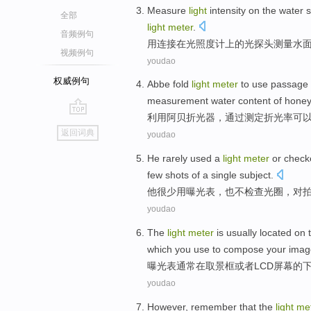
Measure
light
intensity
on
the
water 
全部
light
meter
.
音频例句
用
连接
在
光照度
计上
的
光
探头
测量
水
视频例句
youdao
权威例句
Abbe
fold
light
meter
to
use passage
measurement
water content
of
honey
利用阿贝折光
器，
通过
测定
折光
率
可
go
返回词典
youdao
top
He
rarely
used a
light
meter
or
check
few
shots
of a single
subject
.
他
很少
用
曝光表
，
也
不
检查
光圈
，对
youdao
The
light
meter
is
usually
located
on
which
you
use to compose your imag
曝光表
通常
在取景框
或者
LCD
屏幕
的
youdao
However
,
remember
that the
light
me