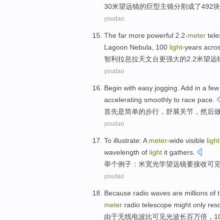
30
米
望远镜
的
巨型
主
镜
分割
成了492
youdao
The
far more
powerful
2.2
-
meter
tel
Lagoon
Nebula
, 100
light
-years acro
智利
拉
息拉天文台
更
强大的
2.2
米
望远
youdao
Begin with
easy
jogging
.
Add
in a fe
accelerating
smoothly
to
race
pace
.
首先
是
简单
的
步行
，
舒展
关节，
然后
youdao
To illustrate
:
A
meter
-wide
visible
light
wavelength
of
light
it gathers.
举
个例子：米
宽
光学
望远镜
要接收
可
youdao
Because
radio
waves are
millions of
meter
radio
telescope
might
only
reso
由于
无线
电波
比
可见光
波长百万
倍
，1