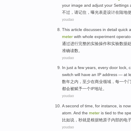
your
image
and adjust your Settings
不过
，
请记住
，
曝光表
是
设计
在
陆地
youdao
This article
discusses
in detail
quick
a
meter
with
whole
experiment
operato
通过
进行
完整
的
实验
操作
和
实验数据
准确
读数
。
youdao
In just
a
few
years
,
every
door lock
,
c
switch
will
have
an
IP
address
—
at l
数
年之内
，
至少
在
商业
领域
，
每
一
个
都会
被赋予一个
IP
地址
。
youdao
A
second
of
time
, for
instance
,
is
no
atom
.
And
the
meter
is tied to the sp
比如说
，
秒
就是
根据
铯
原子
内部
的
电
youdao