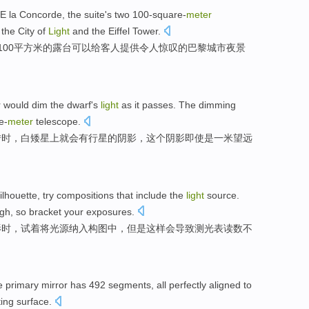
DE la Concorde
,
the
suite
's
two
100
-square-
meter
the
City
of
Light
and
the Eiffel
Tower.
100
平方米
的
露台可以给客人
提供
令人
惊叹
的
巴黎
城市
夜景
r
would
dim the
dwarf
's
light
as it passes.
The
dimming
e-
meter
telescope
.
转时，白矮星上
就
会有行星的阴影，
这个
阴影
即使
是
一米
望远
ilhouette
,
try
compositions
that include the
light
source
.
ugh,
so
bracket your exposures
.
影
时，
试
着将
光源
纳入
构图
中，
但是
这样
会
导致测光
表读数不
e
primary
mirror
has 492
segments
,
all perfectly
aligned
to
ting
surface.