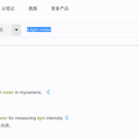
云笔记
惠惠
更多产品
英
ht
meter
in
mycamera
。
。
eter
for measuring
light
intensity
.
曝光表
。