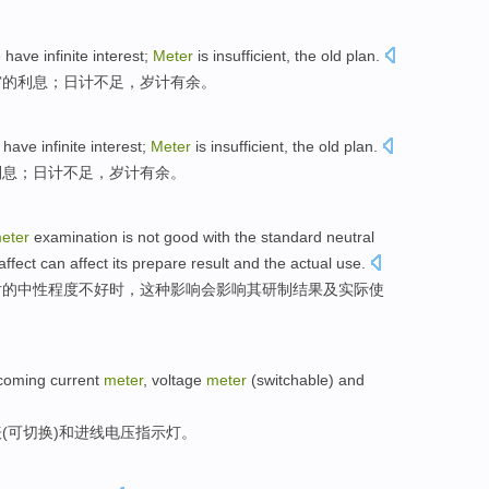
e
have
infinite
interest
;
Meter
is insufficient
, the
old
plan
.
穷的
利息
；日
计
不足
，
岁
计有余。
have
infinite
interest
;
Meter
is insufficient
, the
old
plan
.
利息
；日
计
不足
，
岁
计
有余。
eter
examination
is not good
with the
standard
neutral
affect
can
affect
its
prepare
result
and
the actual
use
.
片的中性
程度
不好
时，
这种
影响
会
影响
其
研制
结果
及
实际
使
ncoming current
meter
, voltage
meter
(switchable)
and
表
(可切换)
和
进线
电压
指示灯
。