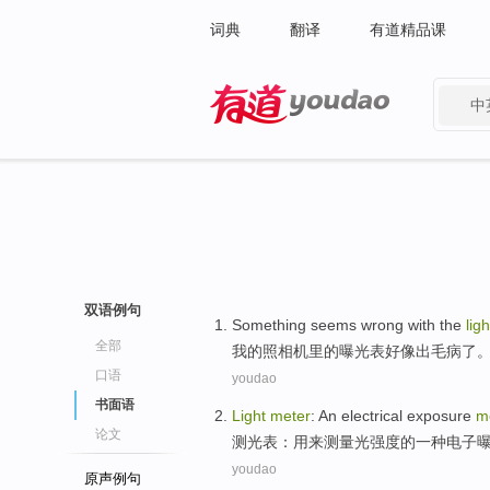
词典
翻译
有道精品课
中
有道 - 网易旗下搜索
双语例句
Something
seems
wrong
with the
lig
全部
我的照相机里的
曝光表
好像
出毛病了
口语
youdao
书面语
Light
meter
:
An
electrical
exposure
m
论文
测光
表：
用来
测量
光
强度的
一种
电子
youdao
原声例句