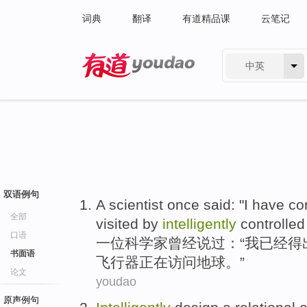
词典
翻译
有道精品课
云笔记
中英
有道 - 网易旗下搜索
双语例句
A
scientist
once
said
: "
I
have
co
全部
visited
by
intelligently
controlled
口语
一位
科学家
曾经
说过
：“
我
已经
得
书面语
飞行器
正在
访问
地球
。”
论文
youdao
原声例句