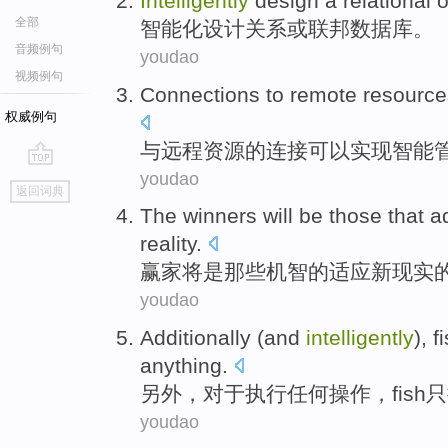
Intelligently
design
a
relational
o
全部
智能化
设计
关系
或
联邦
数据库
。
音频例句
youdao
视频例句
Connections
to
remote
resource
权威例句
与
远程
资源
的
连接
可以
实现智能
youdao
go
返回词典
top
The winners
will
be
those
that
a
reality
.
赢家
将
是
那些
机智
的
适应
新
现实
youdao
Additionally
(and
intelligently
),
f
anything
.
另外
，对于执行
任何
操作，
fish
只
youdao