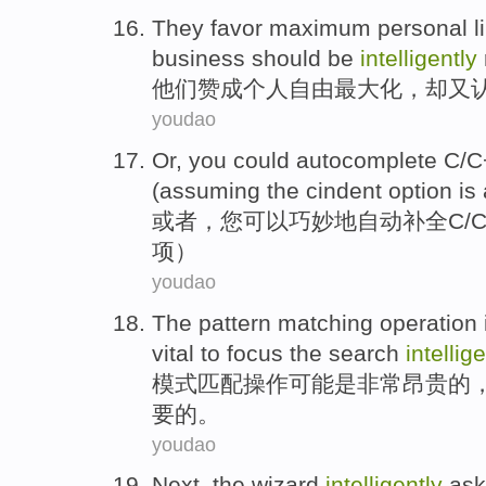
They
favor
maximum
personal
l
business
should be
intelligently
他们
赞成
个人
自由
最大化
，
却
又
youdao
Or
,
you
could
autocomplete
C
/
(
assuming
the cindent
option
is
或者
，
您
可以
巧妙地自动补全
C
/
项
）
youdao
The
pattern
matching
operation
vital
to
focus
the
search
intellige
模式
匹配
操作
可能
是
非常昂贵
的
要
的。
youdao
Next
,
the wizard
intelligently
ask