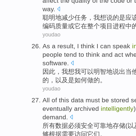
affect
the
quality
of
the
code
or
t
way.
聪明地
减少
任务，
我
想
说
的
是应
编码
质量
或
它在整个项目
进程
中
youdao
As a
result
,
I
think
I
can
speak
i
people tend to think
and
act
wh
software
.
因此
，
我
想
我
可以
明智地说出
当
的，
以及
是如何做
的。
youdao
All
of
this data
must
be
stored
s
eventually
archived
intelligently
demand
.
所有
数据
必须
安全
可靠
地
存储
(
以
够
根据
需要
访问
它们。