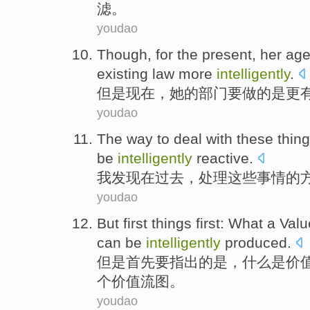
滤
。
youdao
Though
,
for the
present
,
her
age
existing
law
more
intelligently
.
但是
现在
，
她
的
部门
要
做
的
是
更
youdao
The
way
to
deal with
these
thin
be
intelligently
reactive
.
我
发现
在
过去
，
处理
这些
事情
的
youdao
But
first
things first:
What
a Val
can be
intelligently
produced
.
但是
首先要
指出的
是
，
什么是
价
个
价值流图。
youdao