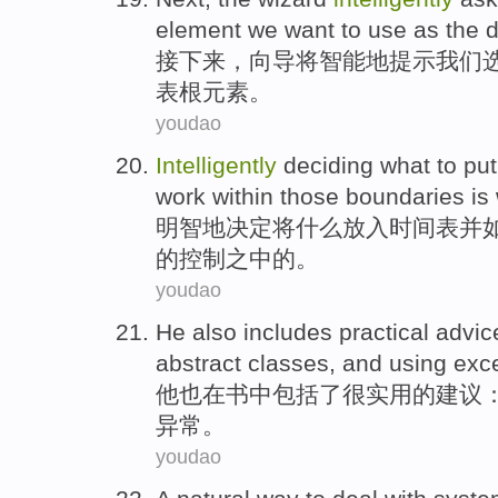
element
we
want to
use
as
the 
接下来
，
向导
将智能地
提示
我们
表
根
元素。
youdao
Intelligently
deciding
what
to
put
work
within
those
boundaries
is
明智地
决定将
什么
放入
时间表
并
的
控制
之中的。
youdao
He
also
includes
practical
advic
abstract
classes
,
and
using
exc
他
也
在
书中
包括
了
很实用
的
建议
异常
。
youdao