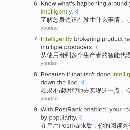
Know
what
's happening
around
intelligently
.
了解
您
身边
正在
发生
什么
事情，
youdao
Intelligently
brokering
product
r
multiple
producers
.
从
使用者
到
多个
生产者
的
智能
代
youdao
Because if
that
isn't
done
intelli
down the line.
如果
不能
明智地去
实现
这
一点，
youdao
With
PostRank enabled
,
your
re
by
popularity
.
在
启用
PostRank后，
你
的
阅读
列