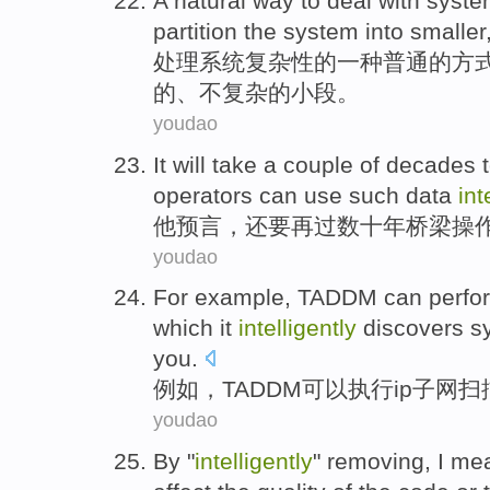
A
natural
way
to
deal with
syste
partition
the
system
into
smaller
处理
系统
复杂性
的
一种
普通
的
方
的
、
不
复杂
的小段。
youdao
It will
take
a
couple
of
decades
t
operators
can
use
such
data
int
他
预言
，
还要
再过数
十
年
桥梁
操
youdao
For example
,
TADDM
can
perfo
which it
intelligently
discovers
s
you.
例如
，
TADDM
可以
执行
ip
子网
扫
youdao
By "
intelligently
"
removing
,
I
me