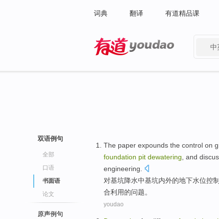
词典
翻译
有道精品课
中
有道 - 网易旗下搜索
双语例句
The
paper
expounds the
control
on
g
全部
foundation
pit
dewatering
,
and
discu
口语
engineering
.
对
基坑
降水
中
基坑内外
的
地下
水位
控
书面语
合
利用
的问题。
论文
youdao
原声例句