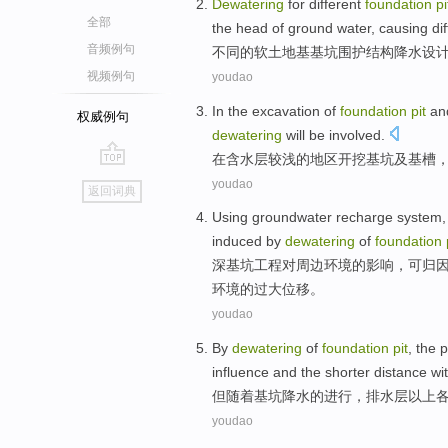
Dewatering
for
different
foundation
pi
全部
the
head
of
ground
water,
causing
dif
音频例句
不同
的
软
土地
基
基坑
围护
结构
降水
设
视频例句
youdao
In
the
excavation
of
foundation
pit
an
权威例句
dewatering
will be
involved
.
在
含水层
较
浅
的
地区
开挖
基坑
及
基
槽
go
youdao
返回词典
top
Using groundwater recharge
system
induced by
dewatering
of
foundation
深
基坑
工程
对
周边
环境
的
影响
，
可
归
环境的过大位移。
youdao
By
dewatering
of
foundation
pit
, the
p
influence
and
the shorter distance
wi
但
随着
基坑
降水
的
进行
，
排水
层
以上
youdao