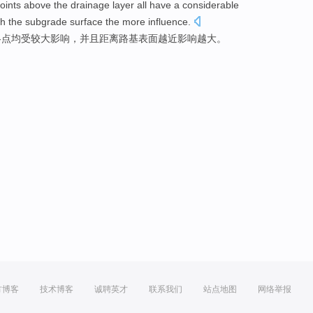
oints
above the
drainage
layer
all have
a considerable
th
the
subgrade
surface
the more
influence
.
各
点
均
受
较大
影响
，
并且
距离
路基
表面
越
近影响越大。
方博客
技术博客
诚聘英才
联系我们
站点地图
网络举报