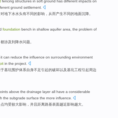
t
fencing
structures
in
soft
ground
has
different
impacts on
ferent
ground
settlement
.
计对
地下水
水头
有
不同的
影响
，
从而产生
不同的
地面
沉降
。
d
foundation
bench
in shallow
aquifer
area
,
the
problem
of
，
都
涉及到
降水
问题
。
,
it can
reduce
the
influence
on
surrounding
environment
pit
in
the
project.
因于
基坑
围护
体系
自身不足
引起
的
破坏以及基坑工程引起周边
oints
above the
drainage
layer
all have
a considerable
th
the
subgrade
surface
the more
influence
.
各
点
均
受
较大
影响
，
并且
距离
路基
表面
越
近影响越大。