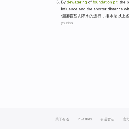
By
dewatering
of
foundation
pit
, the
p
influence
and
the shorter distance
wi
但
随着
基坑
降水
的
进行
，
排水
层
以上
youdao
关于有道
Investors
有道智选
官