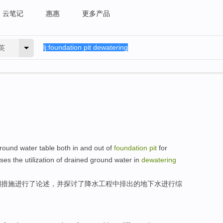
云笔记
惠惠
更多产品
英
round
water
table both
in
and out
of
foundation
pit
for
sses
the
utilization
of
drained
ground
water in
dewatering
制
措施进行了
论述
，
并
探讨
了降水
工程
中排出
的
地下水
进行综