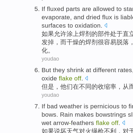
If
fluxed
parts
are
allowed
to
sta
evaporate
,
and
dried
flux
is
liab
surfaces
to
oxidation
.
如果
允许
涂上
焊剂
的
部件
处于
直
发掉
，
而
干燥
的焊剂
很
容易
脱落
化
。
youdao
But
they
shrink
at
different
rates
oxide
flake
off
.
但是
，
他们
在
不同
的
收缩率
，
从
youdao
If
bad
weather is
pernicious to
f
bows
.
Rain
makes
bowstrings
sl
wet
arrow
-
feathers
flake
off
.
如果说
坏
天气
对
火绳枪
不利，对