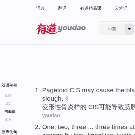
词典
翻译
有道精品课
云笔记
中英
有道 - 网易旗下搜索
双语例句
Pagetoid
CIS
may
cause the
bl
全部
slough
.
口语
变形性骨炎样
的 CIS
可能
导致
膀
书面语
youdao
论文
One, two, three ... three
times
at
原声例句