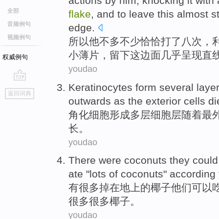
actions
by
him
,
knocking
it
with 
全部
flake
, and to
leave
this
almost
s
音频例句
edge
.
视频例句
所以
他
不多不少恰恰打
了八
次
，
小
薄片
，
留下
这边面
几乎
呈现
直
权威例句
youdao
Keratinocytes
form
several laye
go
返回词典
top
outwards
as
the
exterior
cells
di
角
化
细胞
形成
多层
细胞层
随着
最
长
。
youdao
There
were
coconuts
they
could
ate
"
lots
of coconuts"
according 
有很多
掉
在
地上
的
椰子
他们
可以
很多
很多椰子。
youdao