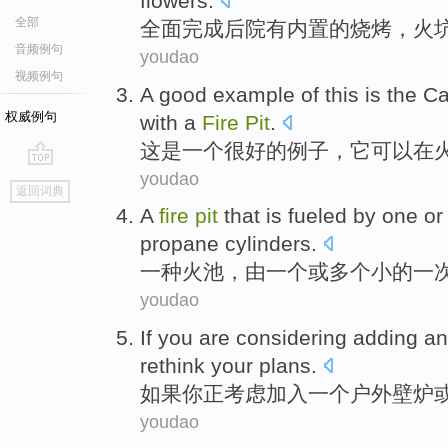
flowers
.
全部
全面
完成
后院
有
内置的
烧烤
，
火
音频例句
youdao
视频例句
A
good
example
of
this
is
the C
权威例句
with
a
Fire
Pit
.
这
是
一个
很好的
例子
，
它
可以
在
youdao
go
返回词典
top
A
fire
pit
that
is fueled
by
one
or
propane
cylinders
.
一
种
火
池
，
由
一
个
或
多个
小
的
一
youdao
If
you
are considering
adding
an
rethink
your
plans
.
如果
你
正
考虑
加入
一个
户外
壁炉
youdao