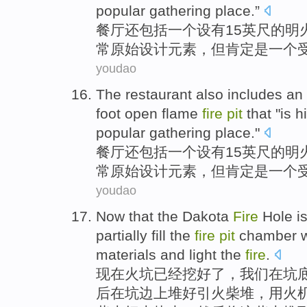
popular
gathering
place
.”
餐厅
还
包括
一个
设有15英尺的
明
常
原始
设计元素，但
肯定
是
一个
youdao
The restaurant
also
includes
an
foot
open
flame
fire
pit
that "
is
h
popular
gathering
place
."
餐厅
还
包括
一
个
设有
15英尺的
明
常
原始
设计元素，但
肯定
是
一个
youdao
Now
that the
Dakota
Fire
Hole
i
partially fill
the
fire
pit
chamber
materials
and
light
the
fire
.
现在
火坑
已经
挖
好
了，
我们
在坑
后在
坑
边上堆好引火柴堆，
用
火