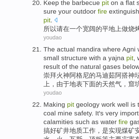
Keep
the
barbecue
pit
on
a
flat
sure
your
outdoor
fire
extinguish
pit
.
所以请
在
一个
宽阔的
平地
上做
烧
youdao
The actual mandira where
Agni
w
small
structure with a
yajna
pit
,
result
of
the
natural gases
below
崇拜火神阿格尼
的
马迪茹
阿搭神
上，
由于
地表
下面
的
天然气
，窟
youdao
Making
pit
geology
work
well
is
coal mine
safety
. It
's very
import
calamities
such as
water
fire
ga
搞好矿井
地质
工作
，
是
实现
煤矿