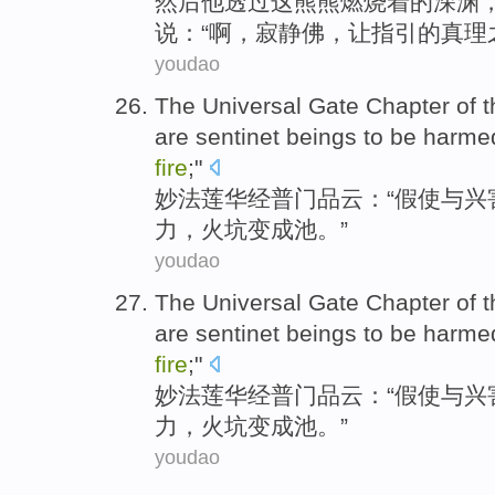
然后
他
透过
这熊熊
燃烧着
的
深渊
说：“
啊
，
寂静
佛，
让
指引的
真理
youdao
The Universal
Gate
Chapter of 
are
sentinet
beings to be harme
fire
;"
妙法
莲华经
普
门
品云：“
假使
与兴
力，火坑
变成
池。”
youdao
The Universal
Gate
Chapter of 
are
sentinet
beings to be harme
fire
;"
妙法
莲华经
普
门
品云：“
假使
与兴
力，火坑
变成
池。”
youdao