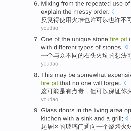
Mixing from the repeated
use
of
explain
the
messy order
.
反复
得
使用
火堆
也许
可以也许
不
youdao
One
of
the
unique
stone
fire
pit
with
different
types
of
stones
.
一个
与众不同
的
石头
火坑
的
想法
youdao
This
may
be
somewhat
expensi
fire
pit
that
no one
will
forget
.
这
可能
是
有点
贵
，
但
可以
保证
你
youdao
Glass doors
in the
living area
o
kitchen
with a
sink
and
a grill
;
起居
区的
玻璃门
通向
一
个
烧烤
火