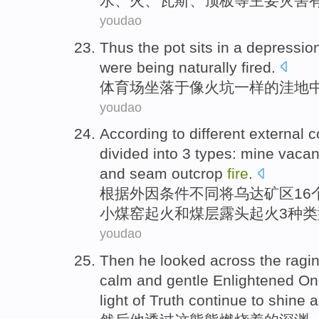
水
、
火
、
瓦斯
、
顶板
等
主要
灾害
youdao
Thus the pot
sits
in a
depressio
were being
naturally
fired
.
体育场
坐落
于像
火坑
一样
的
洼地
youdao
According to
different
external
c
divided into
3
types
:
mine
vacan
and
seam
outcrop
fire
.
根据
外因
条件
不同
将乌达矿区
16
小
煤窑
起火
和
煤层
露头
起火
3
种类
youdao
Then
he
looked across
the
ragi
calm
and
gentle Enlightened
One
light
of
Truth
continue to
shine
a