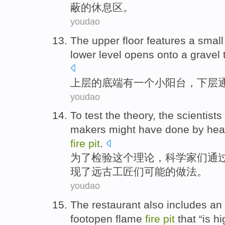
蔽
的休息区。
youdao
The upper floor features
a
small
lower level
opens onto
a gravel
上层
的底
端
有
一个
小
阳台
，
下层
youdao
To
test
the
theory
,
the scientists
makers
might have
done
by
hea
fire
pit
.
为了
检验
这个
理论
，
科学家
们
通
现
了
远古
工匠们
可能
的
做法
。
youdao
The restaurant
also
includes
an
footopen
flame
fire
pit
that
“
is
hi