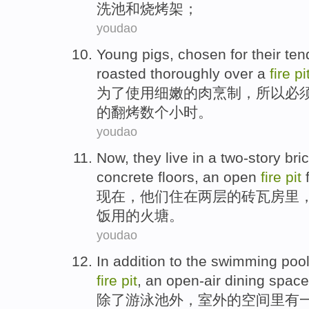
洗池
和烧烤架；
youdao
Young
pigs
,
chosen
for
their ten
roasted
thoroughly
over a
fire
pi
为了
使用
细嫩
的
肉烹制
，所以必
的翻
烤
数
个小时。
youdao
Now
,
they
live
in
a
two-story
bri
concrete
floors
,
an
open
fire
pit
f
现在
，
他们
住
在
两
层
的
砖瓦房
里
饭
用
的
火塘
。
youdao
In addition
to the
swimming poo
fire
pit
,
an open-air
dining space
除了
游泳池
外，
室外
的
空间里
有