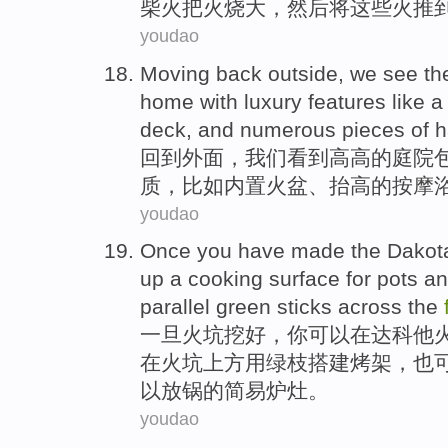
柴火把
火烧
大，
然后
将
这些
火
推
youdao
Moving back
outside
,
we
see
th
home
with
luxury
features
like
a 
deck
,
and
numerous
pieces
of
h
回到
外面
，
我们
看到
高高的
庭院
质，
比如
内置
火盆、
抬高
的
按摩
youdao
Once you
have
made
the
Dakot
up a cooking surface
for
pots a
parallel
green
sticks
across the
一旦
火坑
挖
好，
你
可以
在
达
科
他
在
火坑上方
用
绿
枝
搭建
烤架
，也
以放锅
的
简易炉灶。
youdao