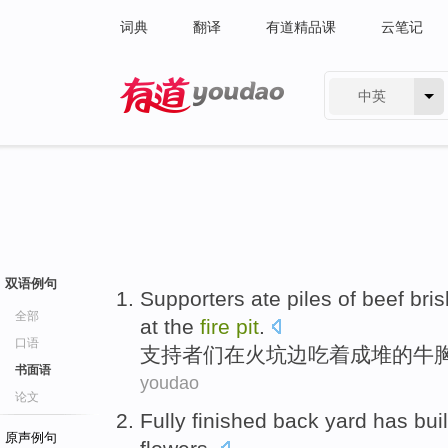
词典
翻译
有道精品课
云笔记
中英
有道 - 网易旗下搜索
双语例句
Supporters
ate
piles
of
beef
bris
全部
at
the
fire
pit
.
口语
支持者们
在
火坑
边
吃着
成堆
的
牛
书面语
youdao
论文
Fully
finished
back yard
has
buil
原声例句