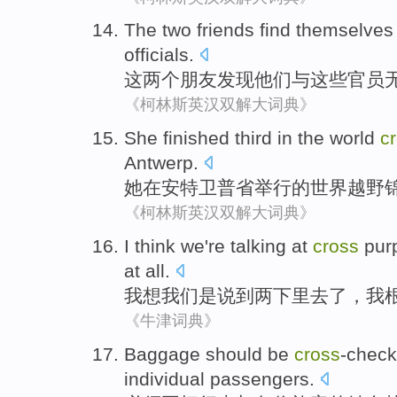
The
two
friends
find
themselves
officials
.
这
两个
朋友
发现
他们
与这些官员
《柯林斯英汉双解大词典》
She
finished
third
in
the
world
c
Antwerp
.
她
在
安特卫普省举行
的
世界
越野
《柯林斯英汉双解大词典》
I
think
we
're talking at
cross
pur
at all.
我
想
我们
是
说
到两下里去了，我
《牛津词典》
Baggage
should be
cross
-check
individual passengers
.