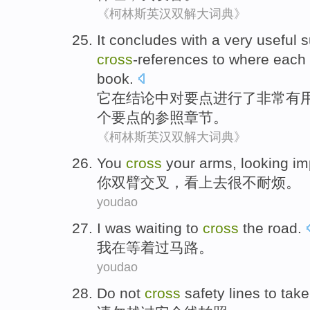
《柯林斯英汉双解大词典》
It
concludes
with
a
very
useful
s
cross
-references
to where
each
book
.
它
在
结论中
对
要点
进行
了
非常
有
个
要点
的参照章节。
《柯林斯英汉双解大词典》
Y
ou
cross
your arms, looking im
你
双臂交叉，看上去很不耐烦。
youdao
I
was waiting to
cross
the road.
我
在等着过马路。
youdao
D
o not
cross
safety lines to tak