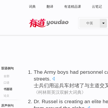
词典
翻译
有道精品课
云笔记
中英
有道 - 网易旗下搜索
双语例句
The Army
boys had personnel
c
全部
streets
.
口语
士兵
们用
运兵车
封堵了与
主道
交
书面语
《柯林斯英汉双解大词典》
论文
Dr. Russel
is
creating
an
elite
he
原声例句