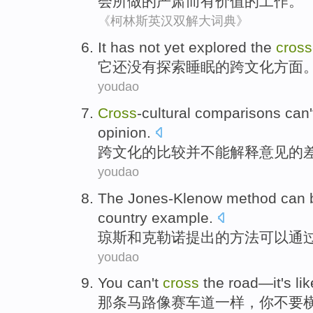
会所
做
的
严肃
而
有价值
的
工作
。
《柯林斯英汉双解大词典》
It
has
not yet
explored
the
cross
它
还
没有
探索
睡眠
的
跨文化
方面
youdao
Cross
-cultural
comparisons
can'
opinion
.
跨文化
的
比较并
不能
解释
意见
的
youdao
The Jones-Klenow
method
can 
country
example
.
琼斯
和克勒诺提出的
方法
可以
通
youdao
You
can
't
cross
the road
—it's
lik
那条
马路
像赛车道一样，
你
不要