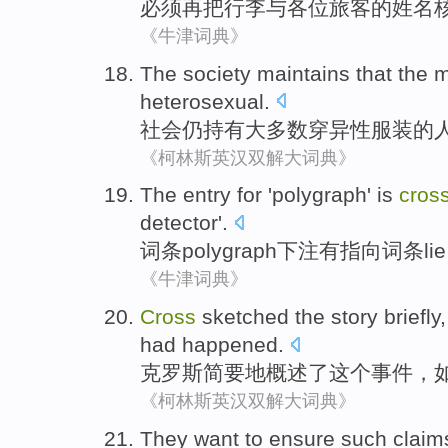
必须
再把
行李
与
各位
旅客
的
姓名
《牛津词典》
The
society
maintains that the
m
heterosexual
.
社会
仍持有
大多数
穿
异性
服装
的
《柯林斯英汉双解大词典》
The
entry
for '
polygraph
'
is
cros
detector
'.
词条
polygraph
下注
有
指向
词条
lie
《牛津词典》
Cross
sketched
the story
briefly
had
happened
.
克
罗斯
简要地概述了
这个
事件，
《柯林斯英汉双解大词典》
They
want to
ensure
such
claim