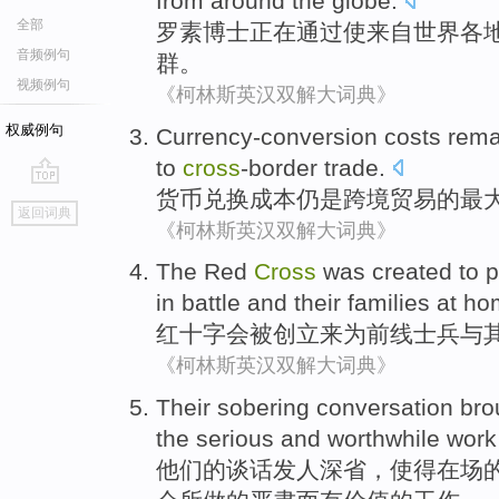
from
around the globe
.
全部
罗素
博士
正在
通过
使来自世界各
音频例句
群
。
视频例句
《柯林斯英汉双解大词典》
权威例句
Currency-conversion
costs
rema
to
cross
-border
trade
.
货币兑换
成本
仍是
跨境
贸易
的
最
go
返回词典
top
《柯林斯英汉双解大词典》
The Red
Cross
was
created
to
p
in
battle and their
families
at ho
红十字
会
被
创立
来
为
前线士兵
与
《柯林斯英汉双解大词典》
Their
sobering
conversation
bro
the
serious
and
worthwhile
work
他们的
谈话
发人深省
，
使得
在场