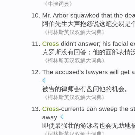
《牛津词典》
Mr.
Arbor
squawked that
the
dea
阿伯
先生
大声
抱怨
说这笔
交易
是
《柯林斯英汉双解大词典》
Cross
didn
't
answer
;
his
facial
e
克罗斯
没有
回答
；
他
的
面部
表情
《柯林斯英汉双解大词典》
The accused
's
lawyers
will
get a
被告
的
律师
会
有
盘问
他
的
机会
。
《柯林斯英汉双解大词典》
Cross
-currents can
sweep
the s
away.
即使
最
强壮的
游泳
者也会无助地
《柯林斯英汉双解大词典》