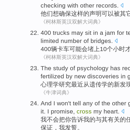
checking
with
other
records
.
他们
想
确保
这样
的
声明
可以
被
其
《柯林斯英汉双解大词典》
400
trucks
may
sit in a
jam
for
t
limited
number
of
bridges
.
400
辆卡车
可能会
堵上
10
个小时
《柯林斯英汉双解大词典》
The
study
of
psychology
has re
fertilized by
new
discoveries
in
心理学
研究
最近
从
遗传学
的
新
发
《牛津词典》
And
I
won't
tell
any
of the
other
it.
I
promise,
cross
my
heart
.
我
不会
把
你
告诉
我
的
与其
有关
的
保证
，
我
发誓。