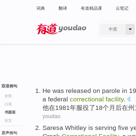
词典
翻译
有道精品课
云笔记
中英
有道 - 网易旗下搜索
双语例句
He
was released
on
parole
in
1
全部
a federal
correctional
facility
.
口语
他
在
1981年
服役
了18
个月
后
在
州
书面语
youdao
论文
Saresa
Whitley is
serving
five
y
原声例句