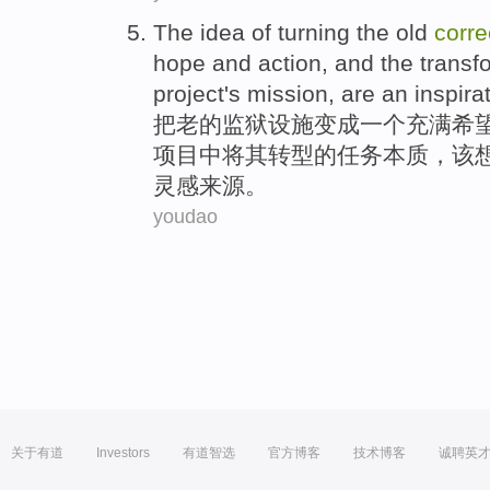
The
idea
of
turning the
old
corre
hope
and
action
,
and
the transf
project
's
mission
,
are
an
inspira
把
老
的
监狱
设施
变成
一个
充满
希
项目
中将
其
转型
的
任务
本质
，该
灵感
来源。
youdao
关于有道
Investors
有道智选
官方博客
技术博客
诚聘英