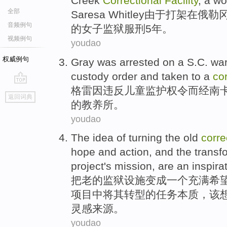
Creek
Correctional
Facility
,
a
wo
全部
Saresa Whitley由于打架
在
俄勒
音频例句
的
女子
监狱
服刑
5
年
。
视频例句
youdao
权威例句
Gray
was
arrested
on a S.C.
war
custody
order
and
taken to
a
cor
格雷
因
违反
儿童
监护权
令而经南
go
返回词典
top
的
教养所
。
youdao
The
idea
of
turning the
old
corre
hope
and
action
,
and
the transf
project
's
mission
,
are
an
inspira
把
老
的
监狱
设施
变成
一个
充满
希
项目
中将
其
转型
的
任务
本质
，该
灵感
来源。
youdao