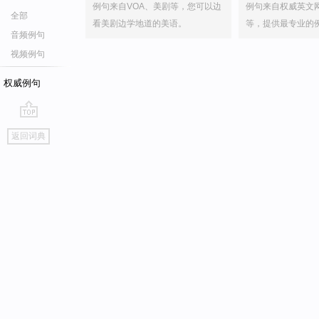
例句来自VOA、美剧等，您可以边
例句来自权威英文
全部
看美剧边学地道的美语。
等，提供最专业的
音频例句
视频例句
权威例句
go
返回词典
top