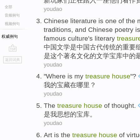
新
玩家们
正在
踏入
一
座
他们
看作
全部
youdao
音频例句
Chinese
literature
is
one
of
the
视频例句
traditions
,
and
Chinese
poetry
i
权威例句
famous
culture
's
literary
treasu
中国
文学
是
中国
古代
传统
的
重要
是
这个
著名
文化
的
文学
宝库
中的
go
返回词典
top
youdao
"
Where is
my
treasure
house
"?
我
的
宝藏
在
哪里
？
youdao
The
treasure
house
of
thought
.
是我
思想
的
宝库。
youdao
Art
is the
treasure
house
of
virt