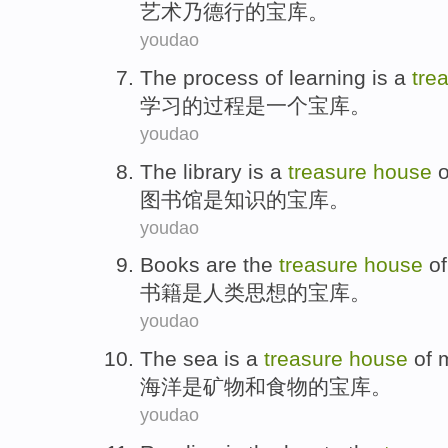
艺术
乃德行
的
宝库
。
youdao
The
process
of
learning
is
a
tre
学习
的
过程
是
一个
宝库
。
youdao
The library
is
a
treasure
house
o
图书馆
是
知识
的
宝库
。
youdao
Books
are
the
treasure
house
of
书籍
是
人类
思想
的
宝库
。
youdao
The sea
is
a
treasure
house
of
海洋
是
矿物
和
食物
的
宝库
。
youdao