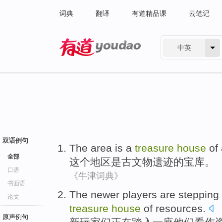
词典
翻译
有道精品课
云笔记
中英
有道 - 网易旗下搜索
双语例句
The
area
is
a
treasure
house
of
全部
这个
地区
是
古
文物
遗迹
的
宝库
。
口语
《牛津词典》
书面语
The
newer
players
are stepping
论文
treasure
house
of
resources
.
原声例句