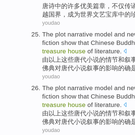
唐诗
中的
许多
优美
篇章，不仅传
越国界，
成为
世界
文艺
宝库
中的
youdao
The
plot narrative
model
and
ne
fiction
show
that
Chinese Buddh
treasure
house
of
literature.
由以上
这些
唐代
小说
的
情节
和
叙
佛典对
唐代
小说叙事的影响的确
youdao
The
plot narrative
model
and
ne
fiction
show
that
Chinese Buddh
treasure
house
of
literature.
由以上
这些
唐代
小说
的
情节
和
叙
佛典对
唐代
小说叙事的影响的确
youdao