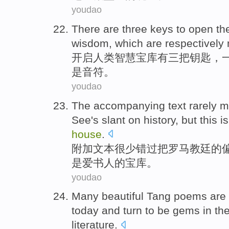
youdao
There are
three
keys
to open
th
wisdom
,
which are
respectively
开启
人类
智慧
宝库
有
三
把
钥匙
，
是音符。
youdao
The accompanying
text
rarely
m
See
's
slant
on
history
,
but
this
is
house
.
附加
文本
很少
错过
把
罗马
教廷
的
是爱书人的
宝库
。
youdao
Many
beautiful
Tang poems
are 
today
and
turn to be
gems
in
th
literature
.