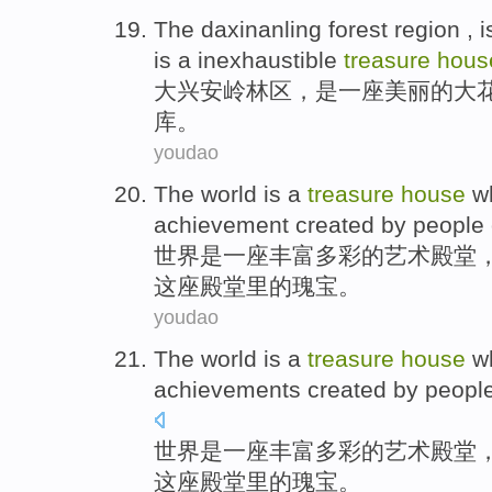
The daxinanling
forest region ,
i
is
a
inexhaustible
treasure
hous
大兴安岭
林区，
是
一
座
美丽的
大
库。
youdao
The world
is
a
treasure
house
wh
achievement
created
by
people
世界
是
一座
丰富多彩的艺术
殿堂
这座
殿堂
里的瑰宝。
youdao
The world
is
a
treasure
house
wh
achievements
created
by
peopl
世界
是
一
座丰富多彩的艺术
殿堂
这座
殿堂
里的瑰宝。