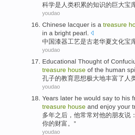
科学
是
人类
积累
的
知识的
巨大
宝
youdao
Chinese
lacquer
is
a
treasure
h
in a
bright pearl
.
中国
漆器工艺
是
古老
华夏
文化
宝
youdao
Educational
Thought
of
Confuci
treasure
house
of
the human
spi
孔子
的
教育
思想
极大
地
丰富
了
人
youdao
Years
later
he
would
say
to
his
f
treasure
house
and
enjoy
your
t
多年
之后
，
他
常常
对
他
的
朋友
说：
你的
财富
。”
youdao