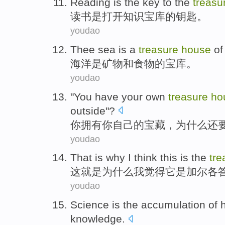
Reading
is
the
key
to the
treasu
读书
是
打开知识宝库
的
钥匙
。
youdao
Thee sea
is
a
treasure
house
of
海洋
是
矿物
和
食物
的
宝库
。
youdao
"
You
have
your
own
treasure
ho
outside
"?
你
拥有
你
自己的
宝藏
，
为什么
还
youdao
That
is
why
I
think
this
is
the
tre
这
就是
为什么
我
觉得
它
是
加尔各
youdao
Science
is
the accumulation
of
knowledge.