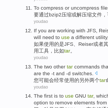
To
compress
or
uncompress
fil
要
通过
bzip2
压缩
或
解压缩
文件
，
youdao
If you
are
working with JFS
, Rei
will
need to
use
a
different
utility
如果
使用
的是
JFS
、Reiser
或者
用工具
，
比如
tar
。
youdao
The
two
other
tar
commands
th
are
the -t
and
-d
switches
.
您
可能
会
经常
使用
的
另外
两个
tar
youdao
The first
is
to
use
GNU
tar
,
whic
option
to
remove
elements
from