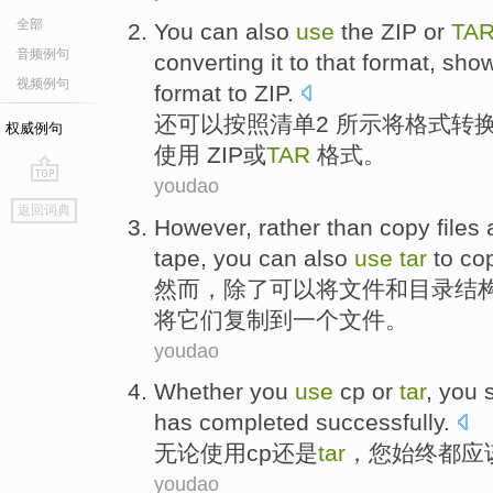
全部
You can
also
use
the
ZIP
or
TA
音频例句
converting
it to that
format
, sho
视频例句
format
to ZIP.
还
可以
按照
清单
2
所
示
将
格式
转
权威例句
使用
ZIP
或
TAR
格式。
youdao
go
返回词典
top
However
,
rather than
copy
files
tape
,
you
can
also
use
tar
to co
然而
，
除了
可以
将
文件
和
目录
结
将它们复制
到
一个
文件
。
youdao
Whether you
use
cp
or
tar
,
you
has
completed
successfully
.
无论
使用
cp
还是
tar
，
您
始终都
应
youdao