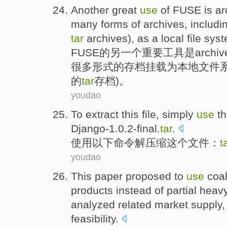
Another
great
use
of
FUSE
is a
many
forms
of
archives,
includi
tar
archives
),
as
a local
file
sys
FUSE
的
另
一个重要工具
是
arch
很多
形式
的
存档
挂载
为
本地
文件
的
tar
存档)。
youdao
To extract
this
file
, simply
use
th
Django-1.0.2-final.
tar
.
使用
以下
命令
解压缩
这个
文件
：
t
youdao
This paper proposed
to
use
coa
products
instead
of
partial
heavy
analyzed
related
market
supply
feasibility
.