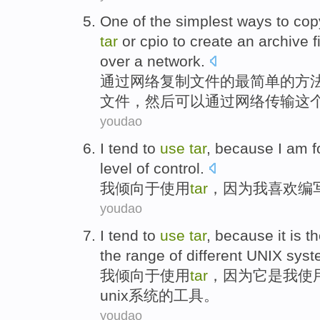
One
of the
simplest
ways
to
cop
tar
or
cpio to
create
an
archive
f
over a
network
.
通过
网络
复制
文件
的
最简单
的
方
文件
，
然后
可以
通过网络
传输
这
youdao
I
tend
to
use
tar
,
because
I
am f
level
of
control
.
我
倾向
于
使用
tar
，
因为
我
喜欢
编
youdao
I
tend
to
use
tar
,
because
it
is
t
the
range of
different
UNIX
syst
我
倾向于
使用
tar
，
因为
它
是
我使
unix
系统
的
工具
。
youdao