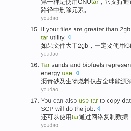
第一
种
是
使用
GNU
tar
，
它
支持
通
路径
中
删除
元素
。
youdao
If
your
files
are
greater than
2
gb
tar
utility
.
如果
文件
大于
2
gb
，
一定
要
使用
G
youdao
Tar
sands
and
biofuels
represen
energy
use
.
沥青
砂
及
生物燃料
仅
占
全球
能源
youdao
You can
also
use
tar
to
copy
da
SCP will do the job
.
还
可以
使用
tar
通过
网络
复制
数据
youdao