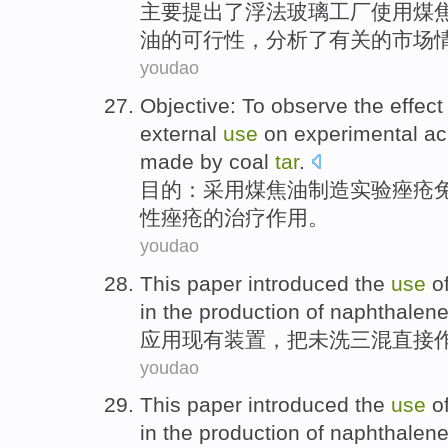
主要
提出
了
浮法
玻璃
工厂
使用
煤
油
的
可行性
，
分析了
有关
的
市场
youdao
Objective
:
To observe
the
effect
external
use
on
experimental a
made
by
coal
tar
.
目的
：采用煤焦油
制造
实验
痤疮
性痤疮
的
治疗
作用
。
youdao
This paper introduced the
use
o
in the production of
naphthalen
应用
现有装置，把未
洗三
混
直接
youdao
This paper introduced the
use
o
in the production of
naphthalen