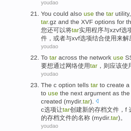
youdao
You
could
also
use
the
tar
utility
tar
.gz
and
the
XVF
options for
t
您
还
可以
将
tar
实用
程序
与
xzvf
选
件
，或者
与
xvf
选项结合使用来解
youdao
To
tar
across the
network
use
S
要
想
通过
网络
使用
tar
，则应该使
youdao
The c
option
tells
tar
to
create
to
use
the next
argument
as th
created
(
mydir.
tar
).
c
选项
让
tar
创建
新的
存档
文件，
f
的存档
文件
的
名称
(
mydir
.
tar
)。
youdao