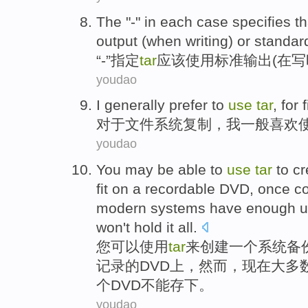
The "
-
" in each case
specifies
th
output
(
when
writing
)
or
standar
“
-
”
指定
tar
应该
使用
标准
输出
(
在
写
youdao
I
generally
prefer
to
use
tar
,
for
对于
文件系统
复制
，
我
一般
喜欢
youdao
You
may be able to
use
tar
to
cr
fit on a recordable
DVD
, once
c
modern
systems
have enough
u
won't
hold
it all.
您
可以
使用
tar
来
创建
一
个
系统
备
记录的
DVD
上，
然而
，
现在
大多
个DVD
不能
存下
。
youdao