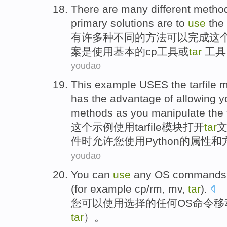
There are
many
different
metho
primary
solutions
are
to
use
the
有
许多
种不同
的
方法
可以
完成这
案
是
使用
基本
的
cp
工具
或
tar
工具
youdao
This
example
USES
the
tarfile
m
has the advantage
of
allowing
y
methods
as you
manipulate
the f
这个
示例
使用
tarfile
模块
打开
tar
件时
允许
您
使用
Python
的
属性
和
youdao
You
can
use
any
OS
commands
(
for example
cp
/
rm
,
mv
,
tar
).
您
可以
使用选择
的
任何
OS
命令
移
tar
）。