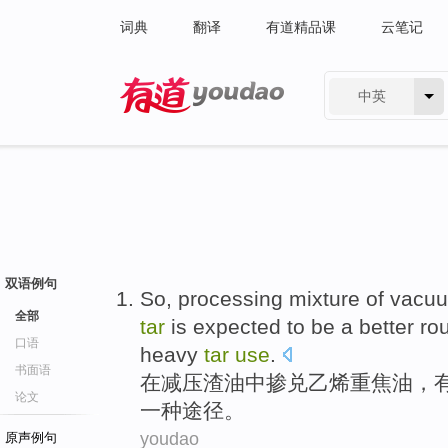
词典
翻译
有道精品课
云笔记
中英
有道 - 网易旗下搜索
双语例句
So, processing
mixture of
vacu
全部
tar
is expected to be
a
better ro
口语
heavy
tar
use
.
书面语
在
减压渣油
中
掺兑
乙烯
重
焦油
，
论文
一种
途径
。
youdao
原声例句