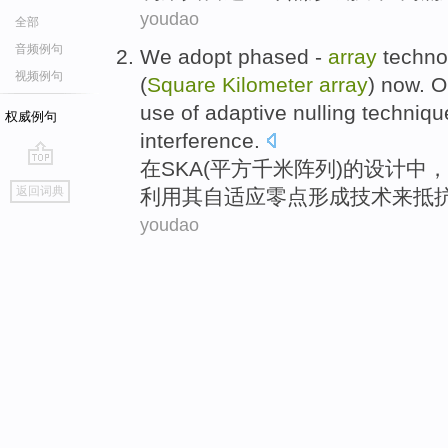
youdao
全部
音频例句
We
adopt
phased
-
array
techno
视频例句
(
Square
Kilometer
array
) now.
O
use
of adaptive
nulling
techniqu
权威例句
interference
.
在SKA
(
平方
千米
阵列
)
的
设计
中
，
go
返回词典
利用其
自
适应
零点形成
技术
来
抵
top
youdao