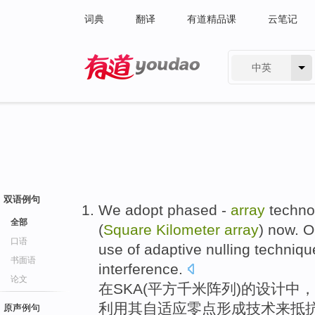
词典
翻译
有道精品课
云笔记
中英
有道 - 网易旗下搜索
双语例句
We
adopt
phased
-
array
techno
全部
(
Square
Kilometer
array
) now.
O
口语
use
of adaptive
nulling
techniqu
书面语
interference
.
论文
在SKA
(
平方
千米
阵列
)
的
设计
中
，
利用其
自
适应
零点形成
技术
来
抵
原声例句