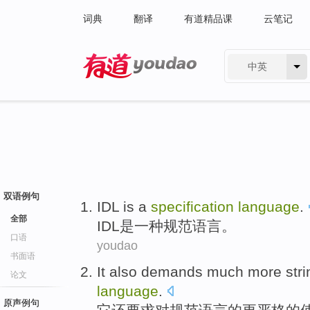
词典
翻译
有道精品课
云笔记
中英
有道 - 网易旗下搜索
双语例句
IDL
is
a
specification
language
.
全部
IDL
是
一种
规范
语言
。
口语
youdao
书面语
It
also
demands
much more
str
论文
language
.
原声例句