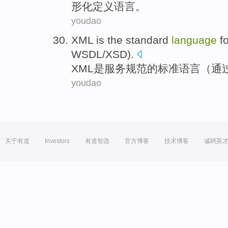
形化
定义
语言
。
youdao
XML
is
the
standard
language
f
WSDL
/
XSD
).
XML
是
服务
规范
的
标准
语言
（
通
youdao
关于有道
Investors
有道智选
官方博客
技术博客
诚聘英