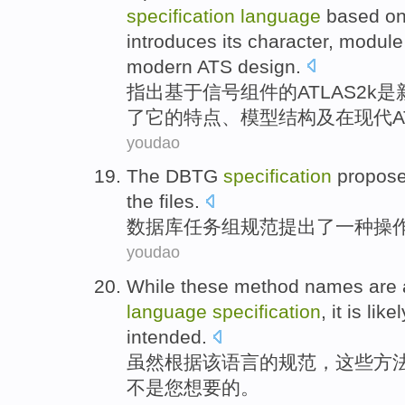
specification
language
based o
introduces
its
character
,
module
modern
ATS
design
.
指出
基于
信号
组件
的
ATLAS
2
k
是
了
它
的
特点
、
模型
结构
及
在
现代
youdao
The DBTG
specification
propos
the
files
.
数据库
任务组
规范
提出了
一种
操
youdao
While
these
method
names
are
language
specification
,
it
is
likel
intended
.
虽然
根据
该
语言
的
规范
，
这些
方
不是
您
想
要的。