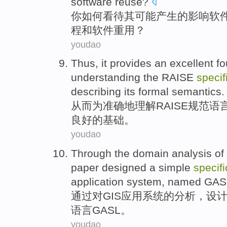
software
reuse
?
你
如何看待
其
可能
产生的
影响
软
程
和
软件
重用
？
youdao
Thus
, it provides an
excellent
fo
understanding
the
RAISE
specif
describing
its
formal
semantics
.
从而
为
准确
地
理解
RAISE
规范
语
良好
的
基础
。
youdao
Through
the domain
analysis
of
paper
designed
a
simple
specifi
application system, named
GAS
通过
对
GIS
应用
系统
的
分析
，
设
语言
GASL
。
youdao