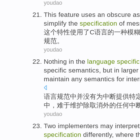
youdao
This
feature
uses
an
obscure
as
simplify
the
specification
of
mes
这个
特性
使用
了
C
语言
的
一种
模
规范
。
youdao
Nothing
in
the
language
specific
specific
semantics
,
but
in
larger
maintain
any
semantics for inte
语言
规范
中
并
没有
为
中断
提供
特
中
，
难于
维护
除
取消外的
任何
中
youdao
Two
implementers
may
interpret
specification
differently
, where 