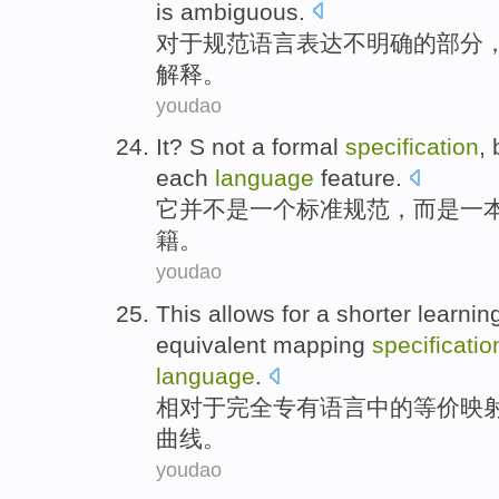
is
ambiguous
.
对于
规范
语言
表达不
明确
的
部分
解释
。
youdao
It
? S
not
a
formal
specification
,
each
language
feature
.
它
并不是
一
个
标准
规范
，
而是
一
籍。
youdao
This
allows for
a shorter
learnin
equivalent
mapping
specificatio
language
.
相对
于
完全
专有语言
中的
等价
映
曲线
。
youdao