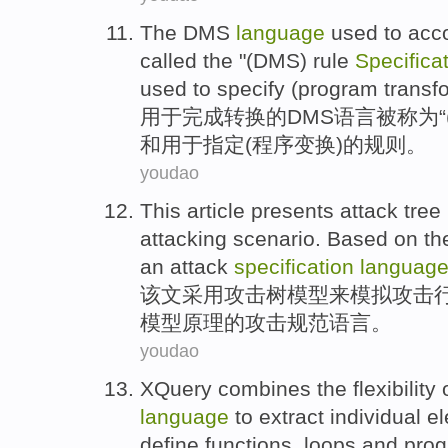
The
DMS
language
used
to
acc
called
the "(
DMS
) rule
Specifica
used
to specify (
program
transf
用于
完成
转换
的
DMS
语言
被
称为“
和
用于
指定
(
程序
变换
)的规则。
youdao
This article presents
attack
tree
attacking
scenario
.
Based on
th
an
attack
specification
languag
该文
采用
攻击
树
模型
来
模拟
攻击
模型
原理
的
攻击
规范
语言。
youdao
XQuery combines
the
flexibility
language
to
extract
individual
e
define
functions
,
loops
and
pro