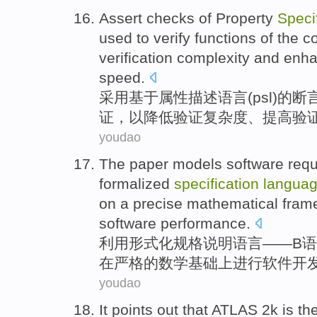
Assert
checks
of
Property
Speci
used
to
verify
functions
of
the
co
verification
complexity
and
enh
speed
.
采用
基于
属性
描述
语言
(
psl
)
的
断
证
，
以
降低
验证
复杂度
、
提高
验
youdao
The paper models
software
req
formalized
specification
langua
on
a
precise
mathematical
fram
software
performance
.
利用
形式化
规格说明
语言
——
B
语
在
严格
的
数学
基础
上
进行软件
开
youdao
It points out that
ATLAS
2
k
is
th