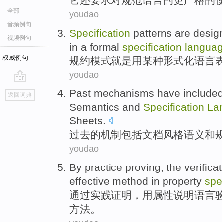
它
还
要求
对
规范
语言
的
更
严格
的
全部
youdao
音频例句
Specification
patterns
are
desig
视频例句
in a
formal
specification
langua
权威例句
规约
模式
就是
用某种
形式化
语言
youdao
go
Past
mechanisms
have
include
返回词典
top
Semantics
and
Specification
La
Sheets.
过去
的
机制
包括
文档
风格
语义
和
youdao
By
practice
proving
, the
verifica
effective
method
in
property
spe
通过
实践
证明
，
用
属性
说明
语言
方法
。