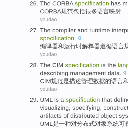
The CORBA
specification
has
m
CORBA
规范
包括
很多
语言
映射
。
youdao
The compiler
and
runtime
interp
specification
.
编译
器
和
运行时
解释器
遵循
语言
youdao
The CIM
specification
is
the
lan
describing
management
data
.
CIM
规范
是
描述
管理
数据
的
语言
youdao
UML
is
a
specification
that
defin
visualizing
,
specifying
,
construc
artifacts
of
distributed
object
sy
UML
是
一种
对
分布式
对象
系统
可