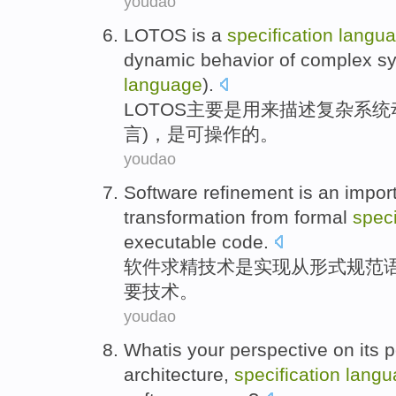
youdao
LOTOS
is
a
specification
langu
dynamic
behavior
of
complex
s
language
).
LOTOS
主要
是
用来
描述
复杂
系统
言)，是可操作的。
youdao
Software
refinement
is
an
impor
transformation
from
formal
speci
executable
code
.
软件
求
精
技术
是
实现
从
形式
规范
要
技术。
youdao
Whatis
your
perspective on
its
p
architecture
,
specification
langu