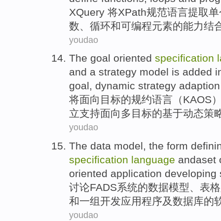
XQuery
将
XPath
规范
语言
提取
单
数
、
循环
和
可编程
元素
的
能力
结
youdao
The
goal
oriented
specification
and a
strategy
model
is
added
i
goal,
dynamic
strategy
adaptio
将
面向
目标
的
规约
语言
（
KAOS
立支持面向多目标的基于
动态
策
youdao
The
data
model
,
the
form
defini
specification
language
andaset
oriented application
developing
讨论FADS
系统
的
数据
模型
、
表格
和
一
组
开发
应用程序及数据库
的
youdao