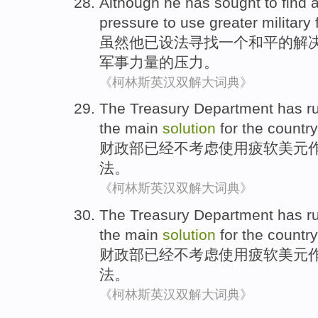
Although
he
has
sought to
find
pressure
to
use
greater
military
虽然
他
已
设法
寻找
一个
和平
的
解
军事
力量的
压力
。
《柯林斯英汉双解大词典》
The
Treasury
Department
has
ru
the
main
solution
for the
country
财政部
已经
不考虑
使用
疲软
美元
法。
《柯林斯英汉双解大词典》
The
Treasury
Department
has
ru
the
main
solution
for the
country
财政部
已经
不考虑
使用
疲软
美元
法。
《柯林斯英汉双解大词典》