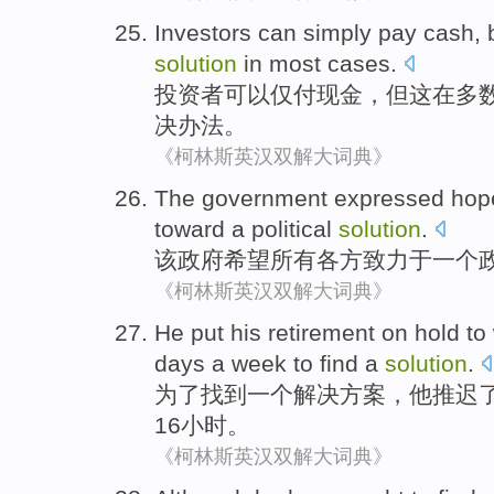
Investors
can
simply
pay cash
,
solution
in
most
cases
.
投资者
可以
仅
付现金
，
但
这
在
多
决办法
。
《柯林斯英汉双解大词典》
The
government expressed
hop
toward
a
political
solution
.
该
政府
希望
所有
各方
致力于
一个
《柯林斯英汉双解大词典》
He
put
his retirement
on hold to
days
a
week
to
find
a
solution
.
为了
找到
一个
解决方案，
他
推迟
16
小时
。
《柯林斯英汉双解大词典》