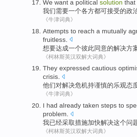
We
want
a
political
solution
that
我们
需要
一个
各方
都可
接受
的
政
《牛津词典》
Attempts
to
reach
a
mutually
ag
fruitless
.
想
要
达成
一个
彼此
同意
的
解决方
《柯林斯英汉双解大词典》
They
expressed cautious
optim
crisis
.
他们
对解决危机
持
谨慎的
乐观
态
《牛津词典》
I
had already
taken
steps
to sp
problem
.
我
已经
采取
措施
加快
解决
这个
问
《柯林斯英汉双解大词典》