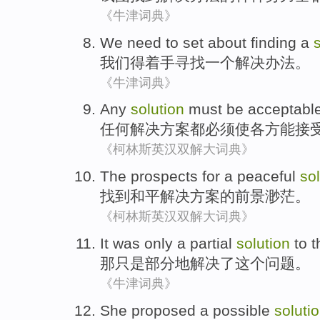
《牛津词典》
We
need to
set about
finding
a
我们
得
着手
寻找
一个
解决办法
。
《牛津词典》
Any
solution
must be
acceptabl
任何
解决方案
都
必须
使各方
能接
《柯林斯英汉双解大词典》
The
prospects
for
a
peaceful
so
找到
和平
解决
方案的
前景
渺茫
。
《柯林斯英汉双解大词典》
It
was only
a
partial
solution
to
t
那
只是
部分地
解决
了这个
问题
。
《牛津词典》
She
proposed
a
possible
soluti