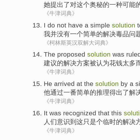
她
提出了
对
这个
奥秘
的
一种
可能
《牛津词典》
I
do not
have
a
simple
solution
t
我
并
没有
一个
简单
的
解决
毒品
问
《柯林斯英汉双解大词典》
The
proposed
solution
was
rule
建议
的
解决方案
被
认为花钱
太多
《牛津词典》
He
arrived
at the
solution
by
a
s
他
通过
一番
简单
的
推理
得出了
解
《牛津词典》
It
was recognized
that
this
solut
人们
意识
到
这
只是个临时的
解决
《牛津词典》