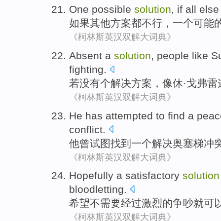
One
possible
solution
,
if
all
else
如果
其他
方案都不行
，
一个
可能
《柯林斯英汉双解大词典》
Absent
a
solution
,
people
like
S
fighting
.
若没有
个
解决方案
，
像
休
·
戈
弗雷
《柯林斯英汉双解大词典》
He
has attempted
to
find
a
peac
conflict
.
他
曾
试图
找到
一个
解决
奥塞
梯冲
《柯林斯英汉双解大词典》
Hopefully
a satisfactory
solution
bloodletting
.
希望
不
需要经过激烈的争吵就
可
《柯林斯英汉双解大词典》