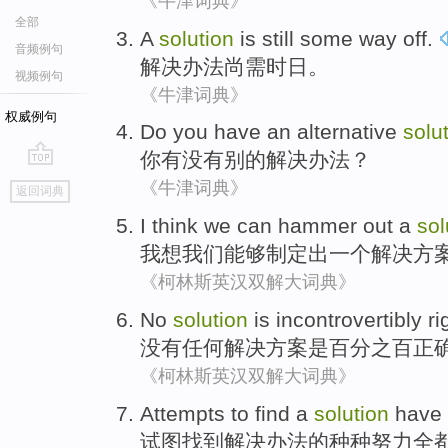
《牛津词典》
全部
A
solution
is still
some way off
.
音频例句
解决办法
尚
需
时日
。
视频例句
《牛津词典》
权威例句
Do you
have an
alternative
solu
你
有没有
别的
解决办法
？
go
《牛津词典》
返回词典
top
I
think
we
can
hammer
out
a
sol
我
想
我们
能够
制定
出
一个
解决方
《柯林斯英汉双解大词典》
No
solution
is
incontrovertibly
ri
没有任何
解决方案
是
百分之百
正
《柯林斯英汉双解大词典》
Attempts
to
find
a
solution
have
试图
找到
解决办法
的
种种努力全