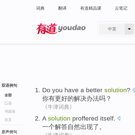
词典
翻译
有道精品课
云笔记
中英
有道 - 网易旗下搜索
双语例句
Do you
have a
better
solution
?
全部
你
有
更好的
解决办法
吗？
口语
《牛津词典》
书面语
A
solution
proffered
itself.
论文
一个
解答
自然出现了。
原声例句