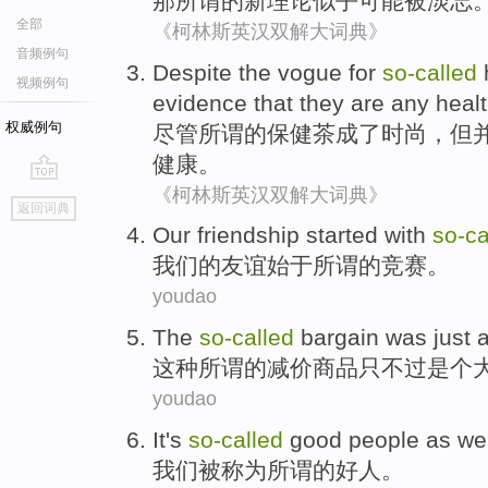
那
所谓
的
新
理论
似乎
可能
被
淡忘
全部
《柯林斯英汉双解大词典》
音频例句
Despite
the
vogue
for
so-called
视频例句
evidence
that they
are
any healt
权威例句
尽管
所谓的
保健茶
成了时尚
，
但
健康。
《柯林斯英汉双解大词典》
go
返回词典
top
O
ur friendship started with
so-ca
我
们的友谊始于所谓的竞赛。
youdao
The
so-called
bargain
was just
a
这种
所谓的
减价商品
只不过
是个
youdao
It's
so-called
good people
as
we
我们
被
称为
所谓
的
好人
。