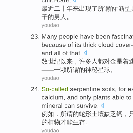
child
-
care
.
最近
二十
年来
出现
了
所谓
的
“
新型
子
的
男人。
youdao
Many
people
have
been
fascina
because
of
its
thick
cloud
cover
and all
of
that.
数
世纪以来，
许多
人
都
对
金星
着
——
一
颗
所谓
的
神秘
星球
。
youdao
So-called
serpentine
soils
,
for 
calcium
, and
only
plants
able t
mineral
can
survive
.
例如
，
所谓的
蛇形
土壤
缺乏
钙
，
的
植物
才能
生存
。
youdao