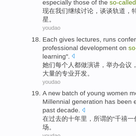
especially
those
of the
so-called
现在我们
继续
讨论
，
谈谈
轨道
，
星。
youdao
Each
gives lectures
,
runs confe
professional
development
on
so
learning
".
她们每个人都
做
演讲
，
举办
会议
大量
的
专业
开发
。
youdao
A
new
batch
of
young
women
m
Millennial
generation
has been
past
decade
.
在
过去
的十年里，
所谓
的
“
千禧
一
场
。
youdao