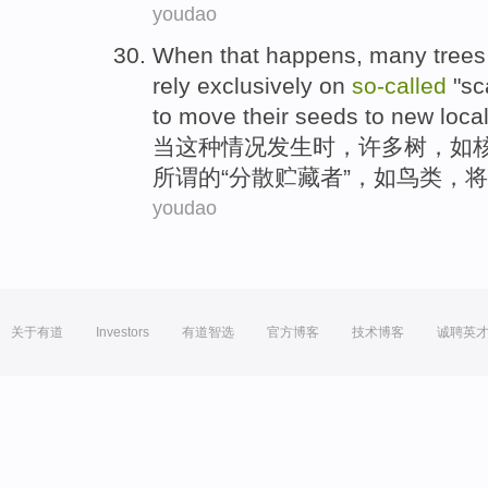
youdao
When
that
happens
,
many
trees
rely exclusively on
so-called
"
sc
to move
their
seeds
to
new
local
当
这种
情况发生时
，
许多
树
，
如
所谓的
“
分散
贮藏者
”，
如
鸟类
，
将
youdao
关于有道
Investors
有道智选
官方博客
技术博客
诚聘英