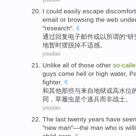
I
could
easily
escape
discomfort
email
or
browsing
the
web
under
"
research
".
通过
回复
电子邮件
或
以
所谓
的
“
研
地
暂时
摆脱掉
不适感
。
youdao
Unlike
all
of
those
other
so-call
guys
come
hell
or
high
water
,
P
fighter
.
和
其他
那些
与
来自
地狱
或
高
水位
同，
草履虫
是个
逃兵
而非
战士。
youdao
The last
twenty
years
have see
"
new
man
"—the man who is
will