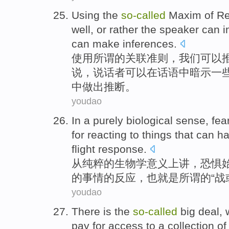
Using
the
so-called
Maxim
of
Re
well,
or
rather the
speaker
can
i
can
make
inferences.
使用
所谓
的
关联
准则
，
我们
可以
说
，说话者可以在话语中
暗示
一
中
做出
推断。
youdao
In
a purely
biological
sense
,
fea
for
reacting
to
things that
can
h
flight
response
.
从
纯粹
的
生物学
意义上讲
，
恐惧
的
事情
的
反应
，也就是所谓的“战
youdao
There
is
the
so-called
big
deal
,
pay
for
access to
a collection o