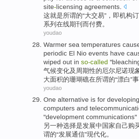
site
-
licensing
agreements
.
这
就是
所谓
的“
大
交易
”，
即
机构
订
系列
在线
期刊
而
付费
。
youdao
Warmer
sea
temperatures
caus
periodic
El
Nio events
have
cau
wiped
out
in
so-called
"
bleachin
气候
变化
及
周期性
的
厄尔
尼诺现
大面积
的
珊瑚礁
在
所谓的
“漂白”
youdao
One
alternative
is
for
developin
computers
and
telecommunicat
"
development
communications
"
另一
种选择
是
发展
中
国家
自己
购
谓
的“
发展
通信
”
现代化
。