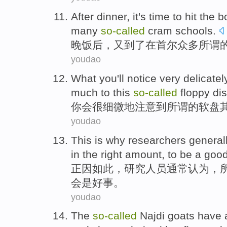
After dinner
, it
's
time
to hit the
b
many
so-called
cram
schools.
晚饭
后，
又
到了
在
首尔
众多
所谓
youdao
What you
'll
notice
very
delicatel
much
to
this
so-called
floppy
dis
你
会
很
细微地
注意到
所谓
的软盘
youdao
This is why
researchers
general
in the
right amount
,
to be
a
good
正因
如此
，
研究人员
通常
认为
，
会
是好事。
youdao
The
so-called
Najdi
goats
have