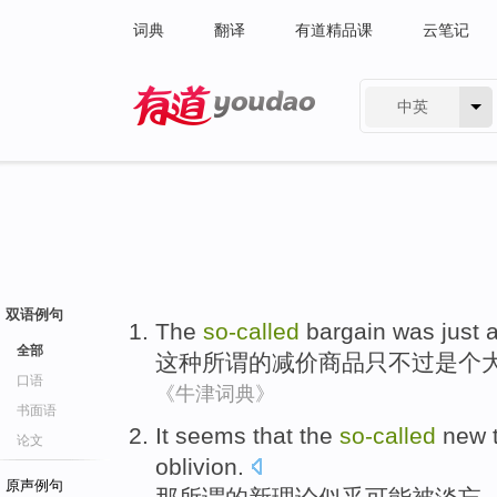
词典
翻译
有道精品课
云笔记
中英
有道 - 网易旗下搜索
双语例句
The
so-called
bargain
was just
a
全部
这种
所谓的
减价商品
只不过
是个
口语
《牛津词典》
书面语
It seems
that
the
so-called
new
论文
oblivion
.
原声例句