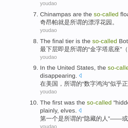
youdao
Chinampas
are
the
so-called
flo
奇昂帕
就是
所谓
的
漂浮
花园。
youdao
The final tier
is
the
so-called
Bo
最下层即
是
所谓
的
“
金字塔
底座”（
youdao
In
the United States
,
the
so-call
disappearing
.
在
美国
，
所谓
的“
数字
鸿沟
”
似乎
正
youdao
The first
was
the
so-called
"
hidd
plainly
,
elves
.
第一
个
是
所谓
的“
隐藏
的
人
”——
或
youdao