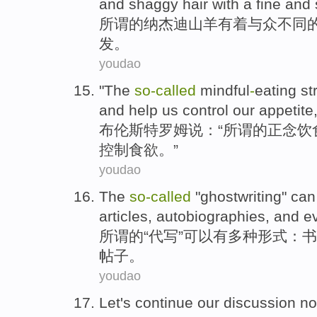
and
shaggy
hair with a fine and s
所谓
的纳
杰迪
山羊
有着
与众不同
发。
youdao
"
The
so-called
mindful
-
eating
st
and
help
us
control
our appetite
布伦斯特罗姆
说
：“
所谓
的正念饮
控制
食欲
。”
youdao
The
so-called
"
ghostwriting
"
can
articles
,
autobiographies
,
and e
所谓
的“
代写
”
可以
有
多种
形式
：
书
帖子
。
youdao
Let
's
continue
our
discussion
no