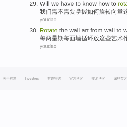
Will
we
have to
know
how to
rot
我们
需不需要
掌握
如何
旋转
向量
youdao
Rotate
the
wall
art
from wall to 
每
两
星期
每
面墙循环放
这些
艺术
youdao
关于有道
Investors
有道智选
官方博客
技术博客
诚聘英