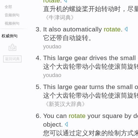
rotate
.
全部
直升机
的
螺旋桨
开始
转动时，
尽
音频例句
《牛津词典》
视频例句
It
also
automatically
rotate
.
权威例句
它
还
带自动
旋转
。
youdao
go
This
large
gear
drives the
small
返回词典
top
这个
大
齿轮
带动
小
齿轮
使
滚筒旋
youdao
This
large
gear
turns
the
small
o
这个
大
齿轮
带动
小
齿轮
使
滚筒
旋
《新英汉大辞典》
You
can
rotate
your
square
by
d
object
.
您
可以
通过
定义
对象
的
绘制
方式