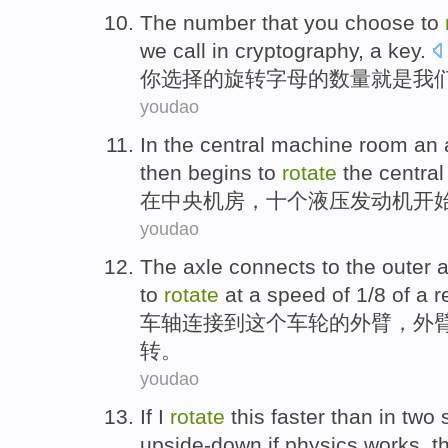
The
number
that
you
choose
to
we
call
in
cryptography
, a key.
你
选择
的
旋转
字母
的
数量
就是
我
youdao
In
the
central
machine
room
an 
then
begins to
rotate
the
central
在
中央
机房
，
十个
液压
发动机
开
youdao
The axle
connects
to
the
outer
to
rotate
at
a
speed
of 1/8 of a 
车轴
连接
到
这个
车轮
的
外
臂
，外
转
。
youdao
If
I
rotate
this
faster
than
in
two
upside-down
if
physics
works
, 