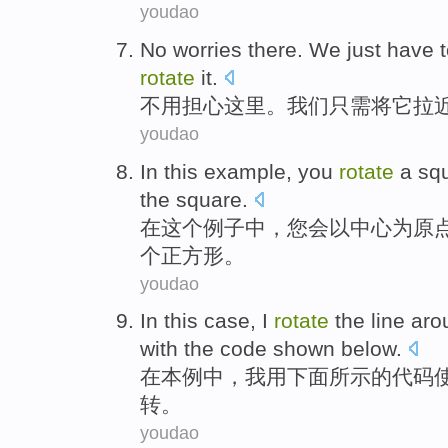
youdao
No
worries
there
.
We
just have
rotate
it
.
不用
担心
这里
。
我们
只需
将
它
拉
youdao
In
this
example
,
you
rotate
a
sq
the
square.
在
这个
例子
中，
您
会以
中心
为原
个
正方形。
youdao
In
this
case
,
I
rotate
the
line
aro
with
the
code
shown below
.
在
本
例中
，
我
用
下面
所示
的
代码
转
。
youdao