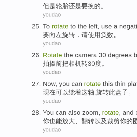
但是
轮胎
还是
要
换的。
youdao
To
rotate
to the left,
use
a negat
要
向左
旋转
，
请使用
负数。
youdao
Rotate
the
camera
30
degrees
b
拍摄
前
把
相机
转
30
度
。
youdao
Now
,
you can
rotate
this
thin pla
现在
可以
绕
着
这
轴
,旋转
此
盘子
。
youdao
You
can
also
zoom
,
rotate
,
and
你
也
能
放大
、
翻转
以及
裁剪
你
的
youdao