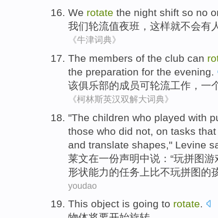
We
rotate
the
night
shift
so
no
o
我们
轮流
值
夜班
，
这样
就不会
有
《牛津词典》
The
members
of
the
club
can
ro
the
preparation for
the evening
.
该
俱乐部
的
成员
可
轮流工作
，
一
《柯林斯英汉双解大词典》
"
The
children who
played with
p
those
who
did not
,
on
tasks
tha
and translate
shapes
,"
Levine
s
莱文
在一份声明中说：“
玩
拼图
游
形状
能力
的
任务
上
比
不
玩拼图的
youdao
This object
is going
to
rotate
.
物体
将要
开始旋转。