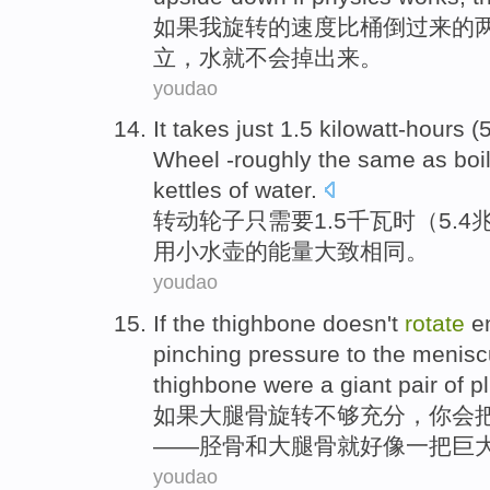
如果
我
旋转
的
速度
比
桶
倒过来的
立，
水
就
不会
掉
出来
。
youdao
It
takes
just
1.5
kilowatt-hours
(
Wheel -roughly the
same as
boi
kettles
of
water.
转动轮子
只
需要
1.5
千瓦时
（5.4
用
小
水壶的能量大致
相同
。
youdao
If
the
thighbone
doesn't
rotate
e
pinching
pressure
to the
menisc
thighbone
were a
giant
pair
of
pl
如果
大腿骨
旋转
不够充分
，
你
会
——
胫骨
和
大腿骨
就好像
一
把
巨
youdao