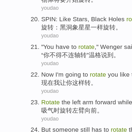
youdao
SPIN
:
Like
Stars
,
Black Holes
ro
旋转
：
黑洞
象
星星
一样
旋转
。
youdao
"
You
have to
rotate
,"
Wenger
sa
“
你
不得不
连轴转”
温格
说到
。
youdao
Now
I'm
going
to
rotate
you
like 
现在
我
让
你
这样
转
。
youdao
Rotate
the
left arm
forward
whil
吸气
时
旋转
左臂
向前
。
youdao
But
someone
still
has
to
rotate
t