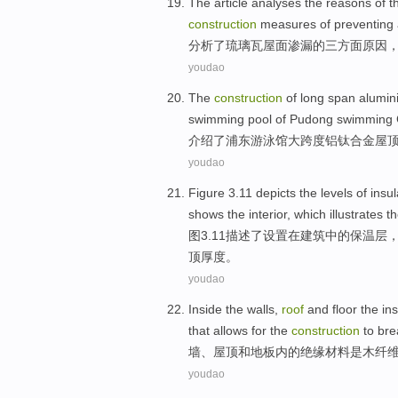
The article
analyses
the
reasons
of
t
construction
measures
of
preventing
分析
了
琉璃瓦
屋面
渗漏
的
三
方面原因
youdao
The
construction
of
long span alumin
swimming pool
of
Pudong swimming 
介绍了
浦东游泳馆大
跨度
铝钛合金
屋
youdao
Figure
3.11
depicts
the levels
of
insul
shows
the
interior
,
which illustrates
t
图
3.11
描述
了
设置
在
建筑
中的
保温层
，
顶
厚度
。
youdao
Inside
the
walls
,
roof
and
floor
the
in
that
allows for
the
construction
to
bre
墙
、
屋顶
和
地板内
的
绝缘
材料
是
木
纤
youdao