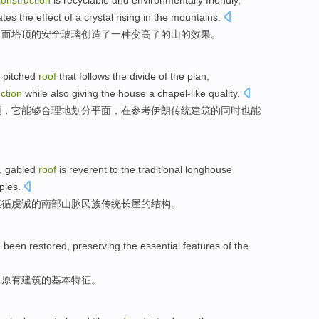
construction
is
recyclable
and
environmentally friendly
,
ates
the
effect
of
a
crystal rising in the
mountains
.
，
而
塔顶
的
安全
玻璃
创造
了
一
种变高了的
山
的
效果
。
 pitched
roof
that
follows
the divide
of
the
plan
,
ction
while
also
giving
the
house
a chapel-like
quality.
顶
，它能够合理
地划分
平面
，
在参考
伊朗
传统
建筑
的
同时
也
能
,
gabled
roof
is
reverent
to
the
traditional
longhouse
ples
.
遵循虔诚
的
南部
山脉
民族
传统
长屋
的
结构
。
 been
restored
,
preserving
the
essential
features
of
the
了
原有
建筑
的
基本
特征
。