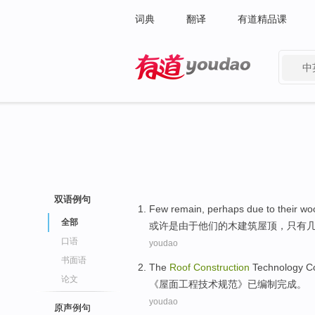
词典
翻译
有道精品课
中
有道 - 网易旗下搜索
双语例句
Few
remain
,
perhaps
due to
their
wo
全部
或许是
由于
他们
的
木
建筑
屋顶
，
只有
口语
youdao
书面语
The
Roof
Construction
Technology
C
论文
《
屋面
工程
技术
规范》
已
编制完成
。
youdao
原声例句