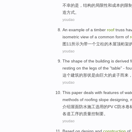
不幸
的
是，
结构
的
局限性
和
成本
的
限
造
方式。
youdao
An
example
of
a
timber
roof
truss
hav
isometric view
of
a
common
form of
r
图
11
所
示
为带
一
个
立柱
的
木屋
顶
桁架
youdao
The
shape
of
the
building
is
derived
f
resting on
the
legs
of
the "table" -
fou
这个
建筑
的
形状
是
由
巨大
的
桌子
而来
youdao
This paper deals
with features of
wat
methods
of
roofing
slope
designing
,
介绍
屋面
防水
施工
选用
的
PV
C防水卷
各道工序的质量控制要。
youdao
Based on
design
and
construction
of