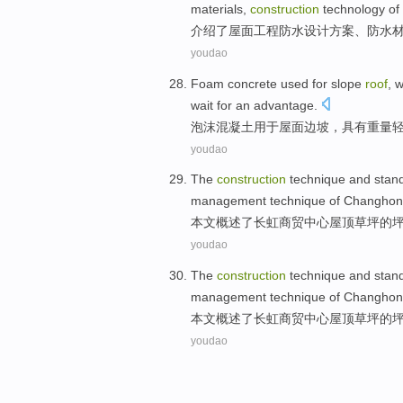
materials
,
construction
technology
of
介绍
了
屋面
工程
防水
设计
方案、防水
youdao
Foam
concrete
used for
slope
roof
,
w
wait for
an advantage
.
泡沫
混凝土
用于
屋面
边坡
，
具有
重量
youdao
The
construction
technique
and
stan
management
technique of
Changhon
本文
概述
了
长虹
商贸
中心
屋顶
草坪
的
youdao
The
construction
technique
and
stan
management
technique of
Changhon
本文
概述
了
长虹
商贸
中心
屋顶
草坪
的
youdao