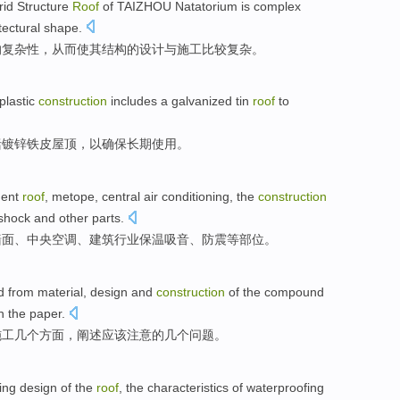
rid
Structure
Roof
of
TAIZHOU
Natatorium
is complex
tectural
shape
.
的
复杂性
，从而使其
结构
的
设计
与
施工
比较
复杂。
plastic
construction
includes
a
galvanized
tin
roof
to
括
镀锌
铁皮
屋顶
，
以
确保
长期
使用
。
ent
roof
,
metope
,
central
air conditioning
,
the
construction
shock
and other
parts
.
墙面
、
中央
空调
、
建筑
行业
保温
吸音
、
防震
等
部位。
d
from
material
,
design
and
construction
of the
compound
n the paper
.
施工
几个
方面，阐述
应该
注意
的几个
问题
。
ing
design
of
the
roof
, the
characteristics
of
waterproofing