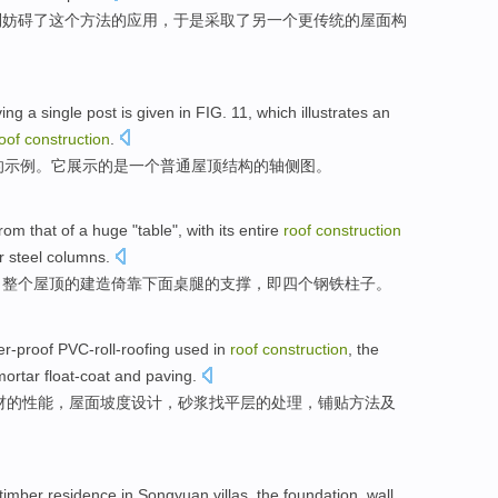
制
妨碍
了
这个
方法
的
应用
，于是
采取
了另
一个
更
传统
的
屋面
构
ing
a
single
post
is
given
in FIG
.
11
,
which
illustrates
an
oof
construction
.
的
示例。
它
展示
的
是
一个
普通
屋顶结构的轴侧图。
rom that
of
a huge "
table
", with
its entire
roof
construction
r
steel
columns
.
，
整个
屋顶
的
建造
倚靠
下面
桌
腿
的支撑，即
四个
钢铁
柱子。
er-proof
PVC-roll-roofing
used in
roof
construction
,
the
mortar
float-coat
and
paving.
材
的
性能，屋面
坡度
设计
，
砂浆
找平
层的处理，铺贴
方法
及
timber
residence
in Songyuan
villas
,
the
foundation
,
wall
,