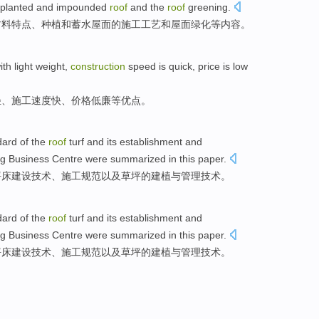
planted
and
impounded
roof
and the
roof
greening
.
材料
特点
、
种植
和
蓄水
屋面
的
施工
工艺
和屋面
绿化等内容
。
ith
light weight
,
construction
speed is
quick
,
price
is low
轻
、
施工
速度
快
、
价格
低廉
等
优点。
dard
of
the
roof
turf
and
its establishment
and
g
Business
Centre
were summarized
in this paper
.
坪床
建设
技术
、施工
规范
以及
草坪的建植
与
管理
技术。
dard
of
the
roof
turf
and
its establishment
and
g
Business
Centre
were summarized
in this paper
.
坪床
建设
技术
、施工
规范
以及
草坪的建植
与
管理
技术。