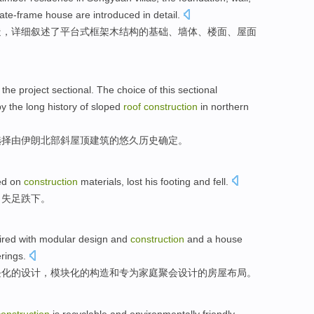
late-frame
house are
introduced
in detail
.
造
，
详细
叙述了
平台式
框架木结构
的
基础
、
墙体
、
楼面
、
屋面
the
project
sectional
. The
choice
of
this
sectional
by the
long history
of
sloped
roof
construction
in northern
选择
由
伊朗
北部
斜
屋顶
建筑
的
悠久
历史确定。
ed
on
construction
materials
,
lost his footing and
fell
.
，
失足
跌下
。
ired with
modular
design
and
construction
and
a
house
rings
.
块化
的
设计
，模块化的
构造
和
专
为
家庭
聚会设计
的房屋
布局
。