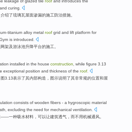
he
leakage
of
glazed
tile
roof
and
introduces
the
 and curing
.
，
介绍了
琉璃瓦屋面渗漏
的
施工
防治
措施
。
ium-titanium
alloy metal
roof
grid
and
lift
platform
for
Gym is
introduced
.
顶
网架
及
游泳池
升降
平台
的
施工
。
ation
installed
in
the house
construction
, while
figure
3.13
he
exceptional
position
and
thickness
of the
roof
.
图3.13
表示了
其
内部构造
，
图示
说明了其
非常规
的
位置
和
屋
sulation consists
of
wooden
fibers
-
a
hygroscopic
material
ath
,
excluding the
need for
mechanical
ventilation
.
维
——
一种
吸水
材料，
可以
让
建筑
透气
，
而
不用
机械
通风
。