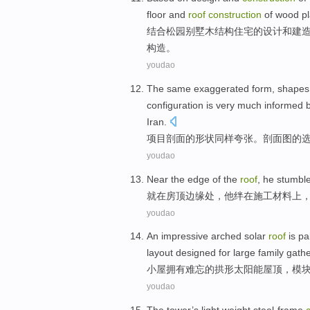
floor
and
roof
construction
of wood
p
结合
松园
别墅
木结构
住宅
的
设计
和
建
构造
。
youdao
The
same
exaggerated
form,
shapes
configuration is very much informed
Iran
.
项目
剖面
的
形状
同样
夸张
。
剖面图
的
youdao
Near
the
edge
of the
roof
,
he
stumbl
就在房顶
边缘处
，
他
绊
在
施工
材料
上
youdao
An impressive arched
solar
roof
is pa
layout
designed
for
large
family
gathe
小屋拥有
难忘
的拱形
太阳能
屋顶
，
模
youdao