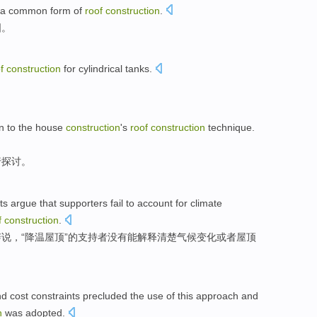
a
common
form
of
roof
construction
.
图。
of
construction
for
cylindrical
tanks
.
。
n to
the
house
construction
's
roof
construction
technique
.
行
探讨
。
ts
argue
that
supporters fail
to
account
for
climate
f
construction
.
辩
说，“降温屋顶”的
支持者
没有
能
解释
清楚
气候
变化
或者
屋顶
nd
cost
constraints
precluded
the
use
of
this
approach
and
n
was
adopted
.