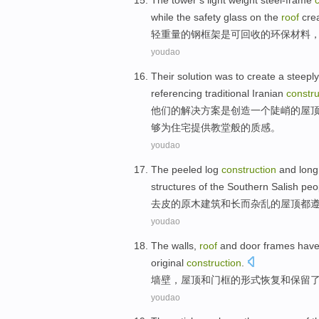
The
tower’s
light
weight
steel-frame
while
the
safety
glass
on the
roof
cre
轻
重量
的钢框架
是
可
回收
的
环保
材料
youdao
Their
solution
was
to
create
a
steeply
referencing
traditional
Iranian
constru
他们的
解决方案
是
创造
一个
陡峭
的
屋
够
为
住宅
提供教堂
般的
质感。
youdao
The peeled
log
construction
and
long
structures
of
the
Southern
Salish
peo
去
皮
的
原木
建筑
和
长
而杂乱
的
屋顶
都
youdao
The walls
,
roof
and
door frames
have
original
construction
.
墙壁
，
屋顶
和
门框
的
形式恢复
和
保留
youdao