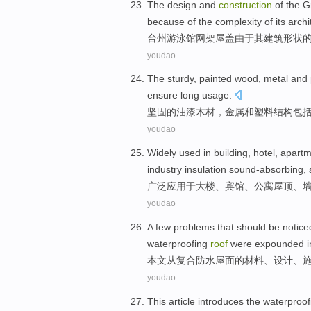
The
design
and
construction
of
the
G
because
of
the complexity
of
its
archi
台州
游泳馆
网架
屋盖
由于
其
建筑
形状
youdao
The
sturdy
,
painted
wood
,
metal
and
ensure
long
usage
.
坚固
的
油漆
木材
，
金属
和
塑料
结构
包
youdao
Widely
used in
building
,
hotel
,
apartm
industry
insulation
sound-absorbing
,
广泛
应用于
大楼
、
宾馆
、
公寓
屋顶
、
youdao
A
few
problems
that
should be
notice
waterproofing
roof
were
expounded i
本文
从
复合
防水
屋面
的
材料
、
设计
、
youdao
This article introduces
the
waterproof