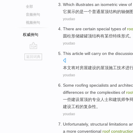
Which
illustrates
an
isometric
view
of
全部
它
展示
的
是
一个
普通
屋顶
结构的
轴
侧
音频例句
youdao
视频例句
There are
certain
special
types
of
ro
权威例句
圆柱形
储罐
罐顶结构
有
某些
特殊
形式
youdao
go
This article
will
carry on the
discussio
返回词典
top
本文
将
对
房屋
建设
的
屋顶
施工
技术
进
youdao
Some
roofing
specialists
and
architec
differences
or
the
complexities
of
roo
一些
建设
屋顶
的
专业人士
和
建筑师
争
建设工程
的
复杂性
。
youdao
Unfortunately
,
structural
limitations
a
a
more
conventional
roof
constructio