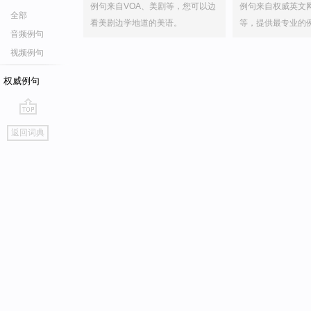
例句来自VOA、美剧等，您可以边
例句来自权威英文
全部
看美剧边学地道的美语。
等，提供最专业的
音频例句
视频例句
权威例句
go
返回词典
top