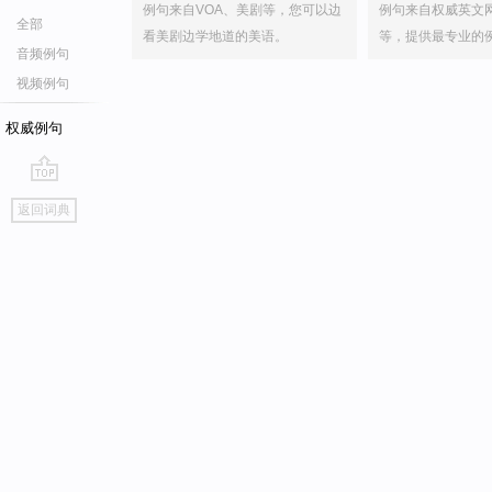
例句来自VOA、美剧等，您可以边
例句来自权威英文
全部
看美剧边学地道的美语。
等，提供最专业的
音频例句
视频例句
权威例句
go
返回词典
top