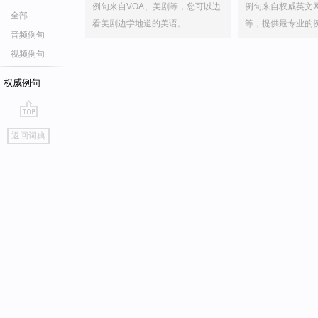
例句来自VOA、美剧等，您可以边
例句来自权威英文
全部
看美剧边学地道的美语。
等，提供最专业的
音频例句
视频例句
权威例句
go
返回词典
top