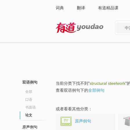
词典
翻译
有道精品课
中
有道 - 网易旗下搜索
双语例句
当前分类下找不到"
structural steelwork
"
查看双语例句下的
全部例句
全部
口语
书面语
或者看看其他分类：
论文
原声例句
原声例句