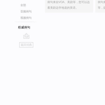
例句来自VOA、美剧等，您可以边
例句
全部
看美剧边学地道的美语。
等，
音频例句
视频例句
权威例句
go
返回词典
top