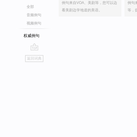
例句来自VOA、美剧等，您可以边
例句
全部
看美剧边学地道的美语。
等，
音频例句
视频例句
权威例句
go
返回词典
top