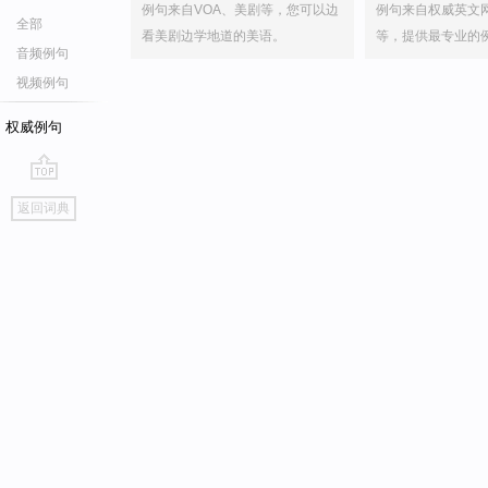
例句来自VOA、美剧等，您可以边
例句来自权威英文
全部
看美剧边学地道的美语。
等，提供最专业的
音频例句
视频例句
权威例句
go
返回词典
top