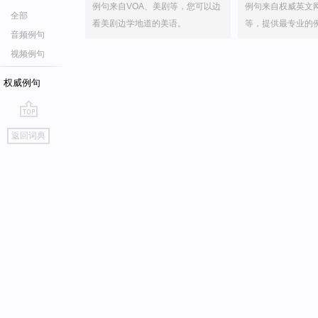
例句来自VOA、美剧等，您可以边
例句来自权威英文
全部
看美剧边学地道的美语。
等，提供最专业的
音频例句
视频例句
权威例句
go
返回词典
top