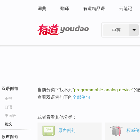
词典
翻译
有道精品课
云笔记
中英
有道 - 网易旗下搜索
双语例句
当前分类下找不到"
programmable analog device
"的
查看双语例句下的
全部例句
全部
口语
书面语
或者看看其他分类：
论文
原声例句
权威例
原声例句