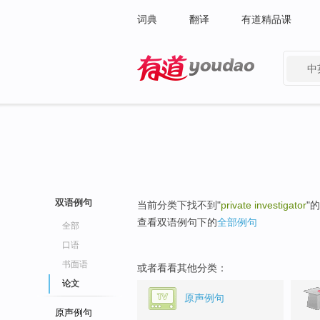
词典
翻译
有道精品课
中
有道 - 网易旗下搜索
双语例句
当前分类下找不到"
private investigator
"
查看双语例句下的
全部例句
全部
口语
书面语
或者看看其他分类：
论文
原声例句
原声例句