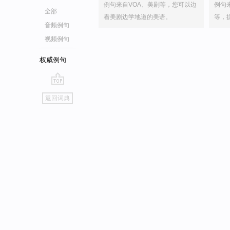
例句来自VOA、美剧等，您可以边
例句
全部
看美剧边学地道的美语。
等，
音频例句
视频例句
权威例句
go
返回词典
top