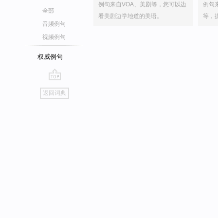
例句来自VOA、美剧等，您可以边
例句
全部
看美剧边学地道的美语。
等，
音频例句
视频例句
权威例句
go
返回词典
top