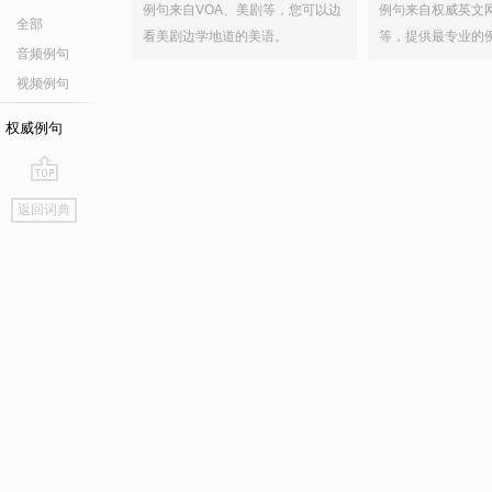
例句来自VOA、美剧等，您可以边
例句来自权威英文
全部
看美剧边学地道的美语。
等，提供最专业的
音频例句
视频例句
权威例句
go
返回词典
top