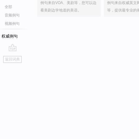
例句来自VOA、美剧等，您可以边
例句来自权威英文
全部
看美剧边学地道的美语。
等，提供最专业的
音频例句
视频例句
权威例句
go
返回词典
top