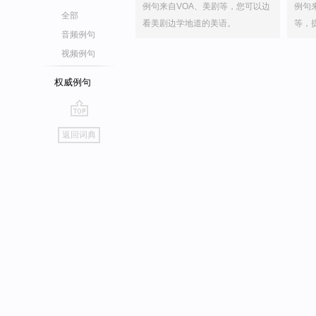
例句来自VOA、美剧等，您可以边
例句
全部
看美剧边学地道的美语。
等，
音频例句
视频例句
权威例句
go
返回词典
top