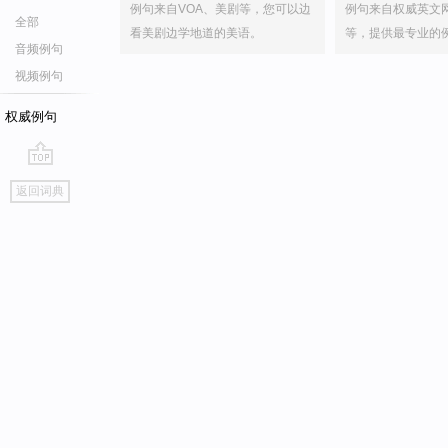
例句来自VOA、美剧等，您可以边
例句来自权威英文
全部
看美剧边学地道的美语。
等，提供最专业的
音频例句
视频例句
权威例句
go
返回词典
top