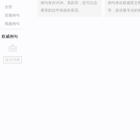
例句来自VOA、美剧等，您可以边
例句来自权威英文
全部
看美剧边学地道的美语。
等，提供最专业的
音频例句
视频例句
权威例句
go
返回词典
top