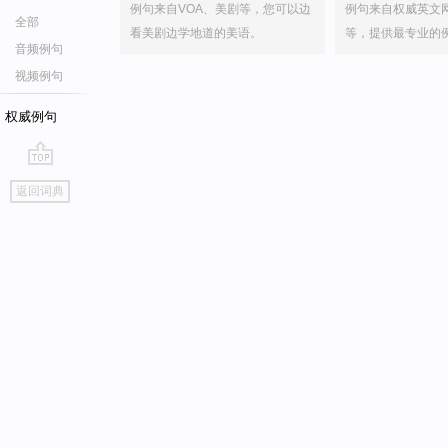
例句来自VOA、美剧等，您可以边
例句来自权威英文
全部
看美剧边学地道的美语。
等，提供最专业的
音频例句
视频例句
权威例句
go
返回词典
top