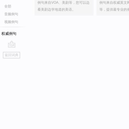
例句来自VOA、美剧等，您可以边
例句来自权威英文
全部
看美剧边学地道的美语。
等，提供最专业的
音频例句
视频例句
权威例句
go
返回词典
top