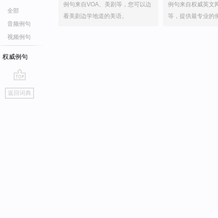
例句来自VOA、美剧等，您可以边
例句来自权威英文
全部
看美剧边学地道的美语。
等，提供最专业的
音频例句
视频例句
权威例句
go
返回词典
top