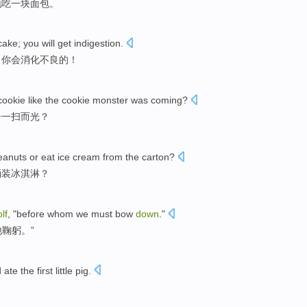
地吃
一
块
面包
。
cake
;
you
will get
indigestion
.
，
你
会
消化不良的！
cookie
like
the
cookie
monster
was coming?
奇
一扫而光？
eanuts
or
eat
ice cream
from the carton?
桶装冰淇淋？
lf
, "before whom
we
must
bow
down
."
他鞠躬
。”
d
ate
the
first
little pig
.