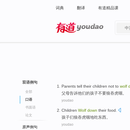
词典
翻译
有道精品课
中
有道 - 网易旗下搜索
双语例句
Parents
tell
their
children
not to
wolf
全部
父母
告诉
他们的
孩子
不要
狼吞虎咽
。
口语
youdao
书面语
Children
Wolf
down
their
food
.
论文
孩子们
狼吞虎咽
地
吃东西
。
youdao
原声例句