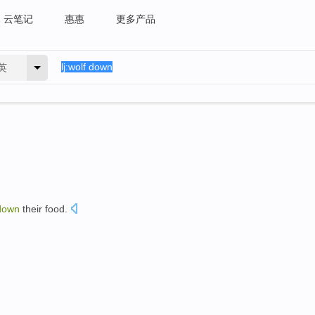
云笔记
惠惠
更多产品
英
down
their food
.