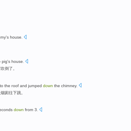
my's
house
.
le pig
's
house
.
家
吹倒
了。
to
the
roof
and
jumped
down
the
chimney
.
从
烟囱
往下
跳
。
econds
down
from
3
.
。