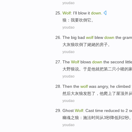
youdao
Wolf
:
I
'll
blow
it
down
.
狼
：
我
要
吹倒
它
。
youdao
The big bad
wolf
blew
down
the
gram
大灰狼
吹倒
了
姥姥
的
房子
。
youdao
The
Wolf
blows
down
the second
litt
大
野狼说。于是他就把
第二
只
小猪
的
youdao
Then
the
wolf
was angry
,
he
climbed 
然后
大灰狼
发怒
了，
他
爬
上
了
屋顶
并
youdao
Ghost
Wolf
:
Cast
time
reduced
to
2
s
幽魂之
狼
：
施法
时间
从
3
秒
降低
到
2
秒
youdao