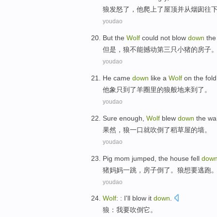
狼
发怒
了，
他
爬
上
了
屋顶
并
从
烟囱
往
youdao
But
the
Wolf
could not
blow
down
th
但是
，
狼
不能
撼动
第三
只
小猪
的
房子
youdao
He
came
down
like
a
Wolf
on the
fold
他
象
只到了羊圈里的
狼
般地
来到
了。
youdao
Sure enough
,
Wolf
blew
down
the
wal
果然
，
狼
一口就吹倒了
稻草
屋
的
墙
。
youdao
Pig
mom
jumped
, the
house
fell
dow
猪
妈妈
一跳
，
房子
倒
了。
狼
想
要逃跑
youdao
Wolf
: :
I
'll
blow
it
down
.
狼
：
我
要
吹倒
它
。