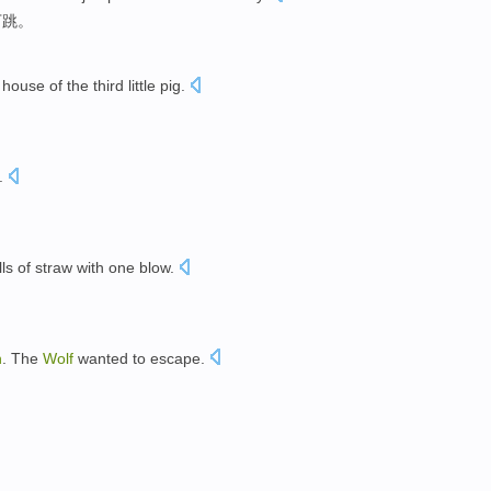
下
跳
。
e
house
of
the third
little pig
.
。
.
ls
of
straw with
one blow.
n
.
The
Wolf
wanted
to
escape
.
。