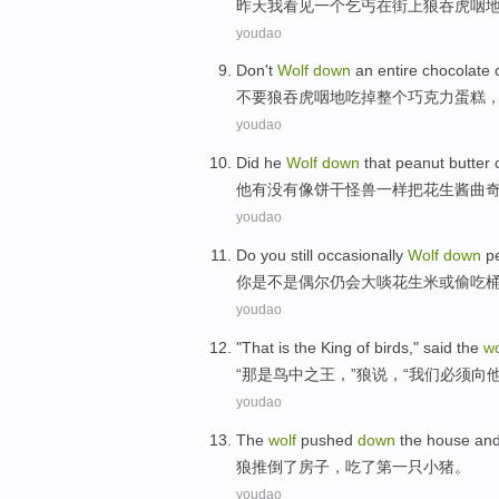
昨天
我
看见
一
个
乞丐
在
街上
狼吞虎咽
youdao
Don't
Wolf
down
an entire
chocolate
不要
狼吞虎咽
地吃掉
整个
巧克力
蛋糕
youdao
Did
he
Wolf
down
that
peanut
butter
他
有没有
像
饼干
怪兽一样
把
花生酱
曲
youdao
Do you
still occasionally
Wolf
down
p
你
是不是偶尔
仍
会
大啖
花生米
或
偷吃
youdao
"
That
is
the
King
of
birds
,"
said
the
wo
“
那
是
鸟
中
之王
，”
狼
说
，“
我们
必须
向
youdao
The
wolf
pushed
down
the
house
an
狼
推倒
了
房子
，
吃了
第一
只
小猪
。
youdao