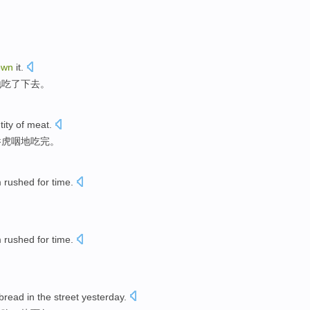
own
it
.
地吃
了下去。
tity
of
meat
.
吞虎咽
地吃完
。
 rushed for time.
 rushed for time.
bread
in
the street
yesterday
.