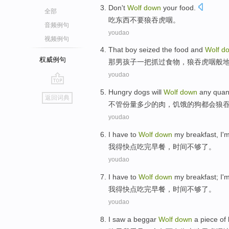
Don't
Wolf
down
your food
.
全部
吃东西
不要
狼吞虎咽
。
音频例句
youdao
视频例句
That
boy
seized the
food
and
Wolf
d
权威例句
那
男孩子
一把抓
过
食物
，狼吞虎咽
般
youdao
go
Hungry
dogs
will
Wolf
down
any
quan
返回词典
top
不管
份量多少
的
肉，
饥饿
的
狗
都会
狼
youdao
I
have to
Wolf
down
my breakfast
,
I
'm
我
得
快点
吃
完
早餐，时间不够了。
youdao
I
have to
Wolf
down
my breakfast
;
I
'm
我
得
快点
吃
完
早餐，时间不够了。
youdao
I
saw
a
beggar
Wolf
down
a
piece of