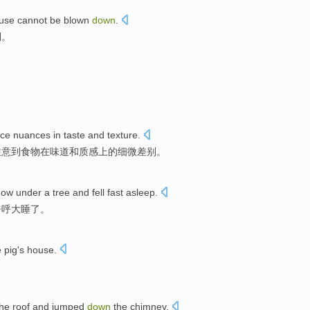
use
cannot
be
blown
down
.
倒。
。
ice
nuances
in
taste
and
texture
.
注意到
食物
在
味道
和
质感
上的
细微
差别。
dow
under
a tree
and fell
fast
asleep
.
呼呼大睡了。
le pig
's
house
.
the
roof
and
jumped
down
the
chimney
.