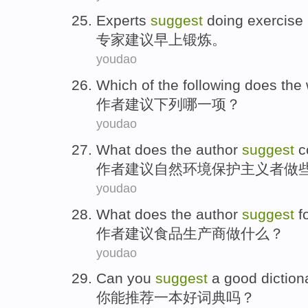
Experts
suggest
doing exercise
专家
建议
早上
锻炼
。
youdao
Which
of
the following
does the 
作者
建议
下列
哪
一项？
youdao
What does
the author
suggest
c
作者
建议
自然环境保护主义者
做
youdao
What does
the author
suggest
f
作者
建议
食品
生产商
做
什么？
youdao
Can
you
suggest
a
good
diction
你
能
推荐
一
本
好
词典
吗？