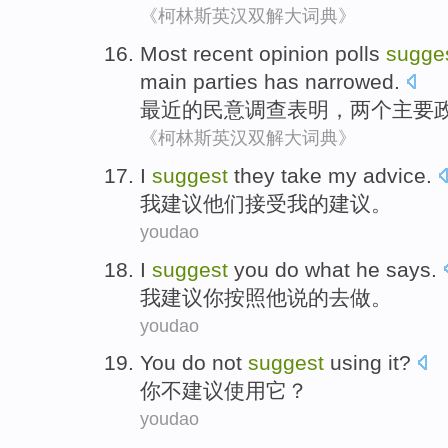
《柯林斯英汉双解大词典》
Most recent
opinion polls
sugge
main
parties
has
narrowed
.
最近
的
民意
调查
表明
，
两个
主要
《柯林斯英汉双解大词典》
I
suggest
they
take
my
advice
.
我
建议
他们
接受
我
的
建议
。
youdao
I
suggest
you
do what
he
says
.
我
建议
你
按照
他
说
的去
做
。
youdao
You
do not
suggest
using
it
?
你
不
建议
使用
它
？
youdao