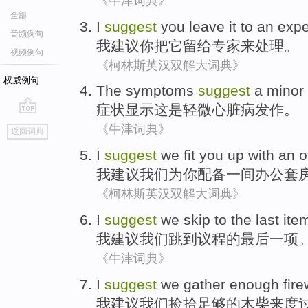
《牛津词典》
全部
I
suggest
you
leave
it
to
an expe
音频例句
我
建议
你
把
它
留给
专家
来
处理。
视频例句
《柯林斯英汉双解大词典》
权威例句
The
symptoms
suggest
a
minor
症状
显示
这是
轻微
心脏病
发作
。
go
《牛津词典》
返回词典
top
I
suggest
we
fit
you
up with
an
o
我
建议
我们
为
你
配备
一
间
办公
套
《柯林斯英汉双解大词典》
I
suggest
we
skip to
the
last
ite
我
建议
我们
跳到
议程
的
最后一
项
《牛津词典》
I
suggest
we
gather
enough
fir
我
建议
我们
捡拾
足够的
木柴
来
度