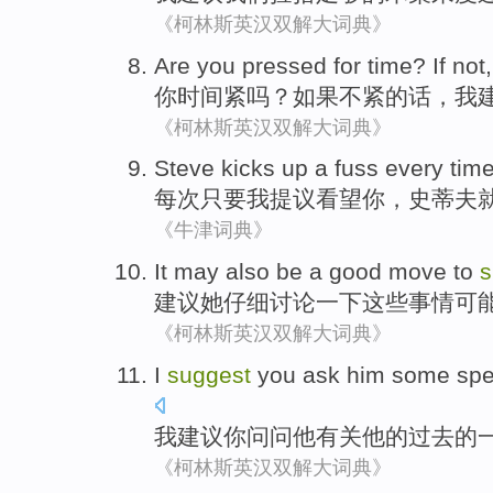
《柯林斯英汉双解大词典》
Are
you
pressed
for
time
?
If
not
你
时间
紧
吗？
如果
不
紧的话，
我
《柯林斯英汉双解大词典》
Steve
kicks
up a fuss
every tim
每次
只要
我
提议
看望
你
，
史蒂夫
《牛津词典》
It may
also be
a
good
move
to
s
建议
她
仔细讨论
一下
这些事情
可
《柯林斯英汉双解大词典》
I
suggest
you
ask
him
some
spe
我
建议
你
问问
他
有关
他
的
过去
的
《柯林斯英汉双解大词典》