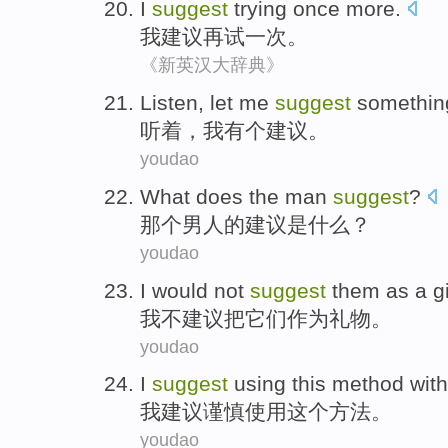
I
suggest
trying
once more
.
我
建议
再试
一
次。
《新英汉大辞典》
Listen
,
let me
suggest
somethin
听着
，
我
有个
建议
。
youdao
What does
the man
suggest
?
那个
男人的建议是
什么
？
youdao
I
would not
suggest
them
as a
gi
我
不
建议
把它们
作为
礼物
。
youdao
I
suggest
using
this
method
with
我
建议
谨慎
使用
这个
方法
。
youdao