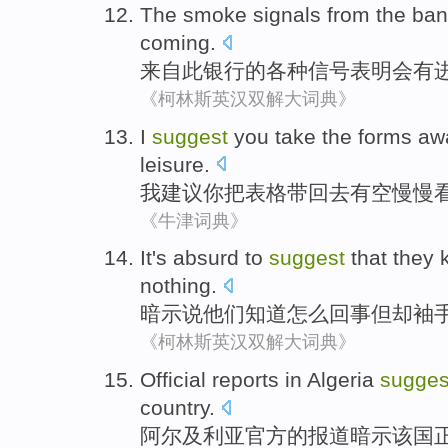
The
smoke
signals
from
the
ban
coming.
来自
此
银行
的
各种信号
表明
会有
《柯林斯英汉双解大词典》
I
suggest
you
take the
forms
aw
leisure
.
我
建议
你
把
表格
带
回去
有空
慢慢
《牛津词典》
It's absurd
to
suggest
that
they
nothing.
暗示
说
他们
知道
怎么
回事
但
却袖
《柯林斯英汉双解大词典》
Official
reports
in Algeria
sugges
country
.
阿尔及利亚
官方
的
报道
暗示
该国