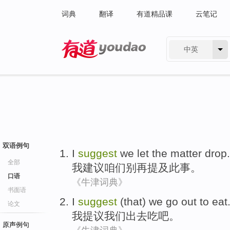
词典
翻译
有道精品课
云笔记
中英
有道 - 网易旗下搜索
双语例句
I
suggest
we let
the
matter drop
.
全部
我
建议
咱们
别再提及此事。
口语
《牛津词典》
书面语
I
suggest
(that)
we
go out
to eat
论文
我
提议
我们
出去
吃
吧。
原声例句