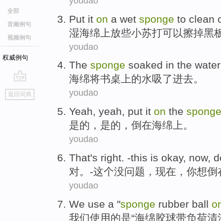
youdao
全部
Put it
on
a
wet
sponge
to
clean 
音频例句
湿
海绵
上
放
些小苏打可以
擦掉
黑
视频例句
youdao
权威例句
The
sponge
soaked
in
the
water
海绵
将
书桌上
的
水
吸了进去。
go
youdao
返回词典
top
Yeah
, yeah,
put it
on
the
spong
是的
，是的，
倒
在
海绵上
。
youdao
That's
right
.
-this
is okay,
now
,
d
对
。
-这个没问题
，
现在
，
你
想
倒
youdao
We
use
a
"
sponge
rubber
ball
o
我们
使用
的
是
“
海绵
胶
球
带负荷
清