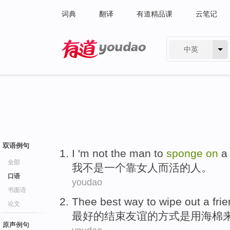
词典
翻译
有道精品课
云笔记
中英
有道 - 网易旗下搜索
双语例句
I
'
m not
the
man
to
sponge
on
a
全部
我
不是
一个
靠女人
而活
的
人
。
口语
youdao
书面语
Thee best
way
to wipe out a
fri
论文
最好
的结束
友谊
的
方式
是
用海棉
原声例句