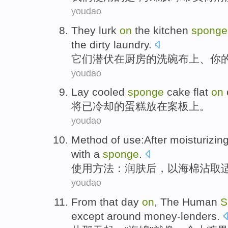
youdao
They
lurk
on
the kitchen
sponge
the
dirty
laundry
.
它们
潜伏
在
厨房
的
洗碗布上
、
你
youdao
Lay
cooled
sponge
cake
flat
on
将
已冷却
的
蛋糕
放在案板
上
。
youdao
Method
of
use
:
After
moisturizin
with
a
sponge
.
使用
方法
：
润肤
后
，
以
海棉沾取
youdao
From
that day
on
, The
Human
S
except
around
money-lenders
.