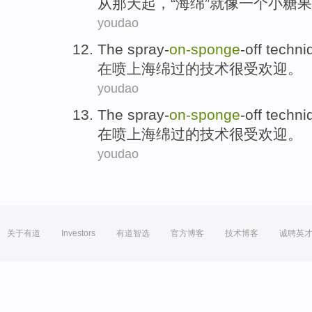
从
那天
起，“
海绵
”
就
像
一个
小
糖果
youdao
The spray-
on-
sponge
-off
techni
在
喷上海绵过的
技术
很
受欢迎。
youdao
The spray-
on-
sponge
-off
techni
在
喷上海绵过的
技术
很
受欢迎。
youdao
关于有道
Investors
有道智选
官方博客
技术博客
诚聘英